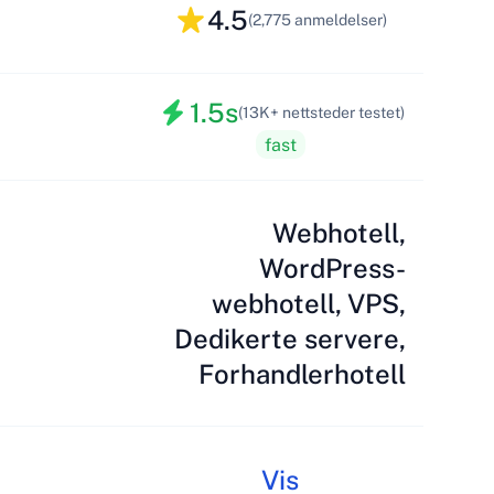
4.5
(2,775 anmeldelser)
1.5s
(13K+ nettsteder testet)
fast
Webhotell,
WordPress-
webhotell, VPS,
Dedikerte servere,
Forhandlerhotell
Vis