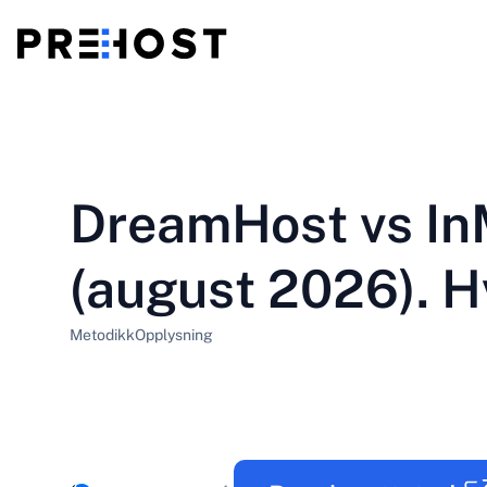
Delt hosting
BG - Български
CS - Čeština
vs
VPS
DreamHost vs In
EN - English
ES - Español
Billig VPS
HU - Magyar
ID - Indonesia
(august 2026). H
LT - Lietuvių
LV - Latviešu
Metodikk
Opplysning
PT-BR - Português
PT-PT - Português
SL - Slovenščina
SV - Svenska