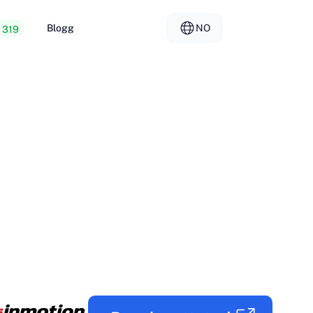
Blogg
NO
319
 webhotell
EL - Ελληνικά
vs
rte servere
FR - Français
er Hosting
KO - 한국어
okmål
PL - Polski
SK - Slovenčina
ка
ZH-CN - 简体中文