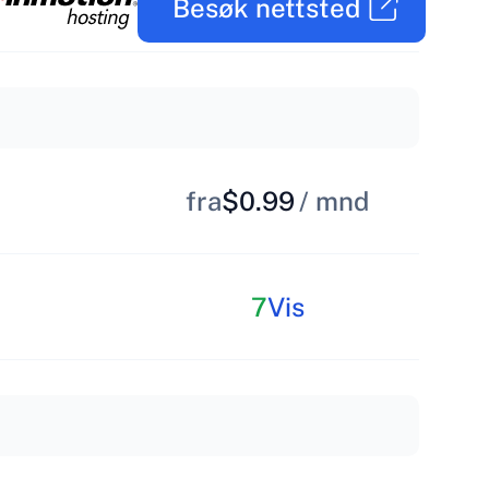
Besøk nettsted
fra
$0.99
/ mnd
7
Vis