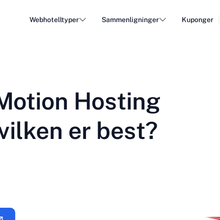
Webhotelltyper
Sammenligninger
Kuponger
WordPress Hosting
Billig
DA - Dansk
Popular
DE - Deutsch
vs
vs
Cloud Hosting
Dedike
Trendy
Motion Hosting
ET - Eesti
FI - Suomi
Hosting av e-post
Resell
Hot
vs
vs
IT - Italiano
JA - 日本語
vilken er best?
NL - Nederlands
NO - Norsk b
Se alle typer
Se alle eller opprett ny
RO - Română
RU - Русский
TR - Türkçe
UK - Українсь