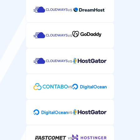
vs
Støtte
vs
E-post-/tikkettstøtte
WordPress-spesifikk støtte via e-post eller
tikkettsystem.
vs
vs
Live chat-støtte
Sanntids chat-støtte for presserende WordPress-
problemer.
vs
vs