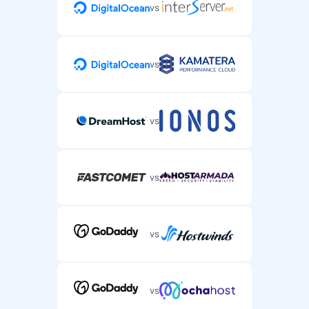
vs
vs
vs
vs
vs
vs