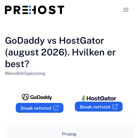
Webhotelltyper
GoDaddy vs HostGator
(august 2026). Hvilken er
Sammenligninger
best?
Kuponger
319
Metodikk
Opplysning
Blogg
NO
Besøk nettsted
Besøk nettsted
Prising