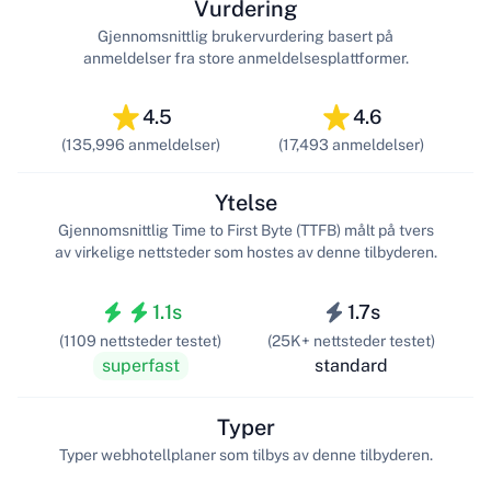
Vurdering
Gjennomsnittlig brukervurdering basert på
anmeldelser fra store anmeldelsesplattformer.
4.5
4.6
(135,996 anmeldelser)
(17,493 anmeldelser)
Ytelse
Gjennomsnittlig Time to First Byte (TTFB) målt på tvers
av virkelige nettsteder som hostes av denne tilbyderen.
1.1s
1.7s
(1109 nettsteder testet)
(25K+ nettsteder testet)
superfast
standard
Typer
Typer webhotellplaner som tilbys av denne tilbyderen.