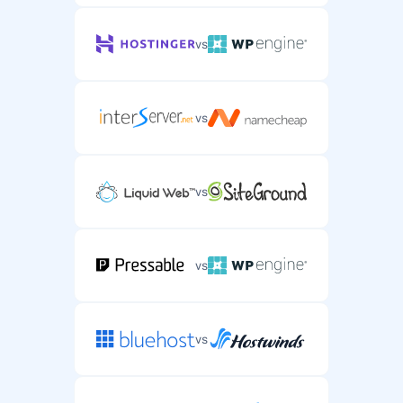
vs
vs
vs
vs
vs