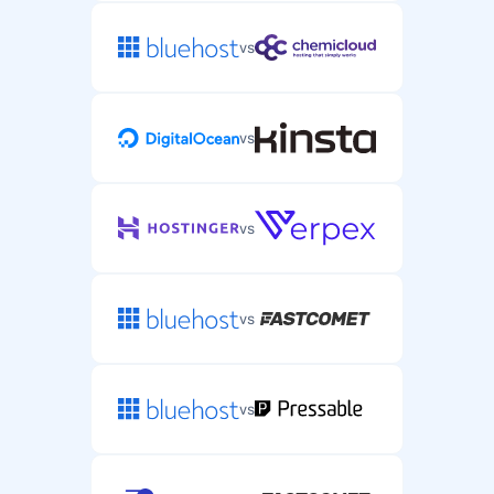
vs
vs
vs
vs
vs