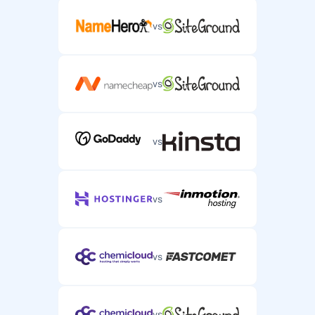
vs
vs
vs
vs
vs
vs