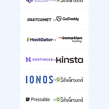
vs
vs
vs
vs
vs