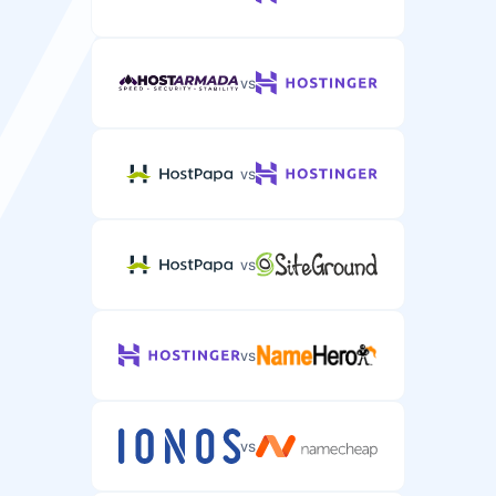
Telefonstøtte
Telefonstøtte for komplekse WordPress-
webhotellproblemer.
vs
vs
vs
vs
vs