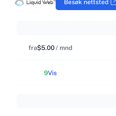
Besøk nettsted
fra
$5.00
/ mnd
9
Vis