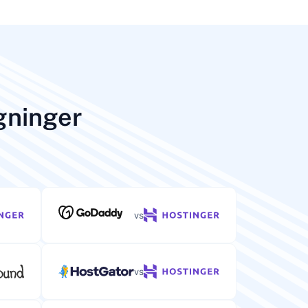
gninger
vs
vs