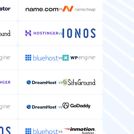
vs
vs
vs
vs
vs
vs