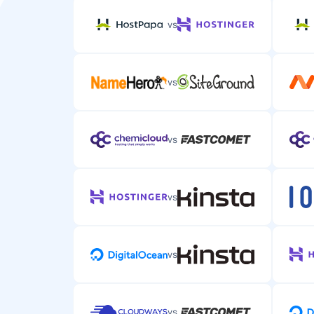
vs
vs
vs
vs
vs
vs