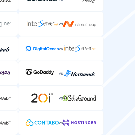
vs
vs
vs
vs
vs