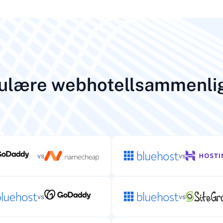
ulære webhotellsammenli
vs
vs
vs
vs