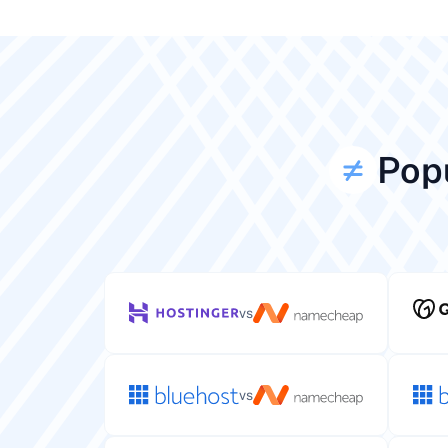
Pop
vs
vs