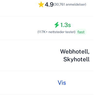
4.9
(30,761 anmeldelser)
1.3s
fast
(117K+ nettsteder testet)
Webhotell,
Skyhotell
Vis