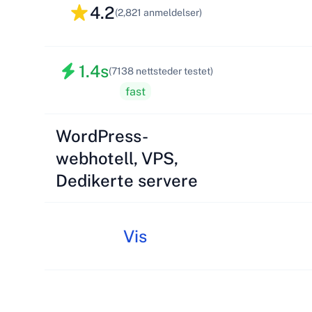
4.2
(2,821 anmeldelser)
1.4s
(7138 nettsteder testet)
fast
WordPress-
webhotell, VPS,
Dedikerte servere
Vis