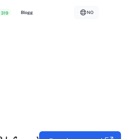
Blogg
NO
319
 webhotell
EL - Ελληνικά
vs
rte servere
FR - Français
er Hosting
KO - 한국어
okmål
PL - Polski
SK - Slovenčina
ка
ZH-CN - 简体中文