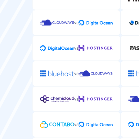
vs
vs
vs
vs
vs