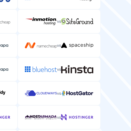
vs
vs
vs
vs
vs