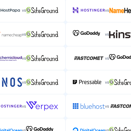
vs
vs
vs
vs
vs
vs
vs
vs
vs
vs
vs
vs