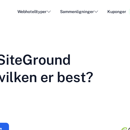
Webhotelltyper
Sammenligninger
Kuponger
WordPress Hosting
Billig
DA - Dansk
Popular
DE - Deutsch
vs
vs
Cloud Hosting
Dedike
Trendy
 SiteGround
ET - Eesti
FI - Suomi
Hosting av e-post
Resell
Hot
vs
vs
IT - Italiano
JA - 日本語
vilken er best?
NL - Nederlands
NO - Norsk b
Se alle typer
Se alle eller opprett ny
RO - Română
RU - Русский
TR - Türkçe
UK - Українсь