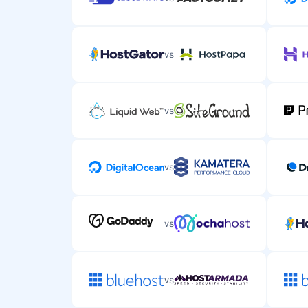
vs
vs
vs
vs
vs