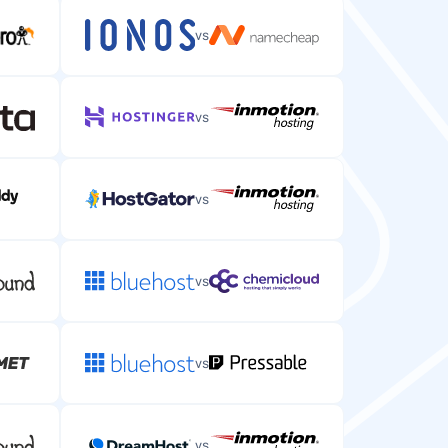
vs
vs
vs
vs
vs
vs