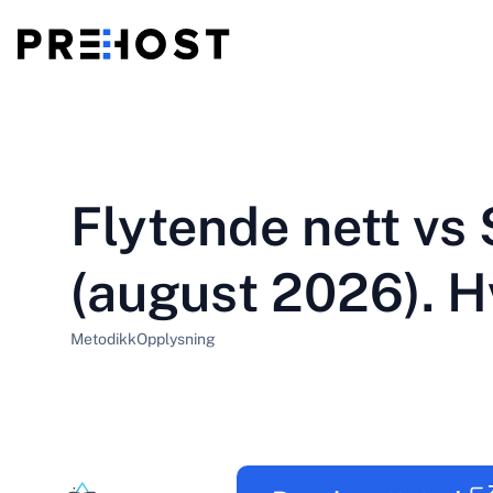
Delt hosting
BG - Български
CS - Čeština
vs
VPS
Flytende nett vs
EN - English
ES - Español
Billig VPS
HU - Magyar
ID - Indonesia
(august 2026). H
LT - Lietuvių
LV - Latviešu
Metodikk
Opplysning
PT-BR - Português
PT-PT - Português
SL - Slovenščina
SV - Svenska