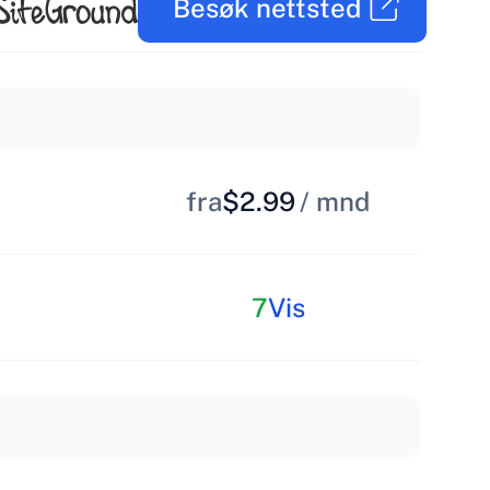
Besøk nettsted
fra
$2.99
/ mnd
7
Vis