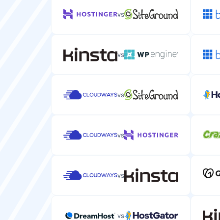
vs
vs
vs
vs
vs
vs