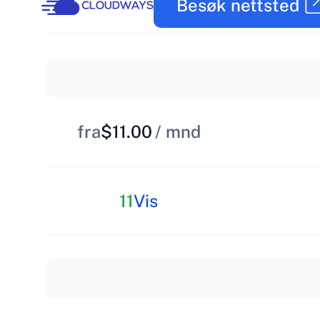
Besøk nettsted
fra
$11.00
/ mnd
11
Vis