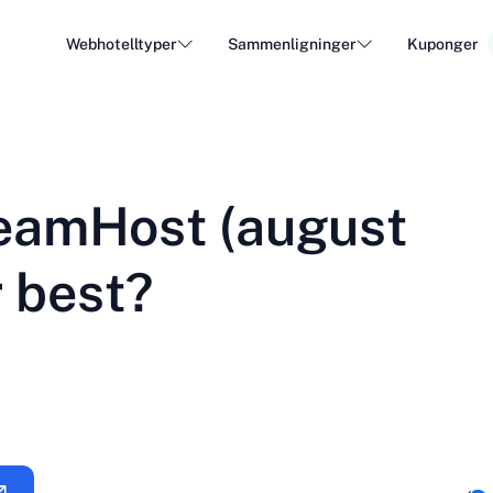
Webhotelltyper
Sammenligninger
Kuponger
WordPress Hosting
Billig
DA - Dansk
Popular
DE - Deutsch
vs
vs
Cloud Hosting
Dedike
Trendy
eamHost (august
ET - Eesti
FI - Suomi
Hosting av e-post
Resell
Hot
vs
vs
IT - Italiano
JA - 日本語
r best?
NL - Nederlands
NO - Norsk b
Se alle typer
Se alle eller opprett ny
RO - Română
RU - Русский
TR - Türkçe
UK - Українсь