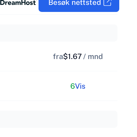
Besøk nettsted
fra
$1.67
/ mnd
6
Vis