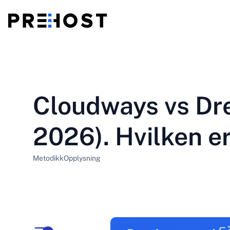
Delt hosting
BG - Български
CS - Čeština
vs
VPS
Cloudways vs Dr
EN - English
ES - Español
Billig VPS
HU - Magyar
ID - Indonesia
2026). Hvilken e
LT - Lietuvių
LV - Latviešu
Metodikk
Opplysning
PT-BR - Português
PT-PT - Português
SL - Slovenščina
SV - Svenska