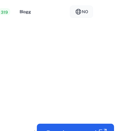
Blogg
NO
319
 webhotell
EL - Ελληνικά
vs
rte servere
FR - Français
er Hosting
KO - 한국어
okmål
PL - Polski
SK - Slovenčina
ка
ZH-CN - 简体中文