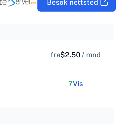
Besøk nettsted
fra
$2.50
/ mnd
7
Vis