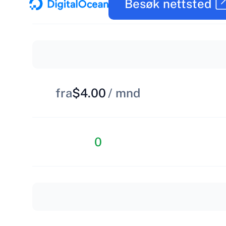
Besøk nettsted
fra
$4.00
/ mnd
0