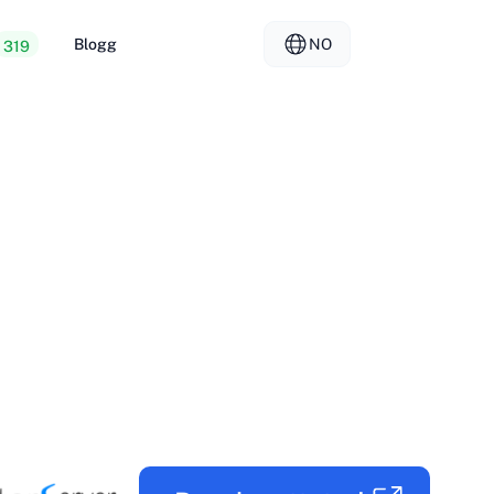
Blogg
NO
319
 webhotell
EL - Ελληνικά
vs
rte servere
FR - Français
er Hosting
KO - 한국어
okmål
PL - Polski
SK - Slovenčina
ка
ZH-CN - 简体中文