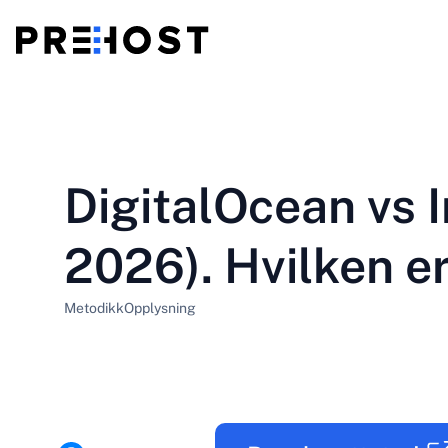
Delt hosting
BG - Български
CS - Čeština
vs
VPS
DigitalOcean vs 
EN - English
ES - Español
Billig VPS
HU - Magyar
ID - Indonesia
2026). Hvilken e
LT - Lietuvių
LV - Latviešu
Metodikk
Opplysning
PT-BR - Português
PT-PT - Português
SL - Slovenščina
SV - Svenska