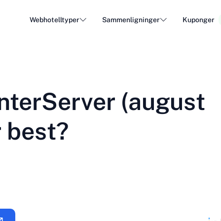
Webhotelltyper
Sammenligninger
Kuponger
WordPress Hosting
Billig
DA - Dansk
Popular
DE - Deutsch
vs
vs
Cloud Hosting
Dedike
Trendy
InterServer (august
ET - Eesti
FI - Suomi
Hosting av e-post
Resell
Hot
vs
vs
IT - Italiano
JA - 日本語
r best?
NL - Nederlands
NO - Norsk b
Se alle typer
Se alle eller opprett ny
RO - Română
RU - Русский
TR - Türkçe
UK - Українсь