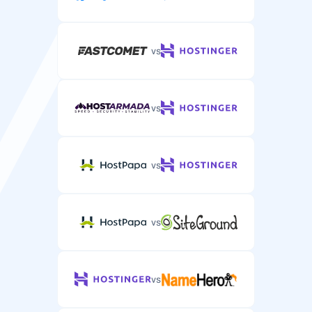
vs
vs
vs
vs
vs