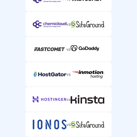
vs
vs
vs
vs
vs