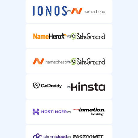
vs
vs
vs
vs
vs
vs