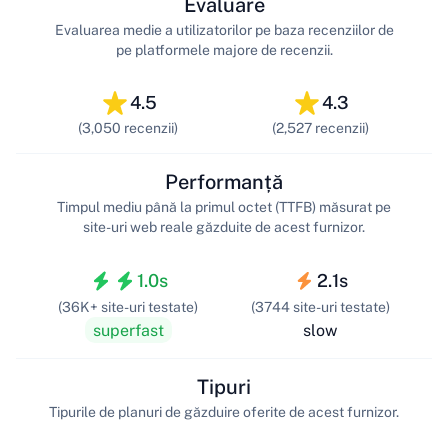
Evaluare
Evaluarea medie a utilizatorilor pe baza recenziilor de
pe platformele majore de recenzii.
4.5
4.3
(3,050 recenzii)
(2,527 recenzii)
Performanță
Timpul mediu până la primul octet (TTFB) măsurat pe
site-uri web reale găzduite de acest furnizor.
1.0s
2.1s
(36K+ site-uri testate)
(3744 site-uri testate)
superfast
slow
Tipuri
Tipurile de planuri de găzduire oferite de acest furnizor.