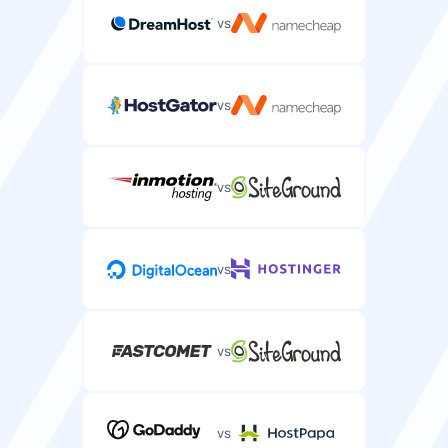
vs
vs
vs
vs
vs
vs