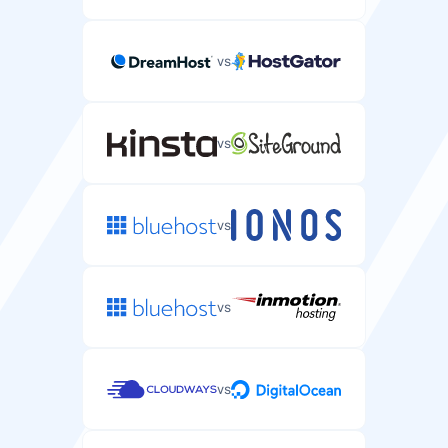
vs
vs
vs
vs
vs