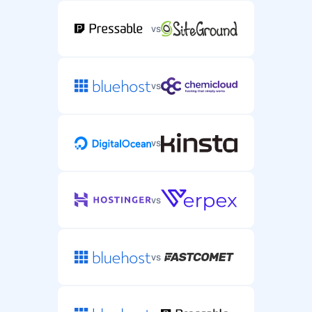
vs
vs
vs
vs
vs