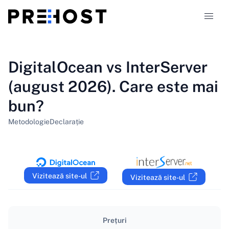
Tipuri de găzduire
DigitalOcean vs InterServer
(august 2026). Care este mai
Comparații
bun?
Cupoane
319
Metodologie
Declarație
Blog
RO
Vizitează site-ul
Vizitează site-ul
Prețuri