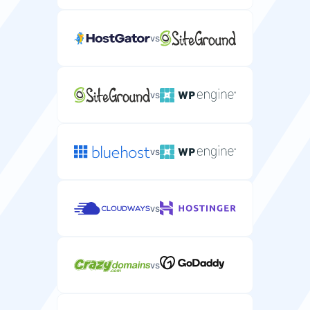
vs
vs
vs
vs
vs