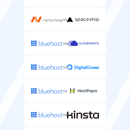
vs
vs
vs
vs
vs