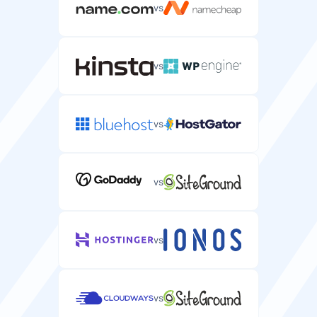
vs
vs
vs
vs
vs
vs