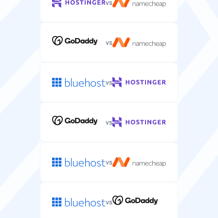
vs
vs
vs
vs
vs
vs