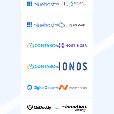
vs
vs
vs
vs
vs
vs