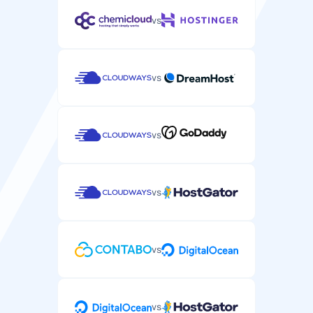
vs
vs
vs
vs
vs
vs