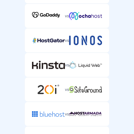
vs
vs
vs
vs
vs