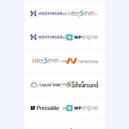
vs
vs
vs
vs
vs