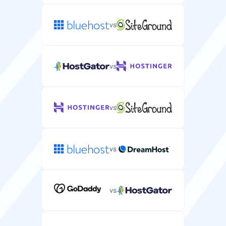
vs
vs
vs
vs
vs