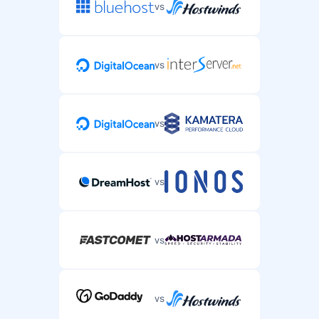
vs
vs
vs
vs
vs
vs