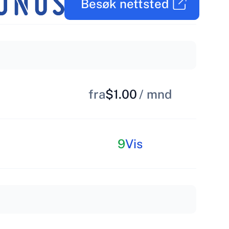
Besøk nettsted
fra
$1.00
/ mnd
9
Vis