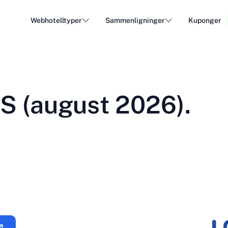
Webhotelltyper
Sammenligninger
Kuponger
WordPress Hosting
Billig
DA - Dansk
Popular
DE - Deutsch
vs
vs
Cloud Hosting
Dedike
Trendy
S (august 2026).
ET - Eesti
FI - Suomi
Hosting av e-post
Resell
Hot
vs
vs
IT - Italiano
JA - 日本語
NL - Nederlands
NO - Norsk b
Se alle typer
Se alle eller opprett ny
RO - Română
RU - Русский
TR - Türkçe
UK - Українсь