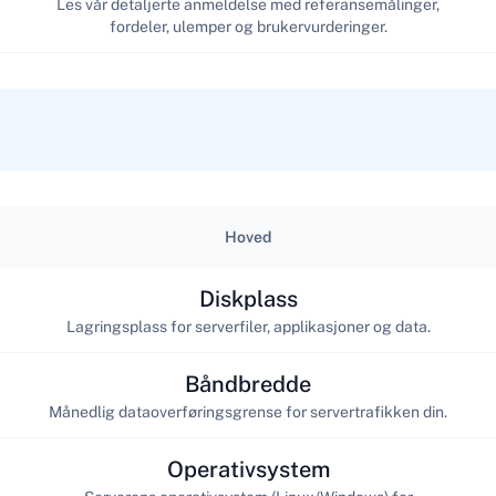
Les vår detaljerte anmeldelse med referansemålinger,
fordeler, ulemper og brukervurderinger.
Hoved
Diskplass
Lagringsplass for serverfiler, applikasjoner og data.
Båndbredde
Månedlig dataoverføringsgrense for servertrafikken din.
Operativsystem