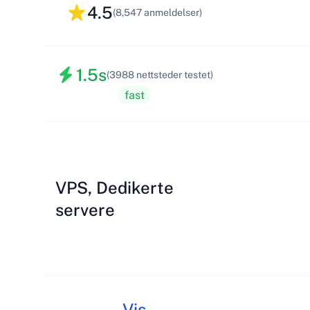
4.5
(8,547 anmeldelser)
1.5s
(3988 nettsteder testet)
fast
VPS, Dedikerte
servere
Vis