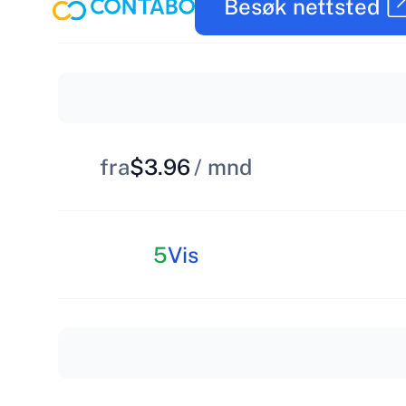
Besøk nettsted
fra
$3.96
/ mnd
5
Vis