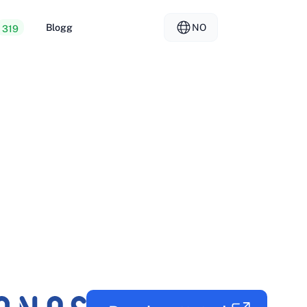
Blogg
NO
319
 webhotell
EL - Ελληνικά
vs
rte servere
FR - Français
er Hosting
KO - 한국어
okmål
PL - Polski
SK - Slovenčina
ка
ZH-CN - 简体中文