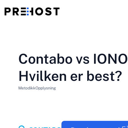
Delt hosting
BG - Български
CS - Čeština
vs
VPS
Contabo vs IONO
EN - English
ES - Español
Billig VPS
HU - Magyar
ID - Indonesia
Hvilken er best?
LT - Lietuvių
LV - Latviešu
Metodikk
Opplysning
PT-BR - Português
PT-PT - Português
SL - Slovenščina
SV - Svenska