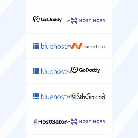
vs
vs
vs
vs
vs