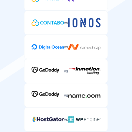
vs
vs
vs
vs
vs