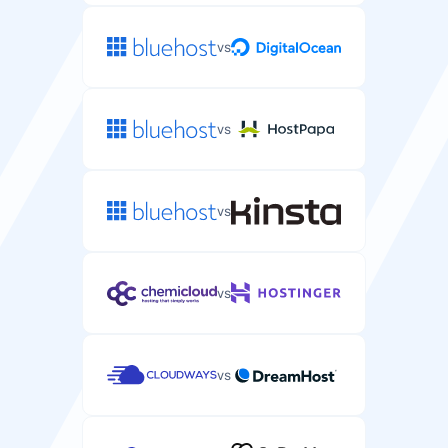
vs
vs
vs
vs
vs