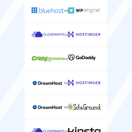
vs
vs
vs
vs
vs
vs