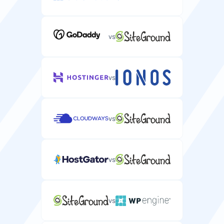
vs
vs
vs
vs
vs