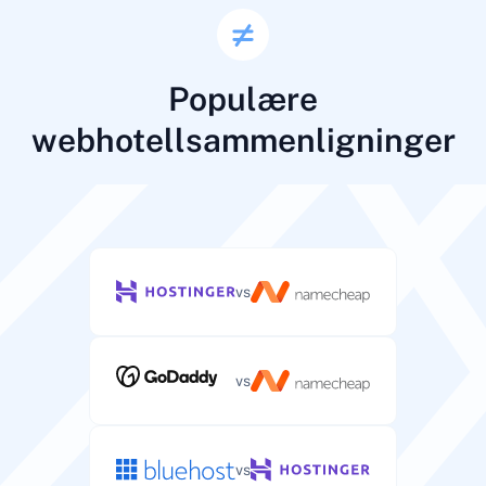
Populære
webhotellsammenligninger
vs
vs
vs