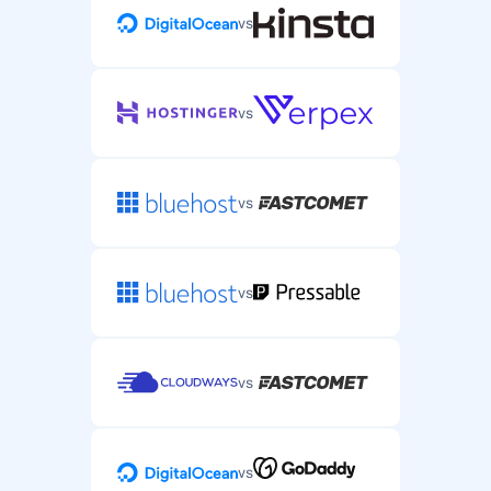
vs
vs
vs
vs
vs
vs