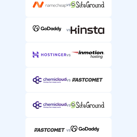
vs
vs
vs
vs
vs
vs