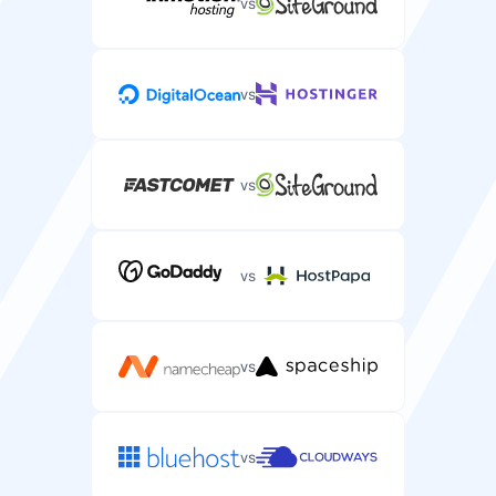
vs
vs
vs
vs
vs
vs