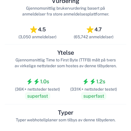
Vurdering
Gjennomsnittlig brukervurdering basert på
anmeldelser fra store anmeldelsesplattformer.
4.5
4.7
(3,050 anmeldelser)
(65,742 anmeldelser)
Ytelse
Gjennomsnittlig Time to First Byte (TTFB) målt på tvers
av virkelige nettsteder som hostes av denne tilbyderen.
1.0s
1.2s
(36K+ nettsteder testet)
(331K+ nettsteder testet)
superfast
superfast
Typer
Typer webhotellplaner som tilbys av denne tilbyderen.