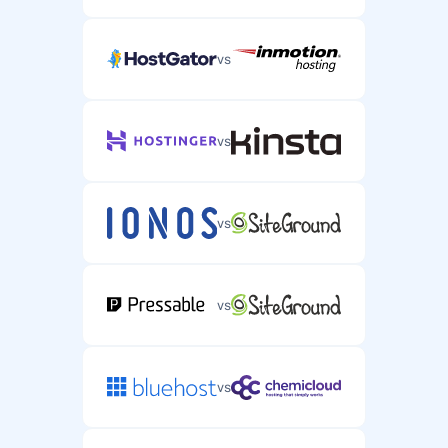
vs
vs
vs
vs
vs