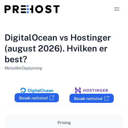
Webhotelltyper
DigitalOcean vs Hostinger
(august 2026). Hvilken er
Sammenligninger
best?
Kuponger
319
Metodikk
Opplysning
Blogg
NO
Besøk nettsted
Besøk nettsted
Prising