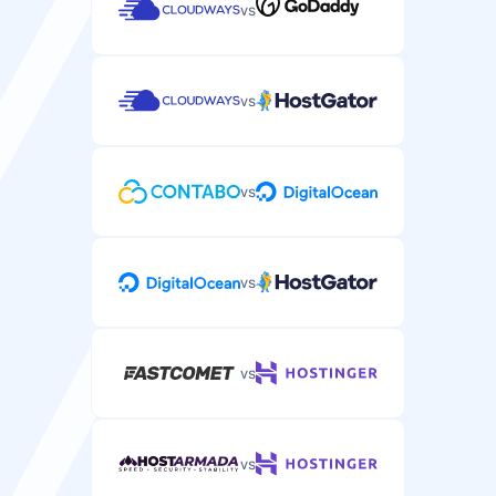
vs
vs
vs
vs
vs
vs