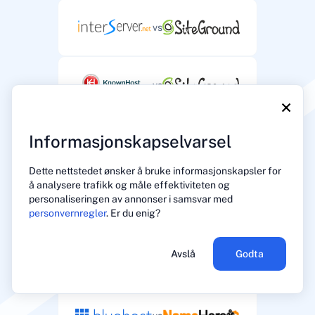
vs
vs
×
Informasjonskapselvarsel
vs
Dette nettstedet ønsker å bruke informasjonskapsler for
å analysere trafikk og måle effektiviteten og
personaliseringen av annonser i samsvar med
vs
personvernregler
. Er du enig?
Avslå
Godta
vs