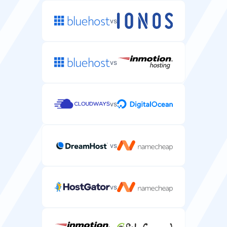
vs
vs
vs
vs
vs