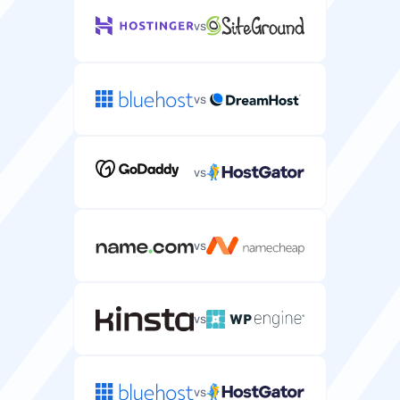
vs
vs
vs
vs
vs
vs