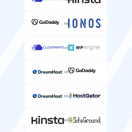
vs
vs
vs
vs
vs