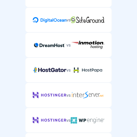
vs
vs
vs
vs
vs