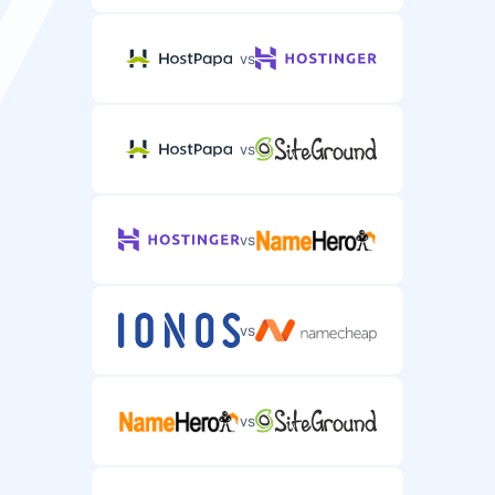
vs
vs
vs
vs
vs