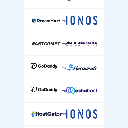
vs
vs
vs
vs
vs