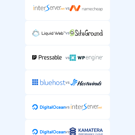
vs
vs
vs
vs
vs
vs