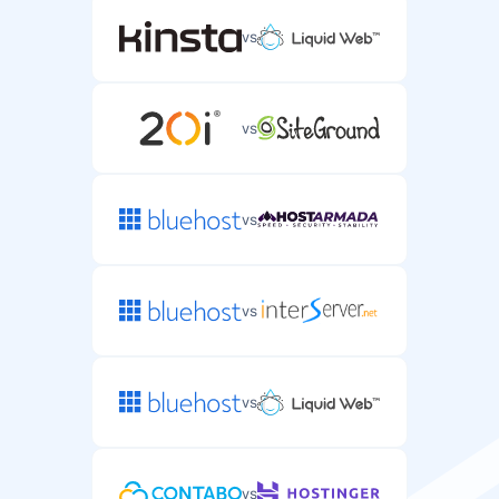
vs
vs
vs
vs
vs
vs