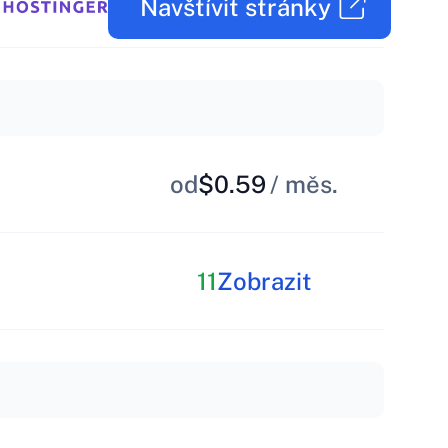
Navštívit stránky
od
$0.59
/ měs.
11
Zobrazit