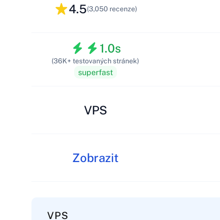
4.5
(3,050 recenze)
1.0s
(36K+ testovaných stránek)
superfast
VPS
Zobrazit
VPS