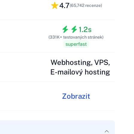
4.7
(65,742 recenze)
1.2s
(331K+ testovaných stránek)
superfast
Webhosting, VPS,
E-mailový hosting
Zobrazit