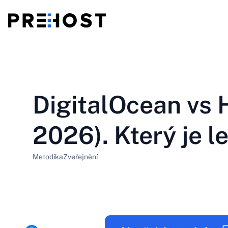
Sdílený hosting
BG - Български
CS - Čeština
vs
VPS
DigitalOcean vs 
EN - English
ES - Español
Levné VPS
HU - Magyar
ID - Indonesia
2026). Který je l
LT - Lietuvių
LV - Latviešu
Metodika
Zveřejnění
PT-BR - Português
PT-PT - Português
SL - Slovenščina
SV - Svenska