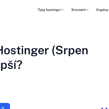
Typy hostingu
Srovnání
Kupóny
Hosting WordPress
Levný
DA - Dansk
Popular
DE - Deutsch
vs
vs
Cloudový hosting
Dedik
Trendy
Hostinger (Srpen
ET - Eesti
FI - Suomi
Hosting e-mailů
Resell
Hot
vs
vs
IT - Italiano
JA - 日本語
epší?
NL - Nederlands
NO - Norsk b
Zobrazit všechny typy
Zobrazit vše nebo vytvořit nové
RO - Română
RU - Русский
TR - Türkçe
UK - Українсь