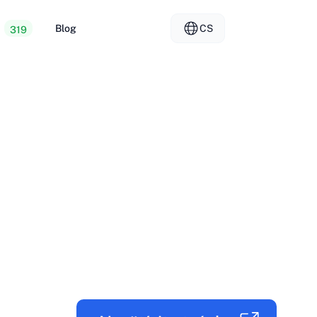
Blog
CS
319
 webhosting
EL - Ελληνικά
vs
ované servery
FR - Français
er Hosting
KO - 한국어
okmål
PL - Polski
SK - Slovenčina
ка
ZH-CN - 简体中文