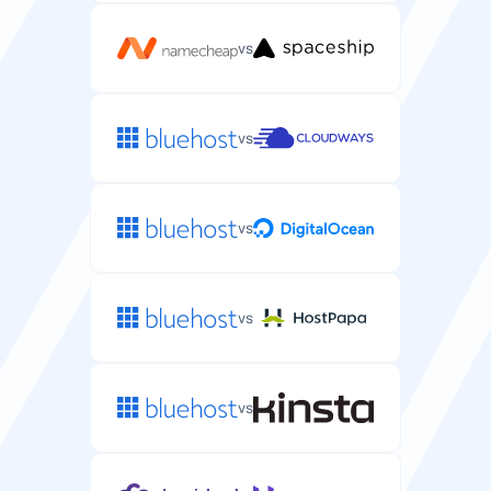
99.99%
99.9%
vs
Přístup SSH/SFTP
Bezpečný přístup přes shell pro správu souborů
vs
WordPress a spouštění příkazů WP-CLI.
vs
Automatické zálohy
Automatické zálohování souborů a databází
WordPress.
vs
každý 7 dní
každý 1-7 dní
vs
Ochrana proti DDoS
Ochrana před DDoS útoky, které by mohly váš
WordPress web vyřadit.