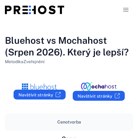
Typy hostingu
Bluehost vs Mochahost
(Srpen 2026). Který je lepší?
Srovnání
Metodika
Zveřejnění
Kupóny
319
Blog
Navštívit stránky
Navštívit stránky
CS
Cenotvorba