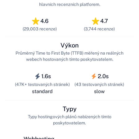
hlavních recenzních platforem.
4.6
4.7
(29,003 recenze)
(3,744 recenze)
Výkon
Průměrný Time to First Byte (TTFB) měřený na reálných
webech hostovaných tímto poskytovatelem.
1.6s
2.0s
(47K+ testovaných stránek)
(43 testovaných stránek)
standard
slow
Typy
Typy hostingových plánů nabízených tímto
poskytovatelem.
Webhosting,