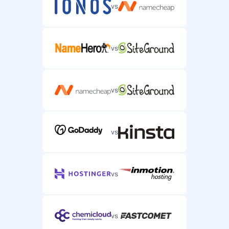
vs
vs
vs
vs
vs
vs