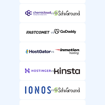
vs
vs
vs
vs
vs