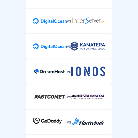
vs
vs
vs
vs
vs