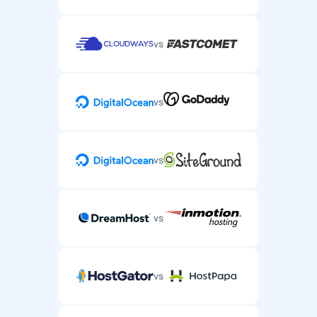
vs
vs
vs
vs
vs