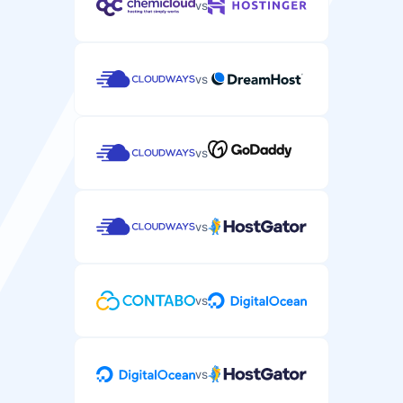
vs
vs
Podpora
vs
Podpora e-mailem/tiketem
Podpora specifická pro WordPress prostřednictvím e-
mailu nebo tiketu.
vs
vs
Podpora přes live chat
Podpora v reálném čase přes chat pro naléhavé
problémy s WordPress.
vs