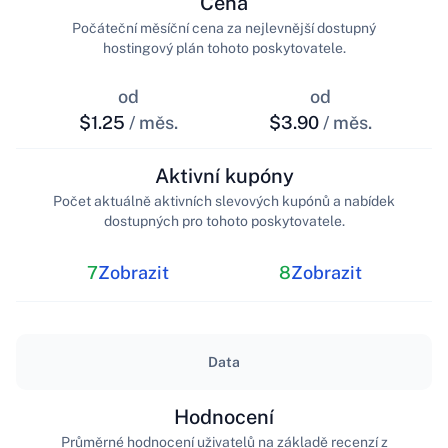
Cena
Počáteční měsíční cena za nejlevnější dostupný
hostingový plán tohoto poskytovatele.
od
od
$1.25
/ měs.
$3.90
/ měs.
Aktivní kupóny
Počet aktuálně aktivních slevových kupónů a nabídek
dostupných pro tohoto poskytovatele.
7
Zobrazit
8
Zobrazit
Data
Hodnocení
Průměrné hodnocení uživatelů na základě recenzí z