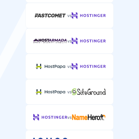
vs
Telefonická podpora
Telefonická podpora pro složité problémy s WordPress
hostingem.
vs
/
vs
vs
vs