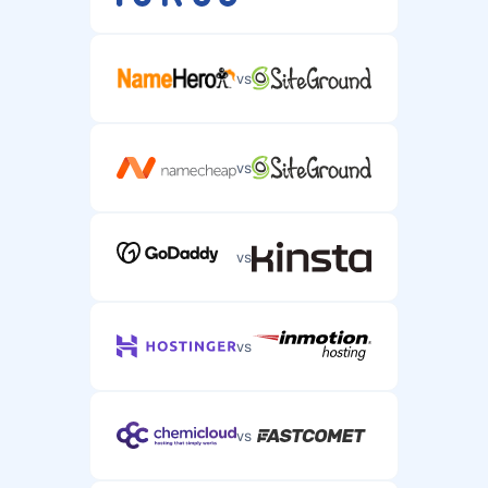
vs
vs
vs
vs
vs