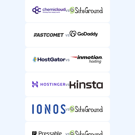
vs
vs
vs
vs
vs
vs