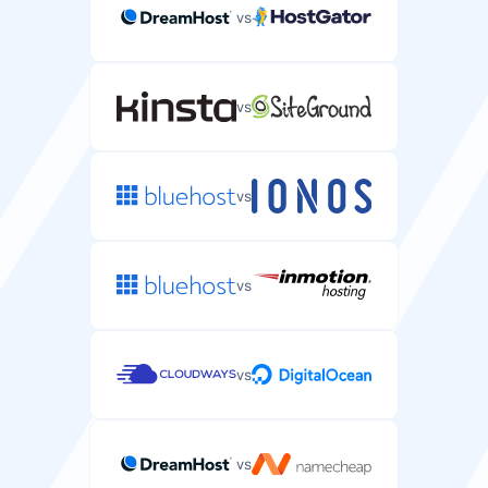
vs
vs
vs
vs
vs
vs