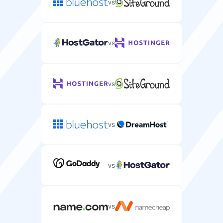
vs
vs
vs
vs
vs
vs