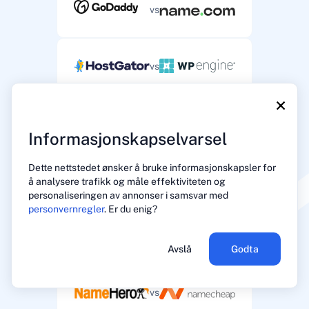
vs
vs
×
vs
Informasjonskapselvarsel
Dette nettstedet ønsker å bruke informasjonskapsler for
vs
å analysere trafikk og måle effektiviteten og
personaliseringen av annonser i samsvar med
personvernregler
. Er du enig?
vs
Avslå
Godta
vs