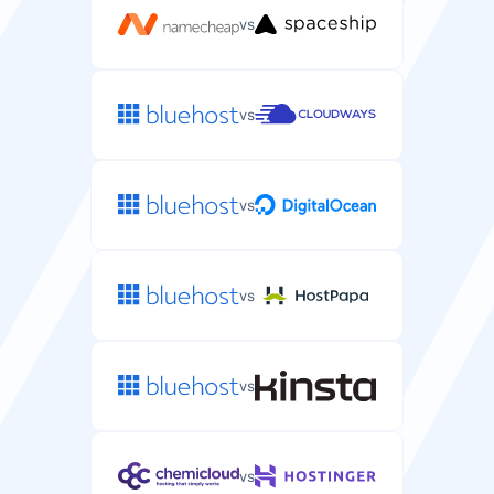
vs
vs
vs
vs
vs
vs