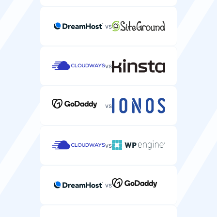
vs
vs
vs
vs
vs