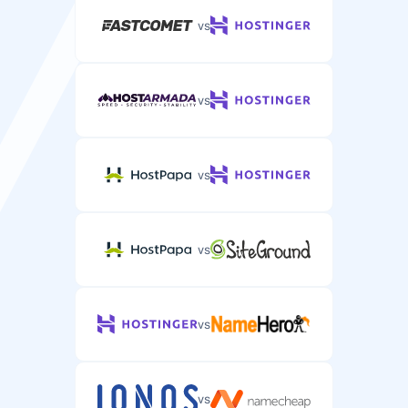
vs
vs
vs
vs
vs
vs