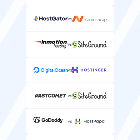
vs
vs
vs
vs
vs