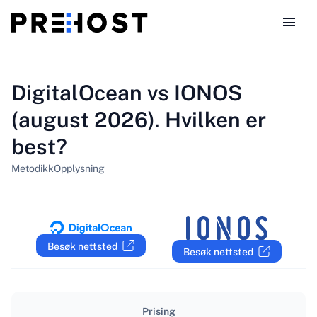
Webhotelltyper
DigitalOcean vs IONOS
(august 2026). Hvilken er
Sammenligninger
best?
Kuponger
319
Metodikk
Opplysning
Blogg
NO
Besøk nettsted
Besøk nettsted
Prising