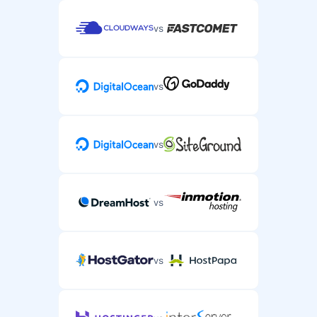
vs
vs
vs
vs
vs