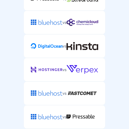
vs
vs
vs
vs
vs