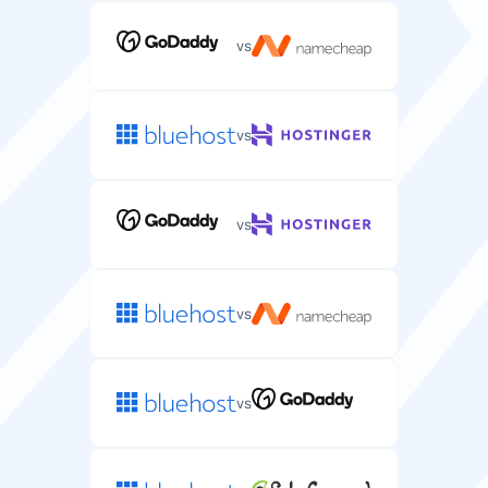
vs
vs
vs
vs
vs