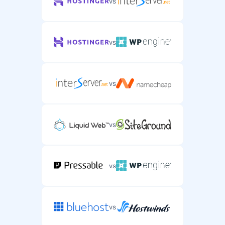
vs
vs
vs
vs
vs
vs