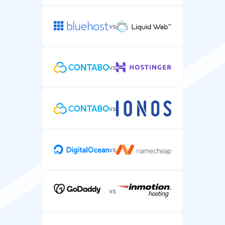
vs
vs
vs
vs
vs