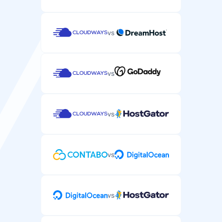
vs
vs
vs
vs
vs