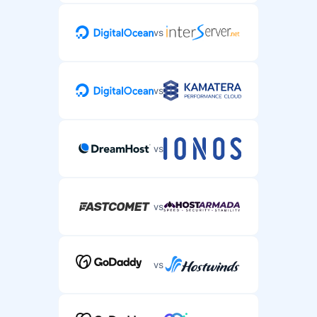
vs
vs
vs
vs
vs