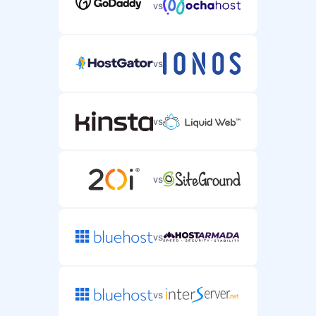
vs
vs
vs
vs
vs
vs