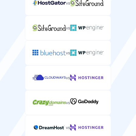
vs
vs
vs
vs
vs
vs