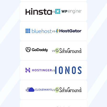
vs
vs
vs
vs
vs