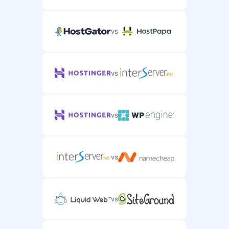
vs
vs
vs
vs
vs