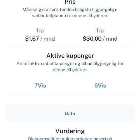
Pris
Månedlig startpris for den billigste tilgjengelige
webhotellplanen fra denne tilbyderen.
fra
fra
$1.67
/ mnd
$30.00
/ mnd
Aktive kuponger
Antall aktive rabattkuponger og tilbud tilgjengelig for
denne tilbyderen.
7
Vis
6
Vis
Data
Vurdering
Gjennomsnittlig brukervurdering basert på