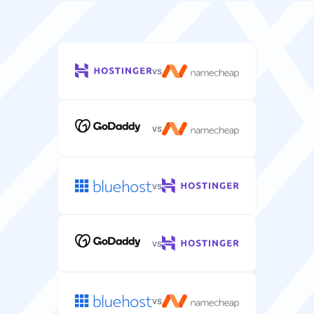
vs
vs
vs
vs
vs