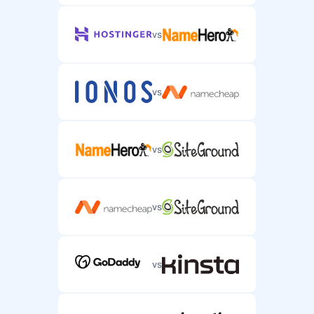
vs
vs
vs
vs
vs