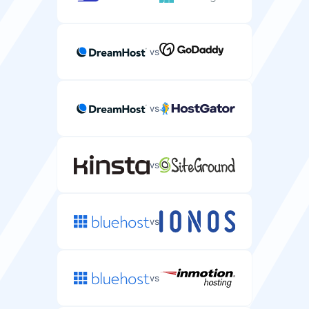
vs
vs
vs
vs
vs