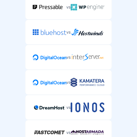
vs
vs
vs
vs
vs
vs