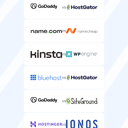
vs
vs
vs
vs
vs
vs