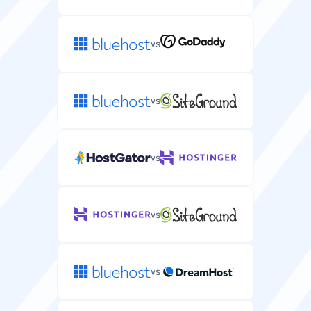
vs
vs
vs
vs
vs