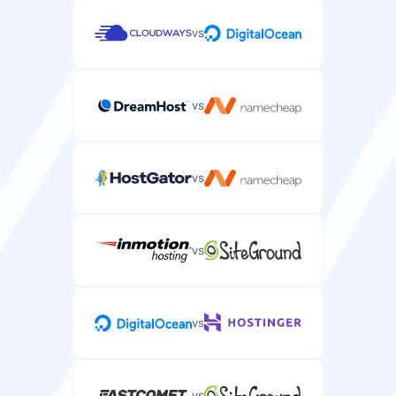
vs
vs
vs
vs
vs
vs