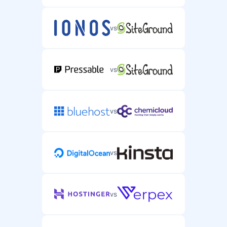
vs
vs
vs
vs
vs