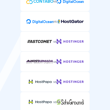
vs
vs
vs
vs
vs
vs