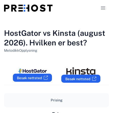
Webhotelltyper
HostGator vs Kinsta (august
2026). Hvilken er best?
Sammenligninger
Metodikk
Opplysning
Kuponger
319
Blogg
Besøk nettsted
Besøk nettsted
NO
Prising