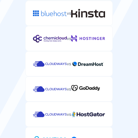
vs
vs
vs
vs
vs