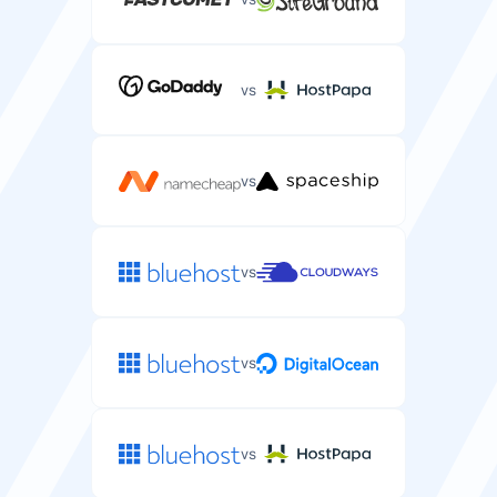
vs
vs
vs
vs
vs