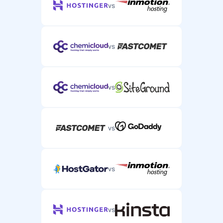
vs
vs
vs
vs
vs
vs