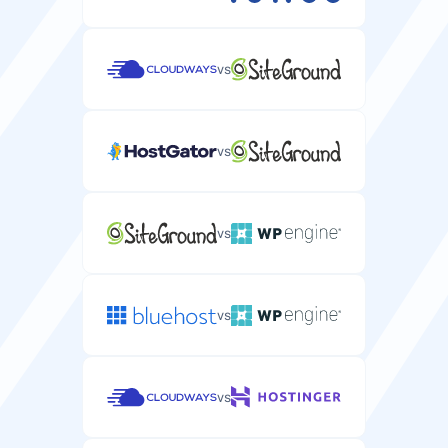
vs
vs
vs
vs
vs