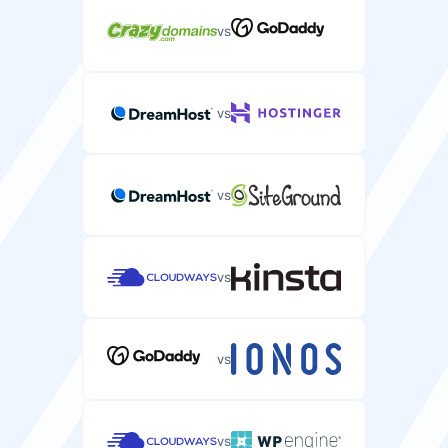
vs
vs
vs
vs
vs
vs