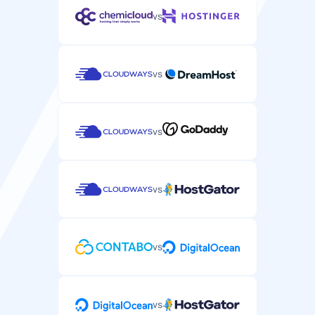
vs
vs
vs
vs
vs
vs