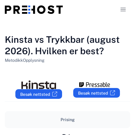
Webhotelltyper
Kinsta vs Trykkbar (august
2026). Hvilken er best?
Sammenligninger
Metodikk
Opplysning
Kuponger
319
Blogg
Besøk nettsted
Besøk nettsted
NO
Prising