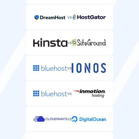
vs
vs
vs
vs
vs