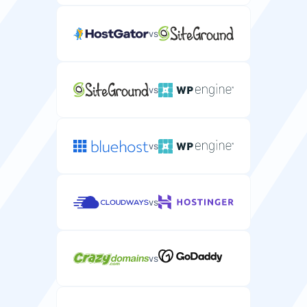
vs
vs
vs
vs
vs