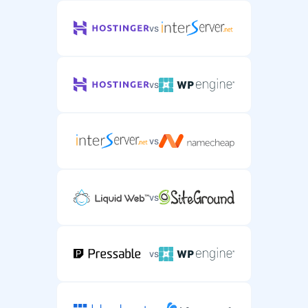
vs
vs
vs
vs
vs