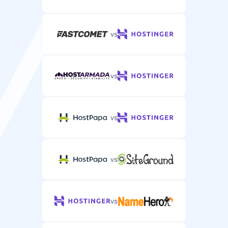
vs
vs
vs
vs
vs