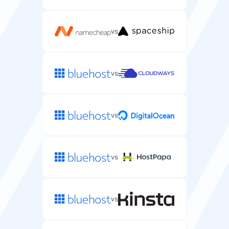
vs
vs
vs
vs
vs