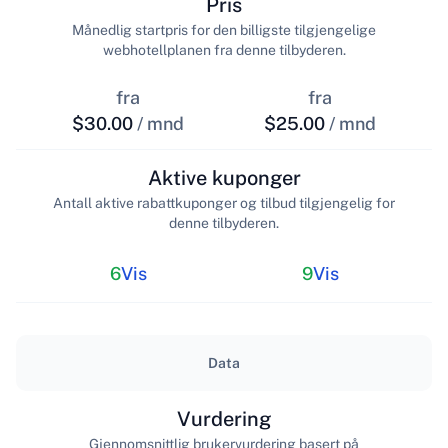
Pris
Månedlig startpris for den billigste tilgjengelige
webhotellplanen fra denne tilbyderen.
fra
fra
$30.00
/ mnd
$25.00
/ mnd
Aktive kuponger
Antall aktive rabattkuponger og tilbud tilgjengelig for
denne tilbyderen.
6
Vis
9
Vis
Data
Vurdering
Gjennomsnittlig brukervurdering basert på