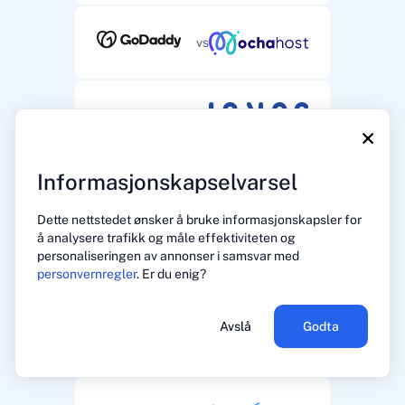
vs
vs
×
Informasjonskapselvarsel
vs
Dette nettstedet ønsker å bruke informasjonskapsler for
å analysere trafikk og måle effektiviteten og
personaliseringen av annonser i samsvar med
vs
personvernregler
. Er du enig?
Avslå
Godta
vs