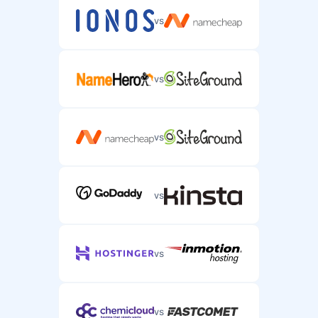
vs
vs
vs
vs
vs
vs