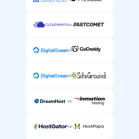
vs
vs
vs
vs
vs