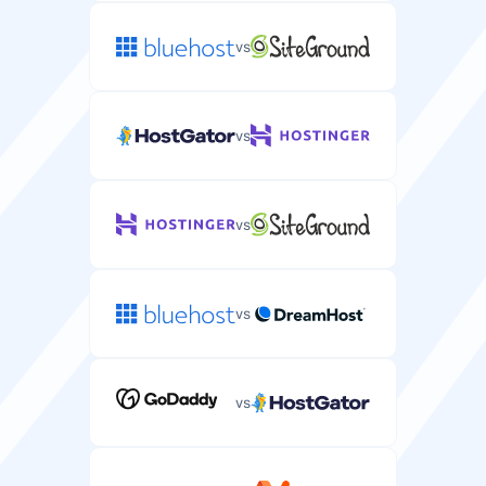
vs
vs
vs
vs
vs