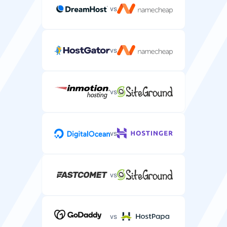
vs
vs
vs
vs
vs
vs