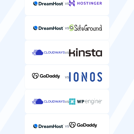
vs
vs
vs
vs
vs
vs