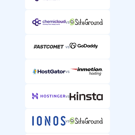
vs
vs
vs
vs
vs