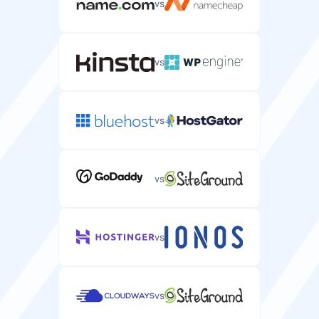
vs
vs
vs
vs
vs
vs