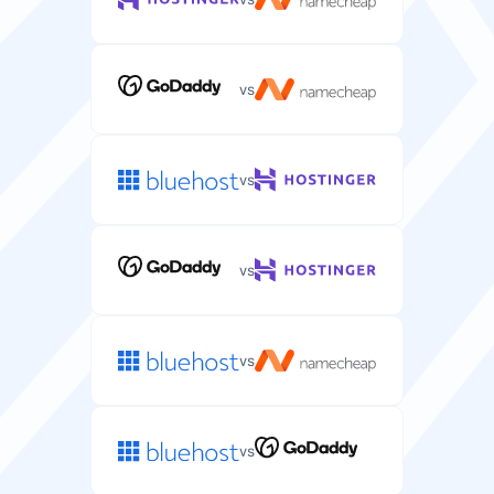
vs
vs
vs
vs
vs