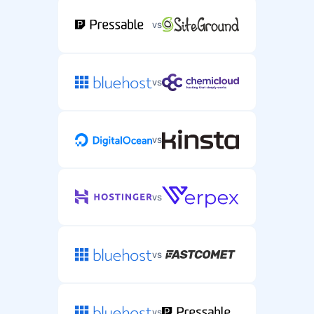
vs
vs
vs
vs
vs
vs