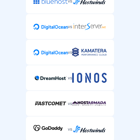
vs
vs
vs
vs
vs
vs