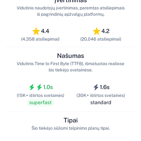
Įvertinimas
Vidutinis naudotojų įvertinimas, paremtas atsiliepimais
iš pagrindinių apžvalgų platformų.
4.4
4.2
(4,358 atsiliepimai)
(20,046 atsiliepimai)
Našumas
Vidutinis Time to First Byte (TTFB), išmatuotas realiose
šio tiekėjo svetainėse.
1.0s
1.6s
(15K+ ištirtos svetainės)
(30K+ ištirtos svetainės)
superfast
standard
Tipai
Šio tiekėjo siūlomi talpinimo planų tipai.