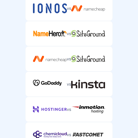
vs
vs
vs
vs
vs
vs