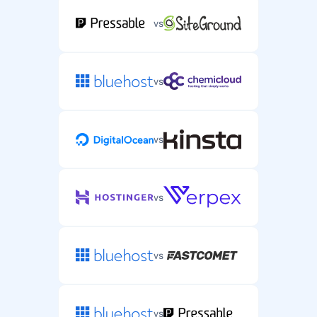
vs
vs
vs
vs
vs
vs