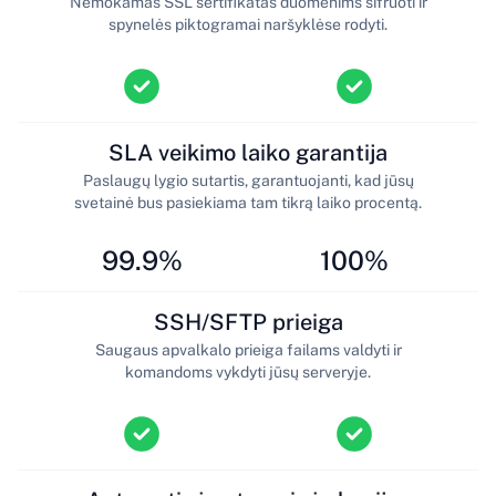
Nemokamas SSL sertifikatas duomenims šifruoti ir
spynelės piktogramai naršyklėse rodyti.
SLA veikimo laiko garantija
Paslaugų lygio sutartis, garantuojanti, kad jūsų
svetainė bus pasiekiama tam tikrą laiko procentą.
99.9%
100%
SSH/SFTP prieiga
Saugaus apvalkalo prieiga failams valdyti ir
komandoms vykdyti jūsų serveryje.