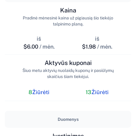
Kaina
Pradinė mėnesinė kaina už pigiausią šio tiekėjo
talpinimo planą.
iš
iš
$6.00
/ mėn.
$1.98
/ mėn.
Aktyvūs kuponai
Šiuo metu aktyvių nuolaidų kuponų ir pasiūlymų
skaičius šiam tiekėjui.
8
Žiūrėti
13
Žiūrėti
Duomenys