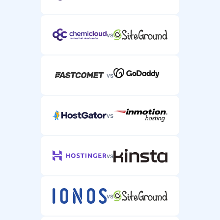
vs
vs
vs
vs
vs