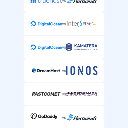
vs
vs
vs
vs
vs
vs