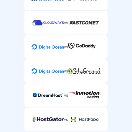
vs
vs
vs
vs
vs