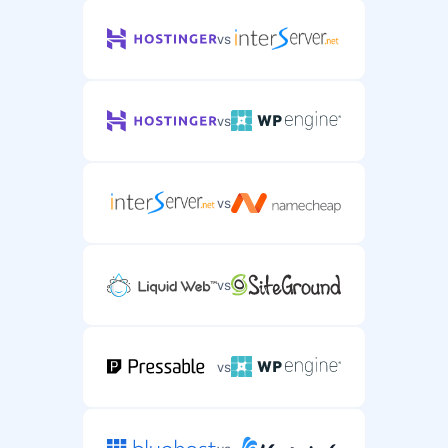
vs
vs
vs
vs
vs