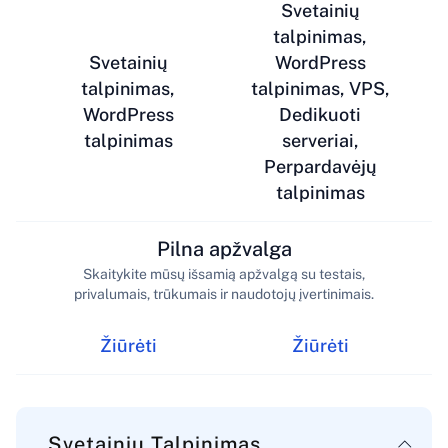
Svetainių
talpinimas,
Svetainių
WordPress
talpinimas,
talpinimas, VPS,
WordPress
Dedikuoti
talpinimas
serveriai,
Perpardavėjų
talpinimas
Pilna apžvalga
Skaitykite mūsų išsamią apžvalgą su testais,
privalumais, trūkumais ir naudotojų įvertinimais.
Žiūrėti
Žiūrėti
Svetainių Talpinimas