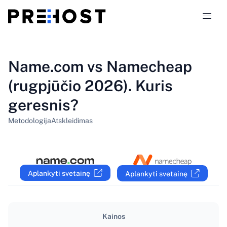
Talpinimo tipai
Name.com vs Namecheap
(rugpjūčio 2026). Kuris
Palyginimai
geresnis?
Kuponai
319
Metodologija
Atskleidimas
Tinklaraštis
LT
Aplankyti svetainę
Aplankyti svetainę
Kainos