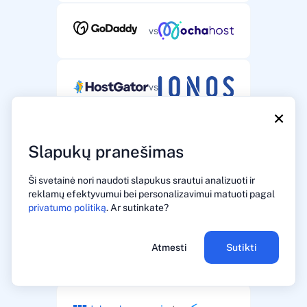
vs
vs
×
vs
Slapukų pranešimas
Ši svetainė nori naudoti slapukus srautui analizuoti ir
reklamų efektyvumui bei personalizavimui matuoti pagal
vs
privatumo politiką
. Ar sutinkate?
Atmesti
Sutikti
vs