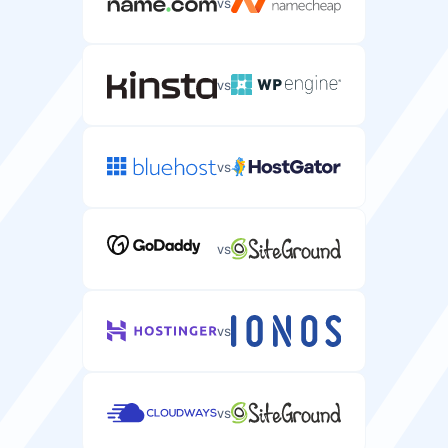
vs
Pašto dėžutės
El. pašto paskyros, kurias galite sukurti su savo
WordPress domenu.
vs
0
0 iki neribota
vs
Pinigų grąžinimo garantija
Dienos, per kurias galite išbandyti WordPress talpinimą
ir gauti visą pinigų grąžinimą.
vs
30 dienų
vs
Nemokamas domenas
Nemokama domeno vardo registracija jūsų WordPress
svetainei.
vs
/