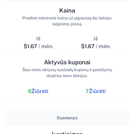
Kaina
Pradinė mėnesinė kaina už pigiausią šio tiekėjo
talpinimo planą.
iš
iš
$1.67
/ mėn.
$1.67
/ mėn.
Aktyvūs kuponai
Šiuo metu aktyvių nuolaidų kuponų ir pasiūlymų
skaičius šiam tiekėjui.
6
Žiūrėti
7
Žiūrėti
Duomenys