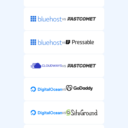
vs
vs
vs
vs
vs