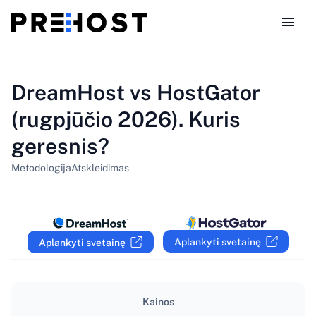
Talpinimo tipai
DreamHost vs HostGator
(rugpjūčio 2026). Kuris
Palyginimai
geresnis?
Kuponai
319
Metodologija
Atskleidimas
Tinklaraštis
LT
Aplankyti svetainę
Aplankyti svetainę
Kainos