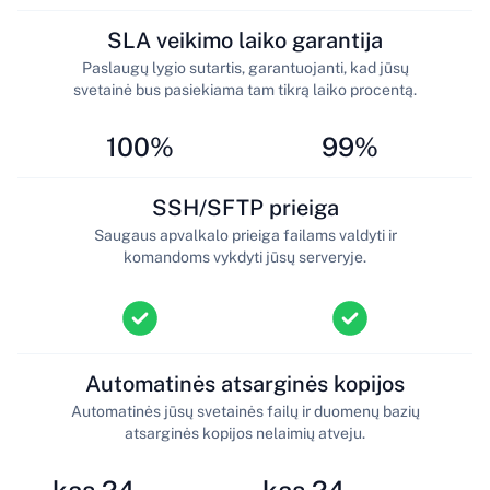
SLA veikimo laiko garantija
Paslaugų lygio sutartis, garantuojanti, kad jūsų
svetainė bus pasiekiama tam tikrą laiko procentą.
100%
99%
SSH/SFTP prieiga
Saugaus apvalkalo prieiga failams valdyti ir
komandoms vykdyti jūsų serveryje.
Automatinės atsarginės kopijos
Automatinės jūsų svetainės failų ir duomenų bazių
atsarginės kopijos nelaimių atveju.
kas 24
kas 24