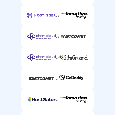
vs
vs
vs
vs
vs