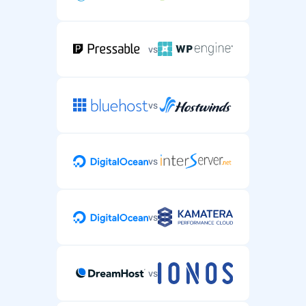
vs
vs
vs
vs
vs