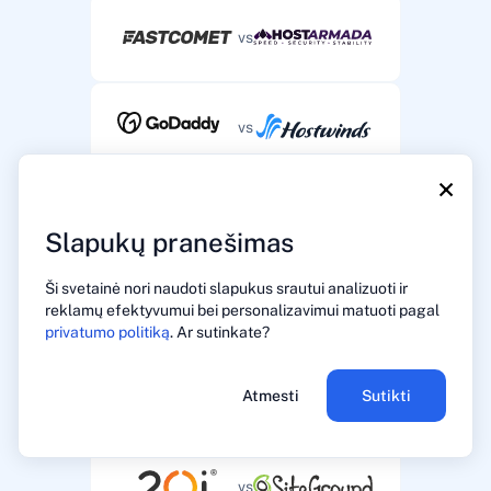
vs
vs
×
vs
Slapukų pranešimas
Ši svetainė nori naudoti slapukus srautui analizuoti ir
vs
reklamų efektyvumui bei personalizavimui matuoti pagal
privatumo politiką
. Ar sutinkate?
Atmesti
Sutikti
vs
vs