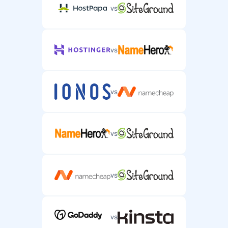
Tiesioginių pokalbių pagalba
vs
Tiesioginių pokalbių pagalba skubiems serverio
klausimams.
vs
Pagalba telefonu
vs
Pagalba telefonu sudėtingiems serverio talpinimo
klausimams.
vs
vs
vs