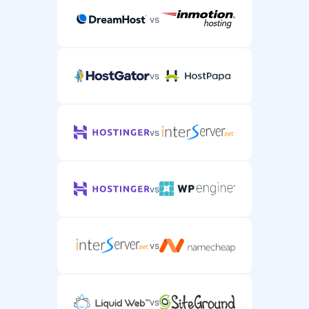
vs
vs
vs
vs
vs
vs