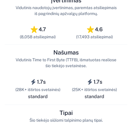
Įvertinimas
Vidutinis naudotojų įvertinimas, paremtas atsiliepimais
iš pagrindinių apžvalgų platformų.
4.7
4.6
(8,058 atsiliepimai)
(17,493 atsiliepimai)
Našumas
Vidutinis Time to First Byte (TTFB), išmatuotas realiose
šio tiekėjo svetainėse.
1.7s
1.7s
(28K+ ištirtos svetainės)
(25K+ ištirtos svetainės)
standard
standard
Tipai
Šio tiekėjo siūlomi talpinimo planų tipai.