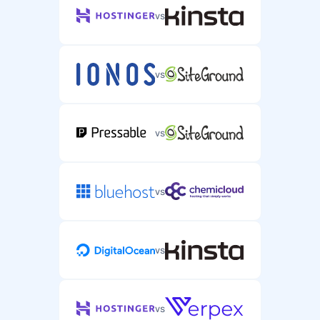
vs
vs
vs
vs
vs
vs