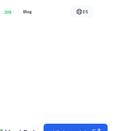
Blog
ES
319
iento web barato
EL - Ελληνικά
vs
ores dedicados
FR - Français
iento para revendedores
KO - 한국어
okmål
PL - Polski
SK - Slovenčina
ка
ZH-CN - 简体中文