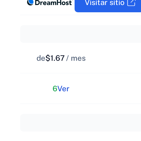
Visitar sitio
de
$1.67
/ mes
6
Ver