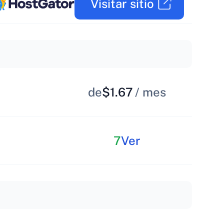
Visitar sitio
de
$1.67
/ mes
7
Ver