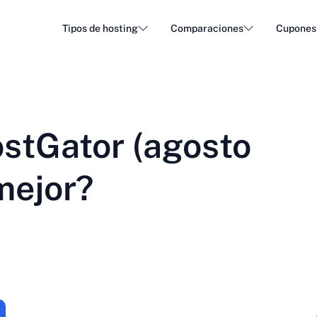
Tipos de hosting
Comparaciones
Cupones
Alojamiento WordPress
Alojam
DA - Dansk
Popular
DE - Deutsch
vs
vs
Alojamiento en la nube
Servid
Trendy
stGator (agosto
ET - Eesti
FI - Suomi
Alojamiento de correo electrónico
Alojam
Hot
vs
vs
IT - Italiano
JA - 日本語
mejor?
NL - Nederlands
NO - Norsk b
Ver todos los tipos
Ver todos o crear nuevo
RO - Română
RU - Русский
TR - Türkçe
UK - Українсь