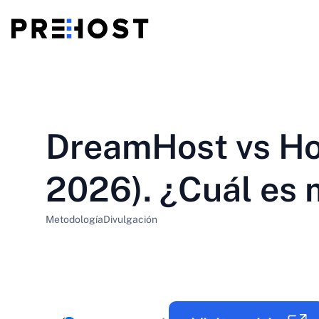
Alojamiento compartido
BG - Български
CS - Čeština
vs
VPS
DreamHost vs Ho
EN - English
ES - Español
VPS baratos
HU - Magyar
ID - Indonesia
2026). ¿Cuál es 
LT - Lietuvių
LV - Latviešu
Metodología
Divulgación
PT-BR - Português
PT-PT - Português
SL - Slovenščina
SV - Svenska