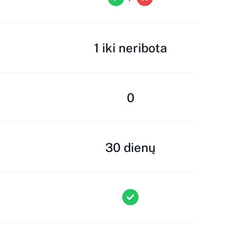
1 iki neribota
0
30 dienų