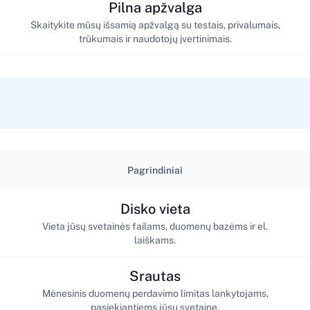
Pilna apžvalga
Skaitykite mūsų išsamią apžvalgą su testais, privalumais,
trūkumais ir naudotojų įvertinimais.
Pagrindiniai
Disko vieta
Vieta jūsų svetainės failams, duomenų bazėms ir el.
laiškams.
Srautas
Mėnesinis duomenų perdavimo limitas lankytojams,
pasiekiantiems jūsų svetainę.