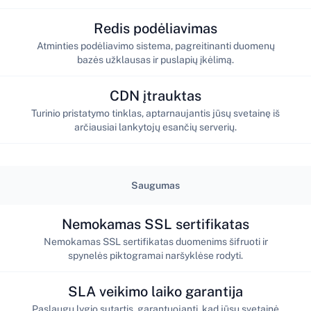
Redis podėliavimas
Atminties podėliavimo sistema, pagreitinanti duomenų
bazės užklausas ir puslapių įkėlimą.
CDN įtrauktas
Turinio pristatymo tinklas, aptarnaujantis jūsų svetainę iš
arčiausiai lankytojų esančių serverių.
Saugumas
Nemokamas SSL sertifikatas
Nemokamas SSL sertifikatas duomenims šifruoti ir
spynelės piktogramai naršyklėse rodyti.
SLA veikimo laiko garantija
Paslaugų lygio sutartis, garantuojanti, kad jūsų svetainė