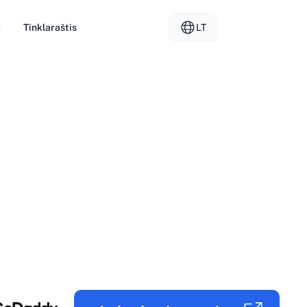
Tinklaraštis
LT
nterneto priegloba
EL - Ελληνικά
vs
oti serveriai
FR - Français
davėjo priegloba
KO - 한국어
okmål
PL - Polski
SK - Slovenčina
ка
ZH-CN - 简体中文