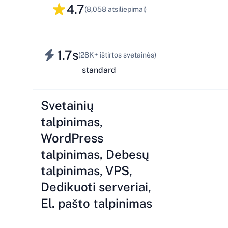
4.7
(8,058 atsiliepimai)
1.7s
(28K+ ištirtos svetainės)
standard
Svetainių
talpinimas,
WordPress
talpinimas, Debesų
talpinimas, VPS,
Dedikuoti serveriai,
El. pašto talpinimas