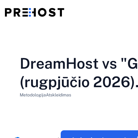
Bendroji priegloba
BG - Български
CS - Čeština
vs
VPS
DreamHost vs "
EN - English
ES - Español
Pigūs VPS
HU - Magyar
ID - Indonesia
(rugpjūčio 2026).
LT - Lietuvių
LV - Latviešu
Metodologija
Atskleidimas
PT-BR - Português
PT-PT - Português
SL - Slovenščina
SV - Svenska