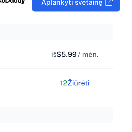
Aplankyti svetainę
iš
$5.99
/ mėn.
12
Žiūrėti