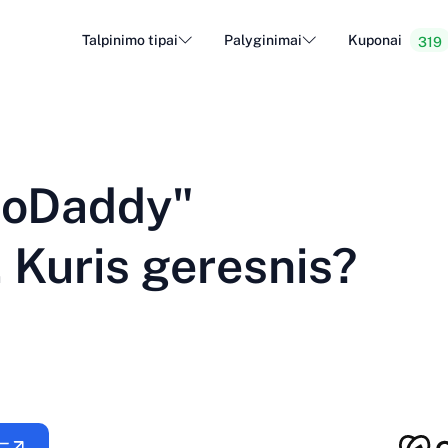
Talpinimo tipai
Palyginimai
Kuponai
319
WordPress priegloba
Pigi i
DA - Dansk
Popular
DE - Deutsch
vs
vs
Debesų priegloba
Dediku
Trendy
GoDaddy"
ET - Eesti
FI - Suomi
El. pašto priegloba
Perpar
Hot
vs
vs
IT - Italiano
JA - 日本語
 Kuris geresnis?
NL - Nederlands
NO - Norsk b
Žiūrėti visus tipus
Žiūrėti visus arba sukurti naują
RO - Română
RU - Русский
TR - Türkçe
UK - Українсь