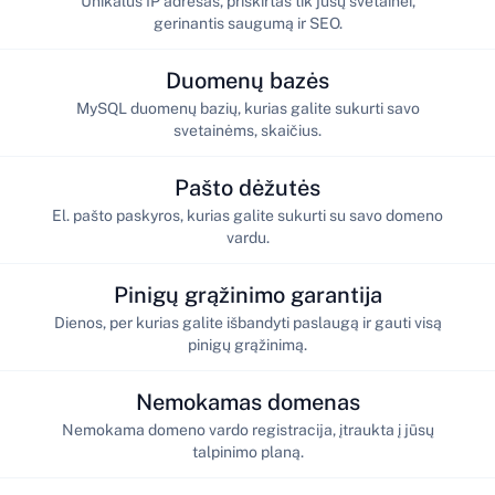
Unikalus IP adresas, priskirtas tik jūsų svetainei,
gerinantis saugumą ir SEO.
Duomenų bazės
MySQL duomenų bazių, kurias galite sukurti savo
svetainėms, skaičius.
Pašto dėžutės
El. pašto paskyros, kurias galite sukurti su savo domeno
vardu.
Pinigų grąžinimo garantija
Dienos, per kurias galite išbandyti paslaugą ir gauti visą
pinigų grąžinimą.
Nemokamas domenas
Nemokama domeno vardo registracija, įtraukta į jūsų
talpinimo planą.