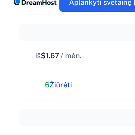
Aplankyti svetainę
iš
$1.67
/ mėn.
6
Žiūrėti