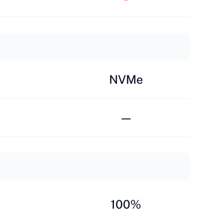
NVMe
—
100%