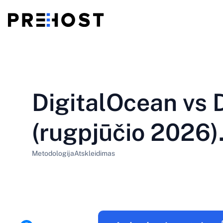
Bendroji priegloba
BG - Български
CS - Čeština
vs
VPS
DigitalOcean vs
EN - English
ES - Español
Pigūs VPS
HU - Magyar
ID - Indonesia
(rugpjūčio 2026).
LT - Lietuvių
LV - Latviešu
Metodologija
Atskleidimas
PT-BR - Português
PT-PT - Português
SL - Slovenščina
SV - Svenska