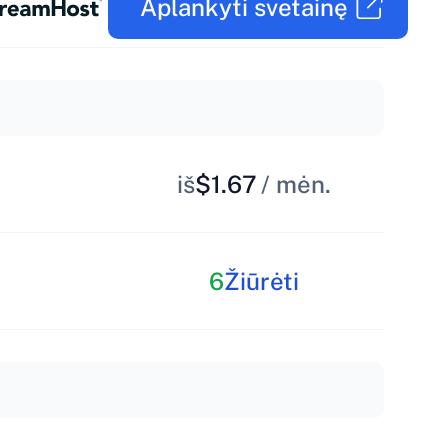
Aplankyti svetainę
iš
$1.67
/ mėn.
6
Žiūrėti