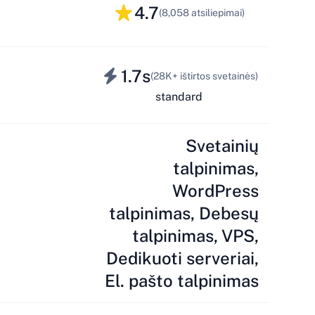
4.7
(8,058 atsiliepimai)
1.7s
(28K+ ištirtos svetainės)
standard
Svetainių
talpinimas,
WordPress
talpinimas, Debesų
talpinimas, VPS,
Dedikuoti serveriai,
El. pašto talpinimas