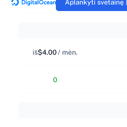
Aplankyti svetainę
iš
$4.00
/ mėn.
0