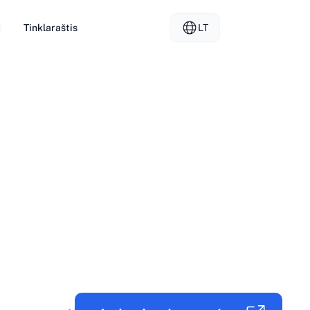
Tinklaraštis
LT
nterneto priegloba
EL - Ελληνικά
vs
oti serveriai
FR - Français
davėjo priegloba
KO - 한국어
okmål
PL - Polski
SK - Slovenčina
ка
ZH-CN - 简体中文