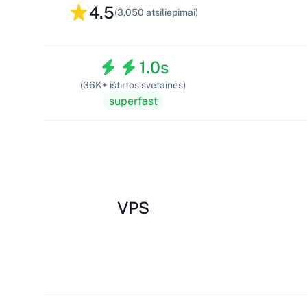
4.5
(3,050 atsiliepimai)
1.0s
(36K+ ištirtos svetainės)
superfast
VPS