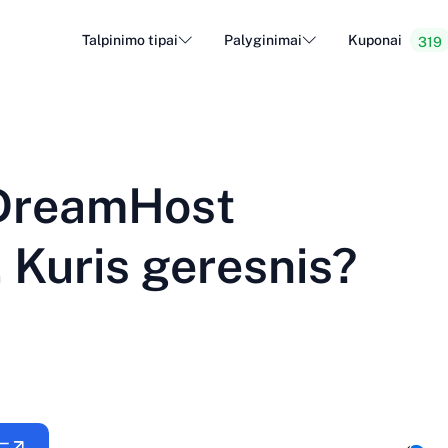
Talpinimo tipai
Palyginimai
Kuponai
319
WordPress priegloba
Pigi i
DA - Dansk
Popular
DE - Deutsch
vs
vs
Debesų priegloba
Dediku
Trendy
 DreamHost
ET - Eesti
FI - Suomi
El. pašto priegloba
Perpar
Hot
vs
vs
IT - Italiano
JA - 日本語
 Kuris geresnis?
NL - Nederlands
NO - Norsk b
Žiūrėti visus tipus
Žiūrėti visus arba sukurti naują
RO - Română
RU - Русский
TR - Türkçe
UK - Українсь