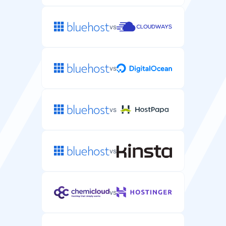
vs
vs
vs
vs
vs