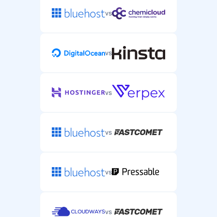
vs
vs
vs
vs
vs
vs