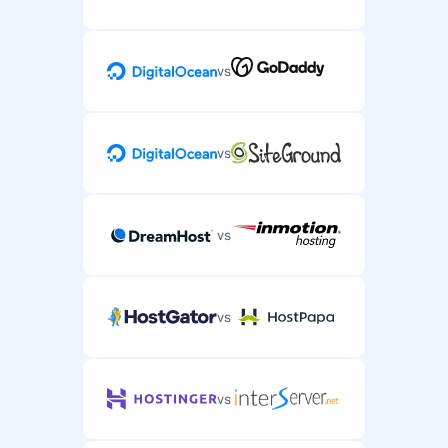
vs
vs
vs
vs
vs