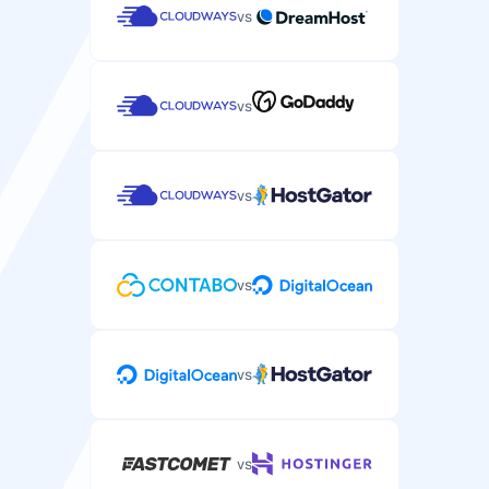
vs
vs
vs
vs
vs
vs