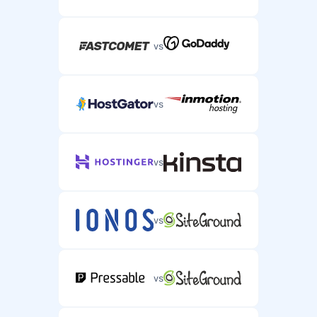
vs
vs
vs
vs
vs