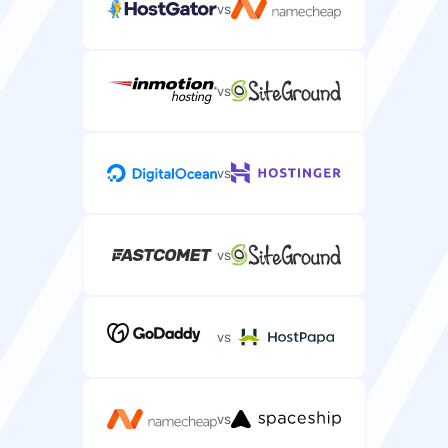
vs
vs
Tiesioginių pokalbių pagalba
Tiesioginių pokalbių pagalba skubiems serverio
klausimams.
vs
vs
Pagalba telefonu
Pagalba telefonu sudėtingiems serverio talpinimo
klausimams.
vs
vs