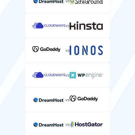
vs
Saugumas
vs
SLA veikimo laiko garantija
Paslaugų lygio sutartis, garantuojanti jūsų serverio
vs
veikimo laiką.
99.9%
99.9%
vs
SSH/SFTP prieiga
Saugaus apvalkalo prieiga jūsų serverio failams valdyti
vs
ir komandoms vykdyti.
vs
Automatinės atsarginės kopijos