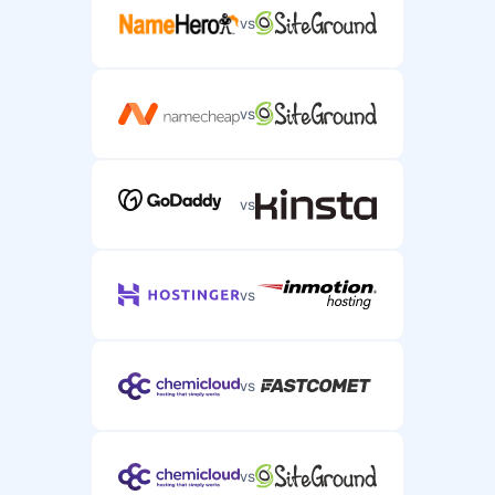
vs
vs
vs
vs
vs
vs