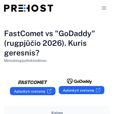
Talpinimo tipai
FastComet vs "GoDaddy"
(rugpjūčio 2026). Kuris
Palyginimai
geresnis?
Kuponai
319
Metodologija
Atskleidimas
Tinklaraštis
LT
Aplankyti svetainę
Aplankyti svetainę
Kainos