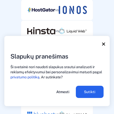
vs
vs
×
vs
Slapukų pranešimas
Ši svetainė nori naudoti slapukus srautui analizuoti ir
reklamų efektyvumui bei personalizavimui matuoti pagal
vs
privatumo politiką
. Ar sutinkate?
Atmesti
Sutikti
vs