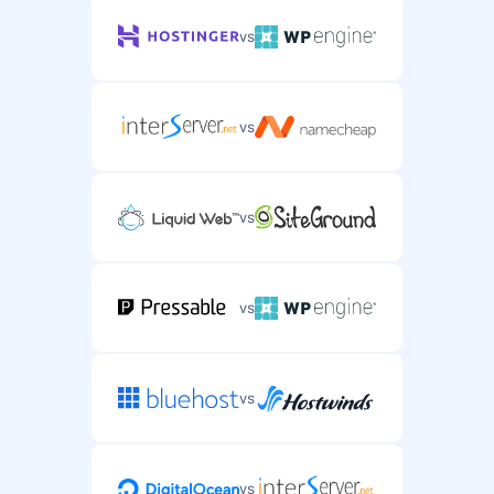
vs
vs
vs
vs
vs
vs