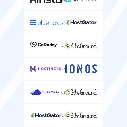
2-128 GB
2-128 GB
vs
Valdoma paslauga
Visiškai valdomas serverio talpinimas su technine
pagalba ir priežiūra.
vs
vs
Pasirinktinio ISO palaikymas
Galimybė įdiegti pasirinktines operacinės sistemos
atvaizdus savo serveryje.
vs
vs
VNC prieiga