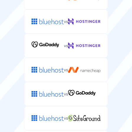
Linux
Linux
vs
Dedikuotas IP
Unikalus IP adresas, priskirtas jūsų serveriui, gerinantis
saugumą ir valdymą.
vs
vs
Pinigų grąžinimo garantija
Dienos, per kurias galite išbandyti serverio talpinimą ir
gauti visą pinigų grąžinimą.
vs
7 dienų
vs
Nemokamas domenas
Nemokama domeno vardo registracija, įtraukta į jūsų