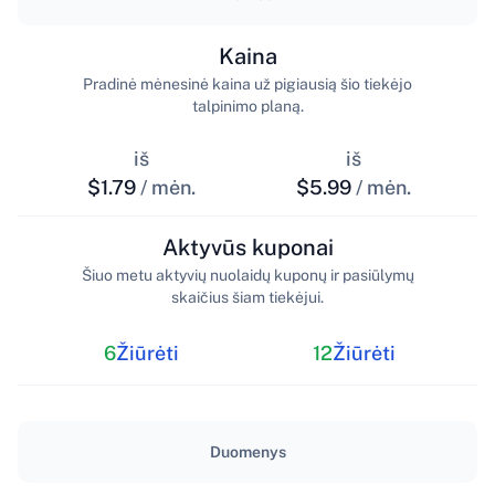
Kaina
Pradinė mėnesinė kaina už pigiausią šio tiekėjo
talpinimo planą.
iš
iš
$1.79
/ mėn.
$5.99
/ mėn.
Aktyvūs kuponai
Šiuo metu aktyvių nuolaidų kuponų ir pasiūlymų
skaičius šiam tiekėjui.
6
Žiūrėti
12
Žiūrėti
Duomenys