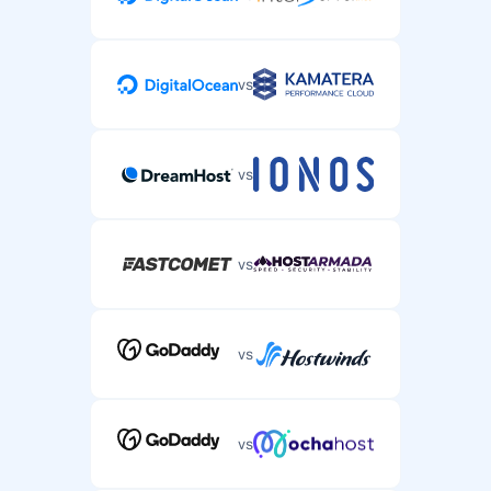
vs
vs
vs
vs
vs