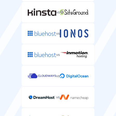
Automatinės jūsų serverio duomenų ir konfigūracijų
atsarginės kopijos.
vs
kas 24
kas 24
valandų
valandų
vs
DDoS apsauga
Apsauga nuo DDoS atakų jūsų serveryje.
vs
vs
Palaikymas
vs
Pagalba el. paštu / bilietu
Serverio pagalba el. paštu arba bilietų sistema.