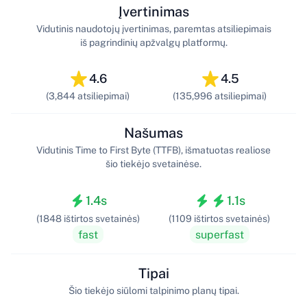
Įvertinimas
Vidutinis naudotojų įvertinimas, paremtas atsiliepimais
iš pagrindinių apžvalgų platformų.
4.6
4.5
(3,844 atsiliepimai)
(135,996 atsiliepimai)
Našumas
Vidutinis Time to First Byte (TTFB), išmatuotas realiose
šio tiekėjo svetainėse.
1.4s
1.1s
(1848 ištirtos svetainės)
(1109 ištirtos svetainės)
fast
superfast
Tipai
Šio tiekėjo siūlomi talpinimo planų tipai.