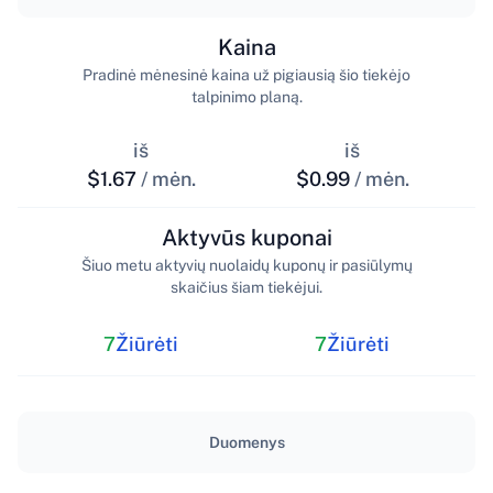
Kaina
Pradinė mėnesinė kaina už pigiausią šio tiekėjo
talpinimo planą.
iš
iš
$1.67
/ mėn.
$0.99
/ mėn.
Aktyvūs kuponai
Šiuo metu aktyvių nuolaidų kuponų ir pasiūlymų
skaičius šiam tiekėjui.
7
Žiūrėti
7
Žiūrėti
Duomenys