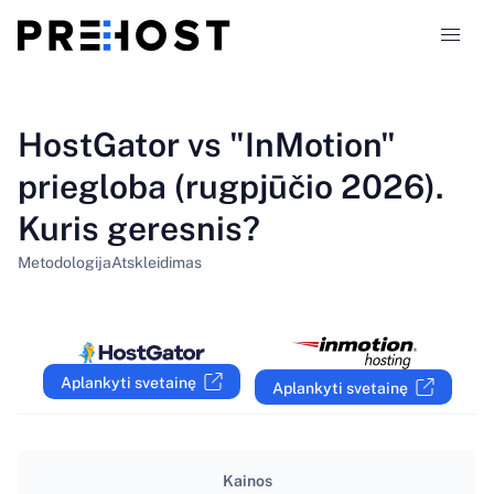
Talpinimo tipai
HostGator vs "InMotion"
priegloba (rugpjūčio 2026).
Palyginimai
Kuris geresnis?
Kuponai
319
Metodologija
Atskleidimas
Tinklaraštis
LT
Aplankyti svetainę
Aplankyti svetainę
Kainos