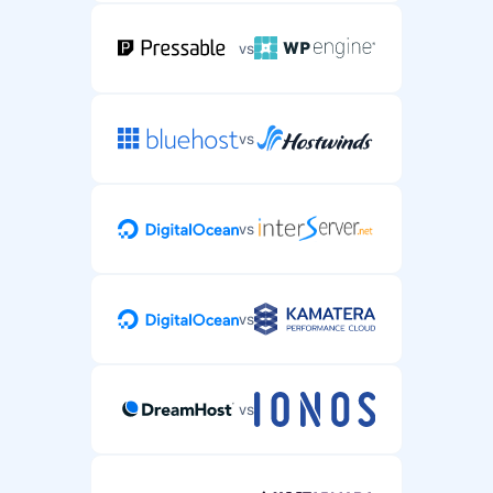
vs
vs
vs
vs
vs