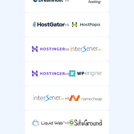
vs
vs
vs
vs
vs