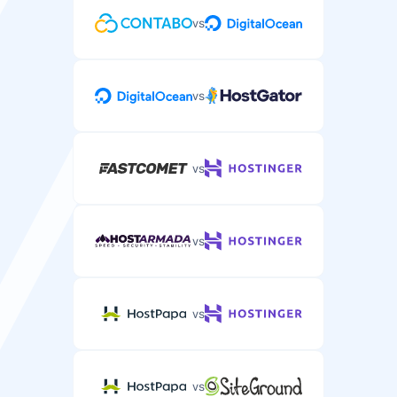
atsarginės kopijos.
vs
kas 24
Pagalba telefonu
valandų
vs
Pagalba telefonu sudėtingiems WordPress talpinimo
klausimams.
DDoS apsauga
Apsauga nuo DDoS atakų jūsų serveryje.
vs
vs
Palaikymas
vs
Pagalba el. paštu / bilietu
Serverio pagalba el. paštu arba bilietų sistema.
vs