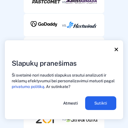
vs
vs
×
vs
Slapukų pranešimas
vs
Ši svetainė nori naudoti slapukus srautui analizuoti ir
reklamų efektyvumui bei personalizavimui matuoti pagal
privatumo politiką
. Ar sutinkate?
vs
Atmesti
Sutikti
vs