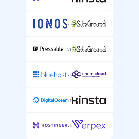
vs
vs
vs
vs
vs