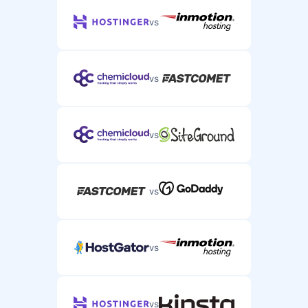
vs
vs
vs
vs
vs
vs