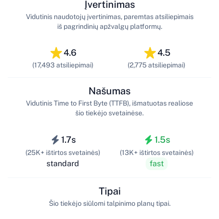
Įvertinimas
Vidutinis naudotojų įvertinimas, paremtas atsiliepimais
iš pagrindinių apžvalgų platformų.
4.6
4.5
(17,493 atsiliepimai)
(2,775 atsiliepimai)
Našumas
Vidutinis Time to First Byte (TTFB), išmatuotas realiose
šio tiekėjo svetainėse.
1.7s
1.5s
(25K+ ištirtos svetainės)
(13K+ ištirtos svetainės)
standard
fast
Tipai
Šio tiekėjo siūlomi talpinimo planų tipai.