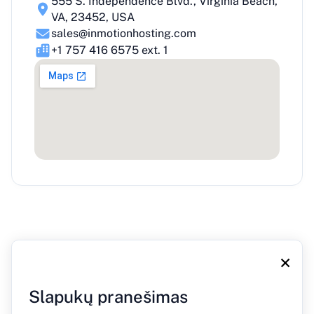
555 S. Independence Blvd., Virginia Beach,
VA, 23452, USA
sales@inmotionhosting.com
+1 757 416 6575 ext. 1
×
Slapukų pranešimas
Apie mus
Tinklaraštis
Paspauskite
Susisiekite su