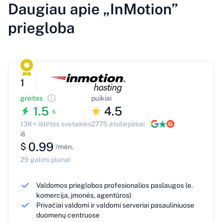
Daugiau apie „InMotion”
priegloba
1
greitas
puikiai
1.5
4.5
s
13K+ ištirtos svetainės
2775 atsiliepimai
iš
0.99
$
/mėn.
29 galimi planai
Valdomos prieglobos profesionalios paslaugos (e.
komercija, įmonės, agentūros)
Privačiai valdomi ir valdomi serveriai pasauliniuose
duomenų centruose