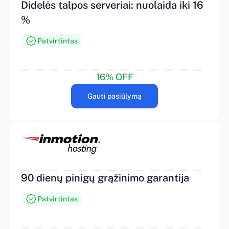
Didelės talpos serveriai: nuolaida iki 16
%
Patvirtintas
16% OFF
Gauti pasiūlymą
90 dienų pinigų grąžinimo garantija
Patvirtintas