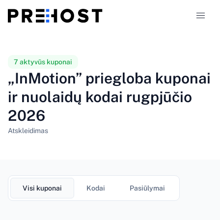
Talpinimo tipai
7 aktyvūs kuponai
„InMotion” priegloba kuponai
Palyginimai
ir nuolaidų kodai rugpjūčio
2026
Kuponai
319
Atskleidimas
Tinklaraštis
LT
Visi kuponai
Kodai
Pasiūlymai