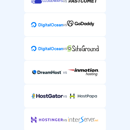
vs
vs
vs
vs
vs
vs