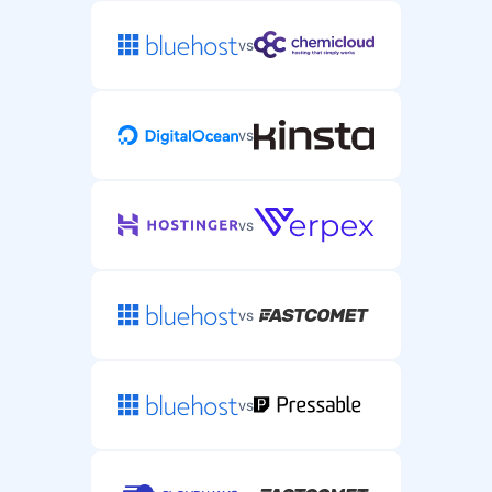
vs
vs
vs
vs
vs