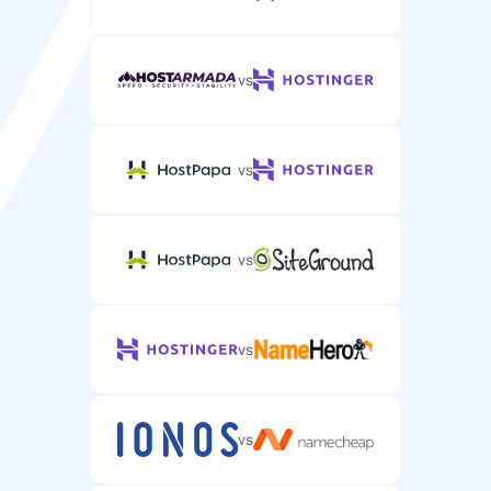
vs
vs
vs
vs
vs