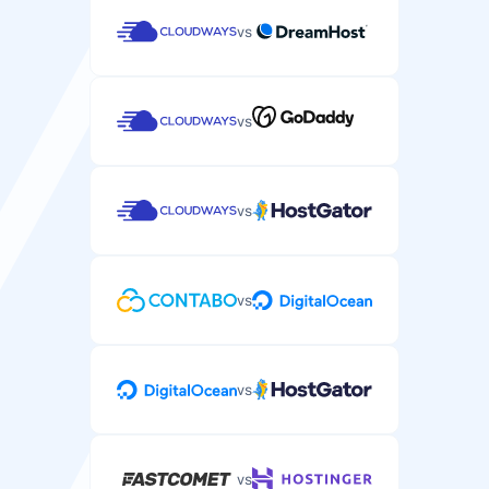
vs
vs
vs
vs
vs
vs