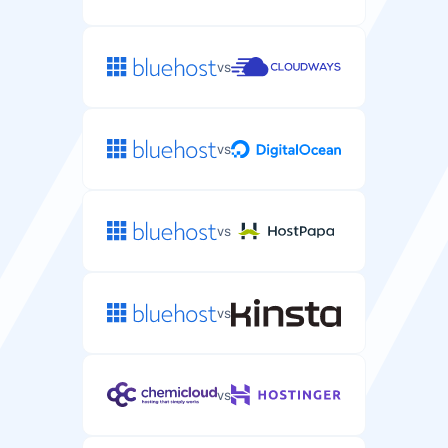
vs
vs
vs
vs
vs