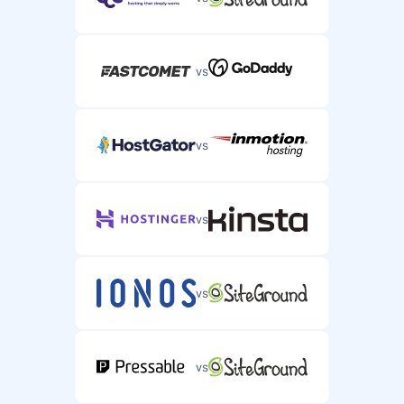
vs
vs
vs
vs
vs