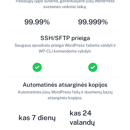
Paslaugų lygio sutartis, garantuojanti jūsų WordPress
svetainės veikimo laiką.
99.99%
99.999%
SSH/SFTP prieiga
Saugaus apvalkalo prieiga WordPress failams valdyti ir
WP-CLI komandoms vykdyti.
Automatinės atsarginės kopijos
Automatinės jūsų WordPress failų ir duomenų bazių
atsarginės kopijos.
kas 24
kas 7 dienų
valandų