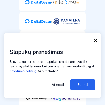
vs
vs
×
vs
Slapukų pranešimas
vs
Ši svetainė nori naudoti slapukus srautui analizuoti ir
reklamų efektyvumui bei personalizavimui matuoti pagal
privatumo politiką
. Ar sutinkate?
vs
Atmesti
Sutikti
vs