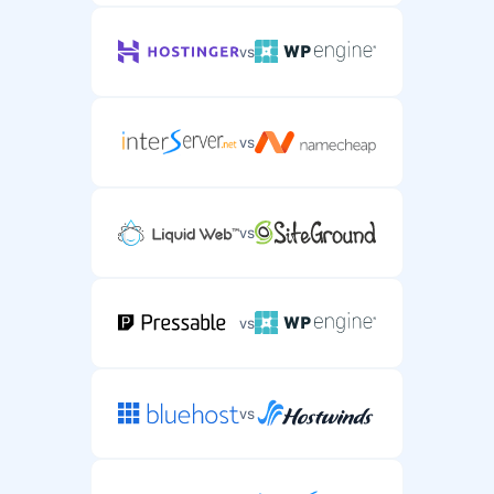
vs
vs
vs
vs
vs