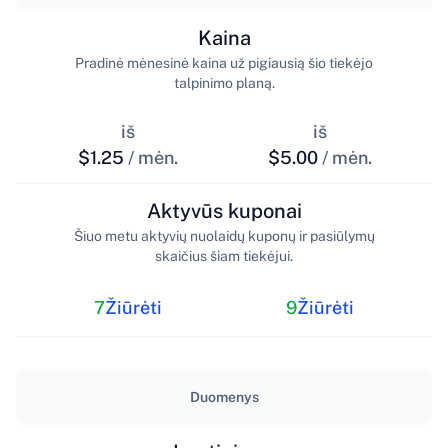
Kaina
Pradinė mėnesinė kaina už pigiausią šio tiekėjo
talpinimo planą.
iš
iš
$1.25
/ mėn.
$5.00
/ mėn.
Aktyvūs kuponai
Šiuo metu aktyvių nuolaidų kuponų ir pasiūlymų
skaičius šiam tiekėjui.
7
Žiūrėti
9
Žiūrėti
Duomenys