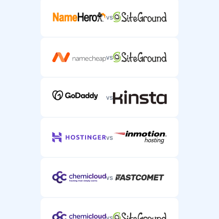
vs
vs
vs
vs
vs
vs