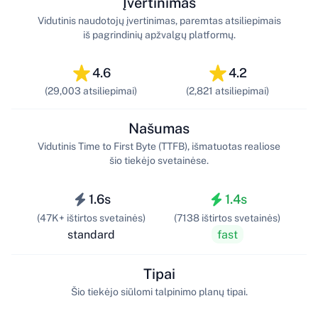
Įvertinimas
Vidutinis naudotojų įvertinimas, paremtas atsiliepimais
iš pagrindinių apžvalgų platformų.
4.6
4.2
(29,003 atsiliepimai)
(2,821 atsiliepimai)
Našumas
Vidutinis Time to First Byte (TTFB), išmatuotas realiose
šio tiekėjo svetainėse.
1.6s
1.4s
(47K+ ištirtos svetainės)
(7138 ištirtos svetainės)
standard
fast
Tipai
Šio tiekėjo siūlomi talpinimo planų tipai.