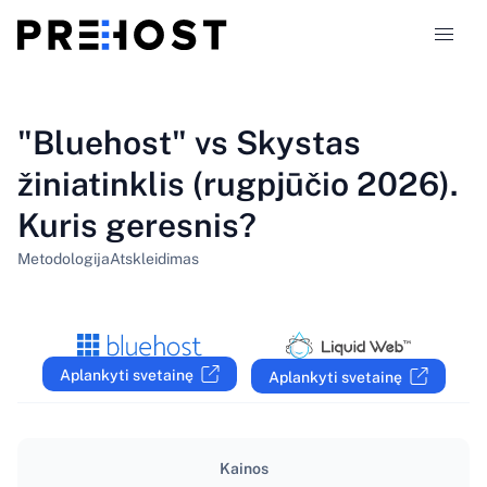
Talpinimo tipai
"Bluehost" vs Skystas
žiniatinklis (rugpjūčio 2026).
Palyginimai
Kuris geresnis?
Kuponai
319
Metodologija
Atskleidimas
Tinklaraštis
LT
Aplankyti svetainę
Aplankyti svetainę
Kainos