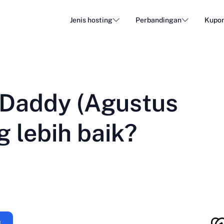
Jenis hosting
Perbandingan
Kupo
Hosting WordPress
Web H
DA - Dansk
Popular
DE - Deutsch
vs
vs
Cloud Hosting
Serve
Trendy
Daddy (Agustus
ET - Eesti
FI - Suomi
Hosting Email
Hostin
Hot
vs
vs
IT - Italiano
JA - 日本語
 lebih baik?
NL - Nederlands
NO - Norsk b
Lihat semua jenis
Lihat semua atau buat baru
RO - Română
RU - Русский
TR - Türkçe
UK - Українсь