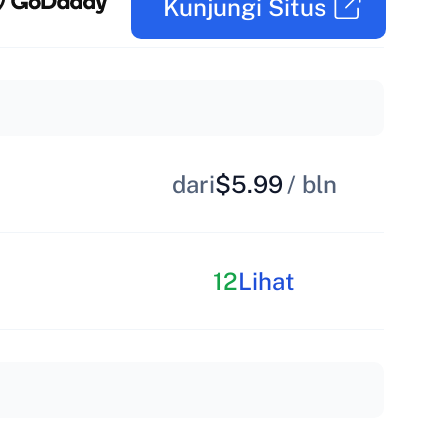
Kunjungi Situs
dari
$5.99
/ bln
12
Lihat