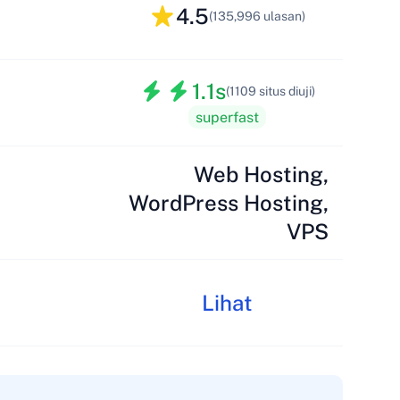
4.5
(135,996 ulasan)
1.1s
(1109 situs diuji)
superfast
Web Hosting,
WordPress Hosting,
VPS
Lihat