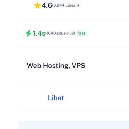
4.6
(3,844 ulasan)
1.4s
fast
(1848 situs diuji)
Web Hosting, VPS
Lihat