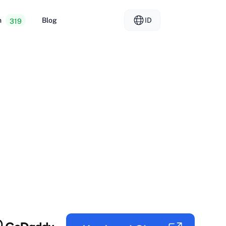
n
Blog
ID
319
osting Murah
EL - Ελληνικά
vs
r Khusus
FR - Français
g Reseller
KO - 한국어
okmål
PL - Polski
SK - Slovenčina
ка
ZH-CN - 简体中文