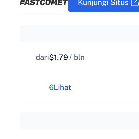
Kunjungi Situs
dari
$1.79
/ bln
6
Lihat