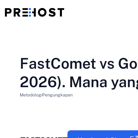
Hosting Bersama
BG - Български
CS - Čeština
vs
VPS
FastComet vs Go
EN - English
ES - Español
VPS murah
HU - Magyar
ID - Indonesia
2026). Mana yang
LT - Lietuvių
LV - Latviešu
Metodologi
Pengungkapan
PT-BR - Português
PT-PT - Português
SL - Slovenščina
SV - Svenska