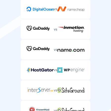
vs
vs
vs
vs
vs
vs