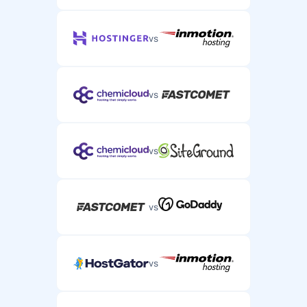
vs
vs
vs
vs
vs