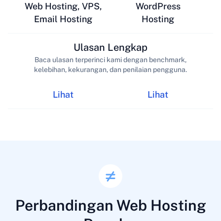
Web Hosting, VPS,
WordPress
Email Hosting
Hosting
Ulasan Lengkap
Baca ulasan terperinci kami dengan benchmark,
kelebihan, kekurangan, dan penilaian pengguna.
Lihat
Lihat
Perbandingan Web Hosting