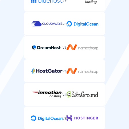
vs
vs
vs
vs
vs
vs