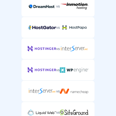
vs
vs
vs
vs
vs
vs