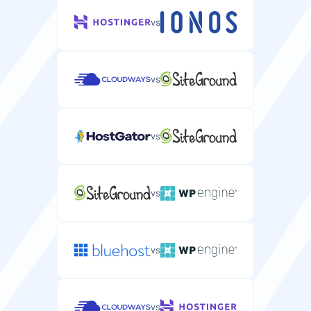
vs
vs
vs
vs
vs
vs