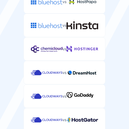
vs
vs
vs
vs
vs
vs