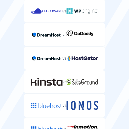
vs
vs
vs
vs
vs