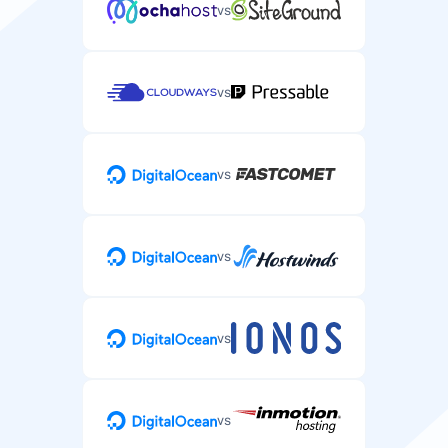
vs
vs
vs
vs
vs
vs