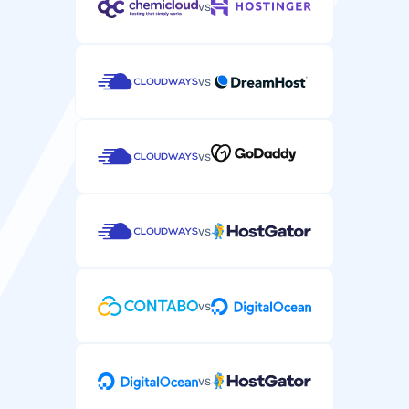
vs
vs
vs
vs
vs
vs