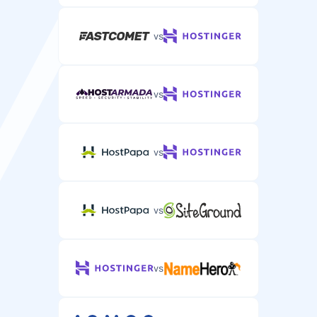
vs
vs
vs
vs
vs