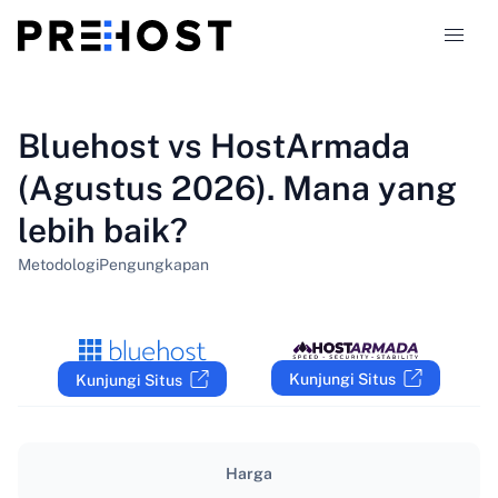
Jenis hosting
Bluehost vs HostArmada
(Agustus 2026). Mana yang
Perbandingan
lebih baik?
Kupon
319
Metodologi
Pengungkapan
Blog
ID
Kunjungi Situs
Kunjungi Situs
Harga