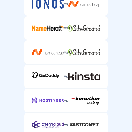
vs
vs
vs
vs
vs
vs