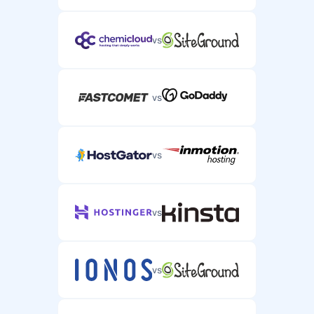
vs
vs
vs
vs
vs