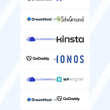
NVMe
NVMe
Kecepatan Jaringan
vs
Kecepatan koneksi jaringan untuk transfer data server
Anda.
10 Gbps
1 Gbps
vs
vs
Keamanan
Jaminan Uptime SLA
vs
Perjanjian Tingkat Layanan yang menjamin uptime
server Anda.
99.9%
vs