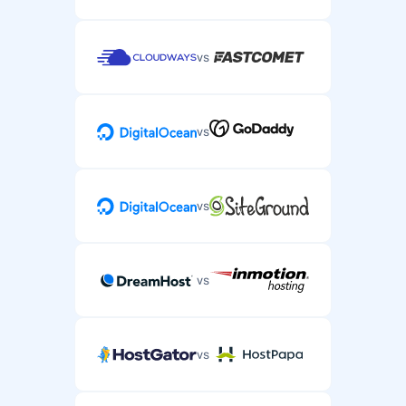
vs
vs
vs
vs
vs