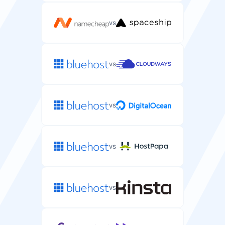
Dukungan Telepon
Dukungan telepon untuk masalah hosting server yang
vs
kompleks.
vs
vs
vs
vs