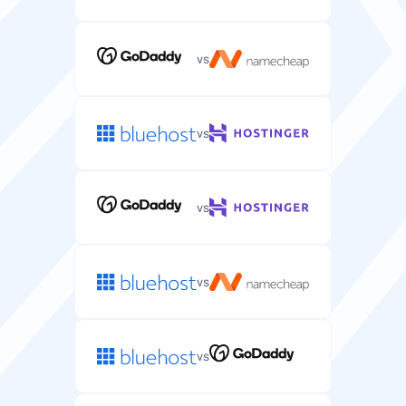
Sistem Operasi
Sistem operasi server (Linux/Windows) untuk
vs
lingkungan hosting Anda.
Linux
Linux
vs
IP Khusus
Alamat IP unik yang ditetapkan untuk server Anda
vs
untuk keamanan dan kontrol yang lebih baik.
vs
Garansi Uang Kembali
Jumlah hari untuk mencoba hosting server dan
mendapatkan pengembalian dana penuh.
vs
7 hari