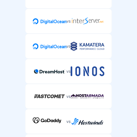
vs
vs
vs
vs
vs