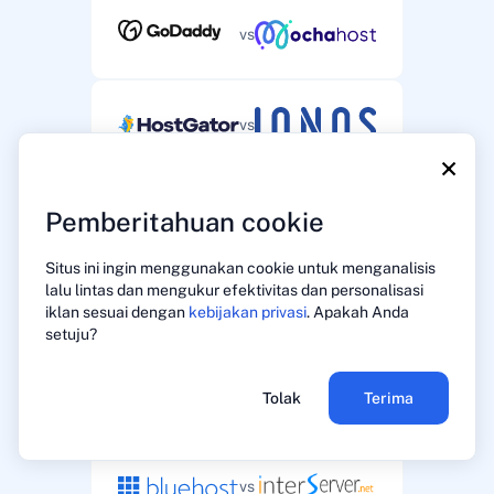
vs
vs
×
Pemberitahuan cookie
vs
Situs ini ingin menggunakan cookie untuk menganalisis
lalu lintas dan mengukur efektivitas dan personalisasi
vs
iklan sesuai dengan
kebijakan privasi
. Apakah Anda
setuju?
vs
Tolak
Terima
vs