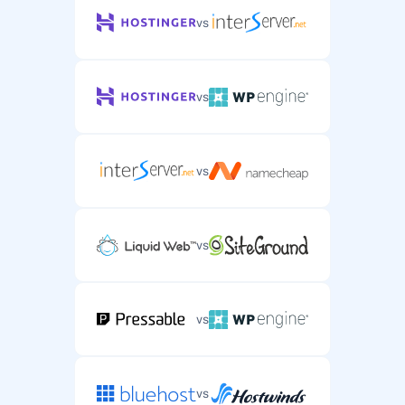
vs
vs
vs
vs
vs
vs