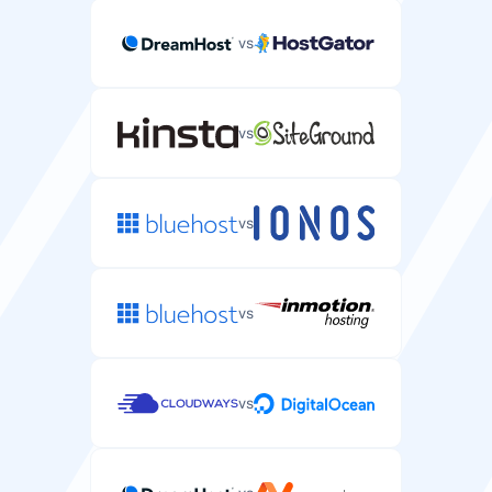
Akses SSH/SFTP
vs
Akses shell aman untuk mengelola file server dan
menjalankan perintah.
vs
Pencadangan Otomatis
vs
Pencadangan otomatis data dan konfigurasi server
Anda.
setiap 7 hari
setiap 24 jam
vs
Perlindungan DDoS
Perlindungan terhadap serangan DDoS pada server
vs
Anda.