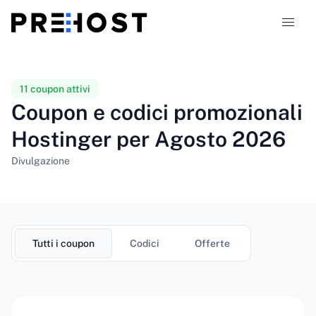
Tipi di hosting
11 coupon attivi
Coupon e codici promozionali
Confronti
Hostinger per Agosto 2026
Coupon
319
Divulgazione
Blog
IT
Tutti i coupon
Codici
Offerte