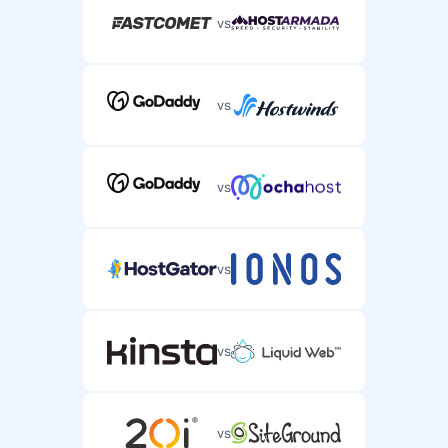
vs
vs
vs
vs
vs
vs