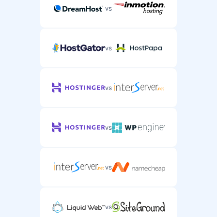
vs
vs
vs
vs
vs
vs