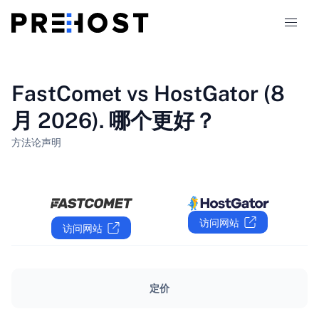
主机类型
FastComet vs HostGator (8
月 2026). 哪个更好？
对比
方法论
声明
优惠券
319
博客
访问网站
访问网站
ZH-CN
定价