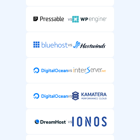
vs
vs
vs
vs
vs