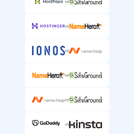
vs
vs
vs
vs
vs
vs