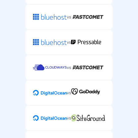
vs
vs
vs
vs
vs