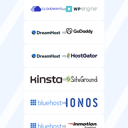
vs
速度
vs
磁盘类型
您服务器性能的存储驱动类型（HDD、SSD、NVMe）。
vs
NVMe
NVMe
HTTP/2支持
vs
支持更快网站加载的现代Web协议。
vs
HTTP/3支持
具有更优性能和可靠性的最新Web协议。
vs