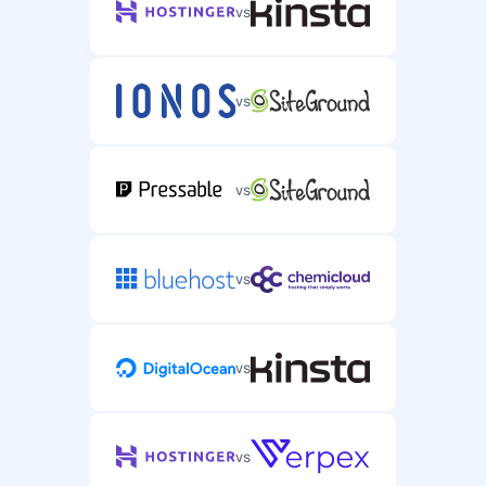
vs
vs
vs
vs
vs
vs