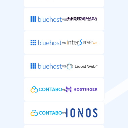
vs
vs
vs
vs
vs