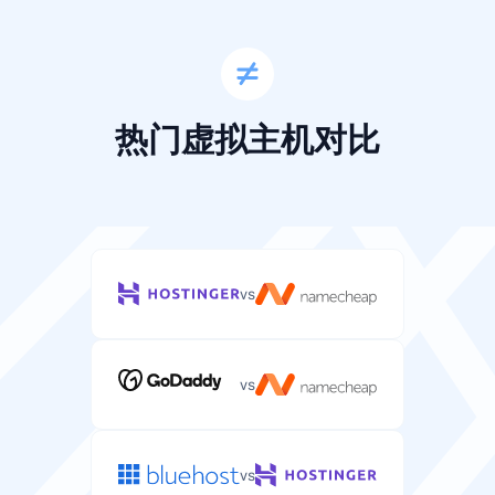
磁盘空间
10-30 GB
25-100 GB
服务器文件、应用程序和数据的存储空间。
带宽
40-1500 GB
10-640 GB
访客访问WordPress网站的每月数据传输限额。
热门虚拟主机对比
带宽
不限
不限
服务器流量的每月数据传输限额。
控制面板
不限
不限
管理WordPress主机账户和文件的网页界面。
vs
操作系统
other
other
您主机环境的服务器操作系统（Linux/Windows）。
网站数量
vs
Linux /
此方案可以托管多少个WordPress网站。
Linux
Windows
1
1
vs
独立IP