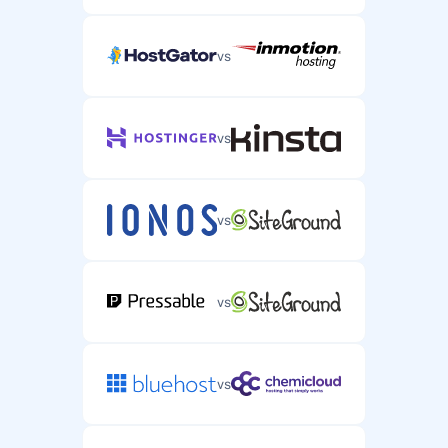
vs
vs
vs
vs
vs