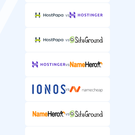
vs
vs
vs
vs
vs