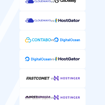
vs
vs
vs
vs
vs
vs