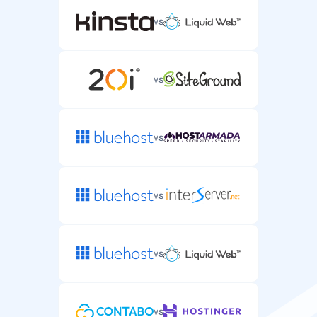
vs
vs
vs
vs
vs
vs