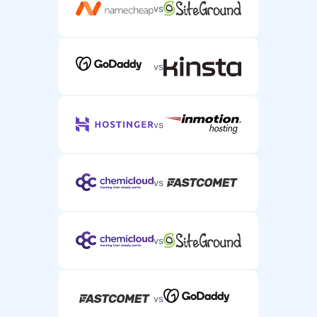
vs
vs
vs
vs
vs
vs