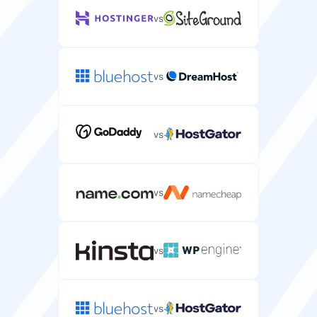
vs
数据库
WordPress安装所需的MySQL数据库数量。
1
1
vs
CPU
分配给您服务器的处理能力和核心数。
邮箱数量
1-32 CPU
1-12 CPU
可以使用WordPress域名创建的邮箱账户。
vs
0
1-10
RAM
分配给您服务器用于运行应用程序的内存。
vs
退款保证
2-128 GB
1-24 GB
您可以试用WordPress主机并获得全额退款的天数。
vs
30 天
30 天
托管服务
具有技术支持和维护的全托管服务器主机。
免费域名
vs