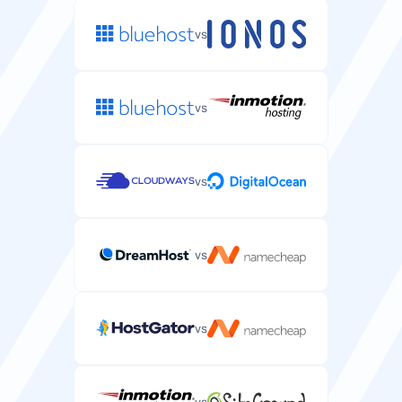
vs
安全
支持
免费SSL证书
邮件/工单支持
vs
保护WordPress网站并显示锁标志的免费SSL证书。
通过邮件或工单系统的服务器专项支持。
vs
SLA正常运行保证
在线客服
保证WordPress网站正常运行时间的服务级别协议。
用于紧急服务器问题的实时聊天支持。
vs
99.9%
多种保障
SSH/SFTP访问
vs
电话支持
管理WordPress文件和运行WP-CLI命令的安全Shell访
用于复杂服务器主机问题的电话支持。
问。
vs