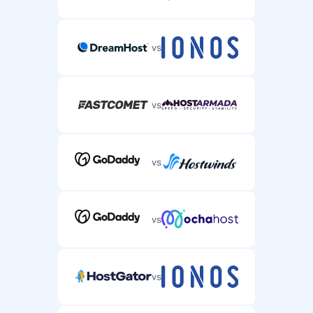
vs
vs
vs
vs
vs