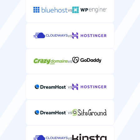
您服务器性能的存储驱动类型（HDD、SSD、NVMe）。
vs
NVMe
NVMe
vs
网络速度
速度
您服务器数据传输的网络连接速度。
磁盘类型
vs
—
1 Gbps
针对WordPress性能优化的存储驱动类型（HDD、SSD、
NVMe）。
NVMe
SSD
vs
安全
HTTP/2支持
SLA正常运行保证
vs
使WordPress网站加载更快的现代Web协议。
保证您服务器正常运行时间的服务级别协议。
99.9%
99.9%
vs