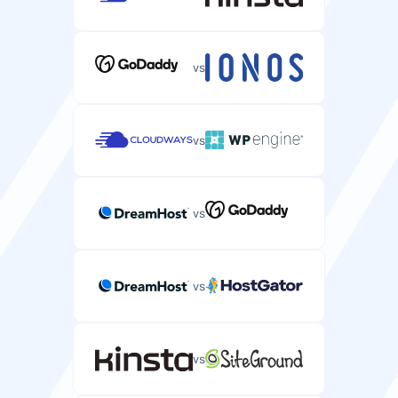
HTTP/3支持
SSH/SFTP访问
为WordPress网站提供更优性能的最新Web协议。
管理服务器文件和运行命令的安全Shell访问。
vs
/
vs
Redis缓存
自动备份
加速WordPress数据库查询的内存缓存系统。
自动备份您的服务器数据和配置。
vs
每 24 小时
CDN包含
DDoS防护
vs
从全球位置提供WordPress网站内容的内容分发网络。
防御服务器上的DDoS攻击。
/
vs