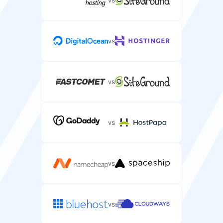
自动备份
vs
自动备份您的WordPress文件和数据库。
每 1-4 天
每 24 小时
vs
DDoS防护
防御可能使WordPress网站下线的DDoS攻击。
vs
/
vs
支持
vs
邮件/工单支持