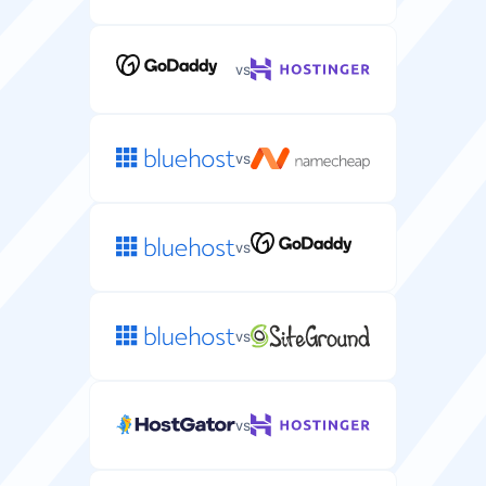
操作系统
分配给您服务器的唯一IP地址，提升安全性和控制。
针对WordPress主机优化的服务器操作系统。
vs
Linux
Linux
退款保证
vs
Web服务器
您可以试用服务器主机并获得全额退款的天数。
针对WordPress性能优化的Web服务器软件。
vs
/
/
免费域名
服务器方案中包含免费域名注册。
vs
独立IP
WordPress网站的独立IP地址，提升安全性和SEO。
vs
免费迁移
从当前提供商免费迁移服务器的服务。