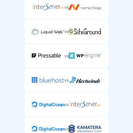
vs
vs
vs
vs
vs
vs