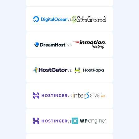
vs
vs
vs
vs
vs