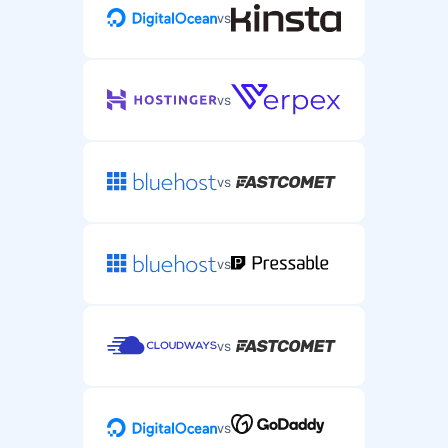
vs
vs
vs
vs
vs
vs