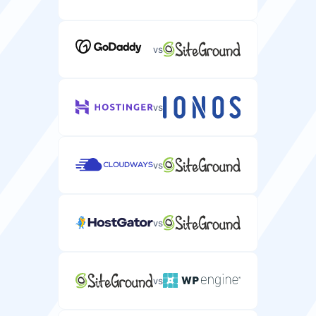
WordPress网站的免费域名注册。
自定义ISO支持
vs
在您服务器上安装自定义操作系统镜像的能力。
免费迁移
从当前主机提供商免费迁移WordPress网站。
vs
VNC访问
vs
用于远程桌面控制您服务器的VNC访问。
托管服务
具有自动更新和维护的全托管WordPress主机。
/
vs
速度
vs
WP-CLI支持
通过SSH管理WordPress网站的命令行界面。
磁盘类型