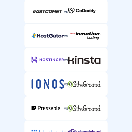
vs
vs
vs
vs
vs