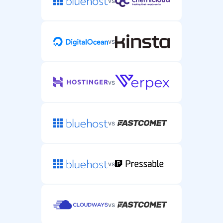
vs
vs
vs
vs
vs
vs