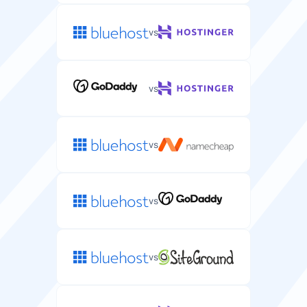
Linux
Linux
独立IP
免费域名
分配给您服务器的唯一IP地址，提升安全性和控制。
操作系统
vs
您邮箱主机的免费域名注册。
Web服务器
您主机环境的服务器操作系统（Linux/Windows）。
针对WordPress性能优化的Web服务器软件。
Linux
Linux
vs
退款保证
免费迁移
Web服务器
您可以试用服务器主机并获得全额退款的天数。
从当前提供商免费迁移邮箱的服务。
您可以在服务器上安装的Web服务器软件。
独立IP
vs
WordPress网站的独立IP地址，提升安全性和SEO。
—
vs
免费域名
网页邮箱
独立IP
服务器方案中包含免费域名注册。
基于网页的邮箱界面，可从任何浏览器访问邮件。
分配给您服务器的唯一IP地址，提升安全性和控制。
数据库
—
vs
WordPress安装所需的MySQL数据库数量。
40 至不限
10 至不限
免费迁移