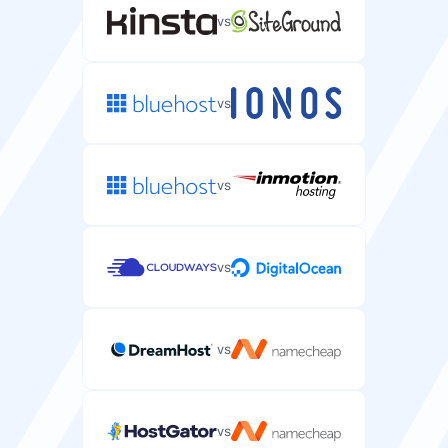
保护WordPress网站并显示锁标志的免费SSL证书。
vs
—
电话支持
支持
用于复杂邮箱主机问题的电话支持。
Redis缓存
vs
邮件/工单支持
SLA正常运行保证
您可以在服务器上安装的内存缓存系统。
通过邮件或工单系统的服务器专项支持。
保证WordPress网站正常运行时间的服务级别协议。
—
vs
99%
99.9%
CDN包含
SSH/SFTP访问
在线客服
vs
服务器方案中包含的内容分发网络服务。
管理WordPress文件和运行WP-CLI命令的安全Shell访
用于紧急服务器问题的实时聊天支持。
问。
—
vs
网络速度
电话支持
自动备份
您服务器数据传输的网络连接速度。
用于复杂服务器主机问题的电话支持。
vs
自动备份您的WordPress文件和数据库。