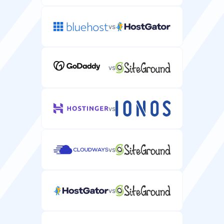
服务器方案中包含免费域名注册。
免费迁移
自动将邮件转发到其他地址的规则。
从当前主机提供商免费迁移WordPress网站。
不限
不限
vs
自定义ISO支持
日历
免费迁移
在您服务器上安装自定义操作系统镜像的能力。
vs
用于安排和管理约会的日历功能。
从当前提供商免费迁移服务器的服务。
托管服务
—
具有自动更新和维护的全托管WordPress主机。
vs
VNC访问
通讯录
CPU
用于远程桌面控制您服务器的VNC访问。
用于存储和整理邮件联系人的管理系统。
分配给您服务器的处理能力和核心数。
WP-CLI支持
vs
—
通过SSH管理WordPress网站的命令行界面。
2-8 CPU
4-32 CPU
vs
RAM
任务
速度
分配给您服务器用于运行应用程序的内存。
用于创建和跟踪待办事项列表的任务管理功能。