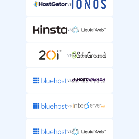
vs
vs
vs
vs
vs
vs