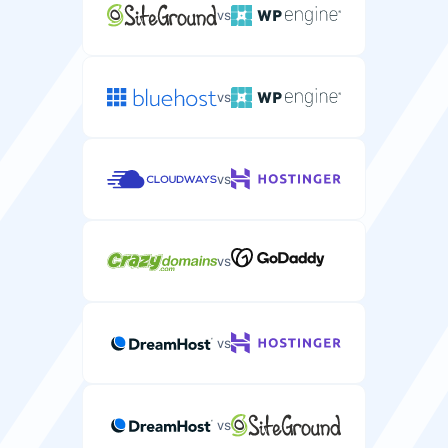
磁盘类型
4-16 GB
4-32 GB
速度
vs
您服务器性能的存储驱动类型（HDD、SSD、NVMe）。
磁盘类型
托管服务
NVMe
SSD / NVMe
针对WordPress性能优化的存储驱动类型（HDD、SSD、
vs
具有技术支持和维护的全托管服务器主机。
NVMe）。
安全
网络速度
SSD
NVMe
您服务器数据传输的网络连接速度。
SLA正常运行保证
vs
保证您邮箱服务正常运行时间的服务级别协议。
自定义ISO支持
100 Mbps
1-10 Gbps
HTTP/2支持
在您服务器上安装自定义操作系统镜像的能力。
使WordPress网站加载更快的现代Web协议。
vs
—
安全
反垃圾邮件保护
保护您收件箱免受垃圾邮件侵扰的高级垃圾邮件过滤。
vs
VNC访问
HTTP/3支持
SLA正常运行保证
用于远程桌面控制您服务器的VNC访问。
—
—
为WordPress网站提供更优性能的最新Web协议。
保证您服务器正常运行时间的服务级别协议。
vs
—
99.9%
99.9%