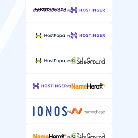
vs
vs
vs
vs
vs
vs