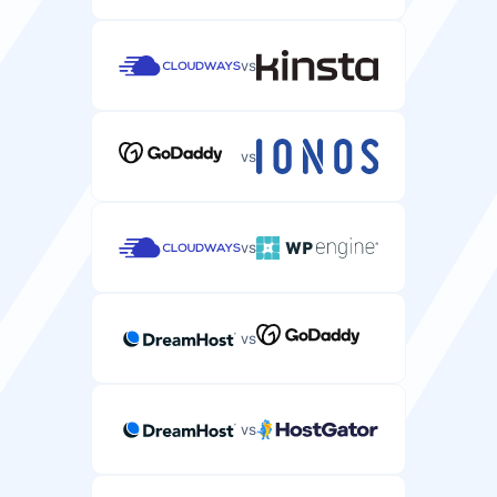
防病毒保护
扫描所有收发邮件附件的病毒检测。
SSH/SFTP访问
Redis缓存
vs
—
—
管理服务器文件和运行命令的安全Shell访问。
加速WordPress数据库查询的内存缓存系统。
速度
磁盘类型
vs
您服务器性能的存储驱动类型（HDD、SSD、NVMe）。
支持
自动备份
CDN包含
NVMe
NVMe
自动备份您的服务器数据和配置。
邮件/工单支持
vs
从全球位置提供WordPress网站内容的内容分发网络。
通过邮件或工单系统的邮箱专项支持。
HTTP/2支持
支持更快网站加载的现代Web协议。
vs
DDoS防护
—
防御服务器上的DDoS攻击。
在线客服
安全
vs
用于紧急邮箱主机问题的实时聊天支持。
HTTP/3支持
—
免费SSL证书
具有更优性能和可靠性的最新Web协议。