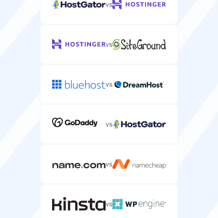
vs
全局邮箱
数据库
从当前提供商免费迁移服务器的服务。
邮箱数量
接收所有发往不存在地址邮件的全局邮箱地址。
您服务器上可以创建的数据库数量（通常不限）。
可以使用WordPress域名创建的邮箱账户。
—
不限
—
vs
不限
100 至不限
CPU
邮箱数量
自动回复
分配给您服务器的处理能力和核心数。
退款保证
vs
您服务器上可以创建的邮箱账户（通常不限）。
您不在或无法回复时的自动邮件回复。
您可以试用WordPress主机并获得全额退款的天数。
多种选项
多种选项
不限
—
30 天
vs
RAM
退款保证
分配给您服务器用于运行应用程序的内存。
邮箱别名
您可以试用服务器主机并获得全额退款的天数。
免费域名
转发到您主邮箱的附加邮箱地址。
32-128 GB
vs
32-256 GB
WordPress网站的免费域名注册。
30 天
不限
不限
托管服务
vs
免费域名
具有技术支持和维护的全托管服务器主机。
转发规则