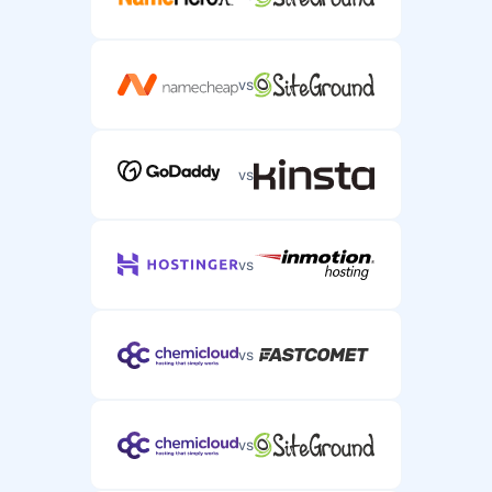
vs
vs
vs
vs
vs