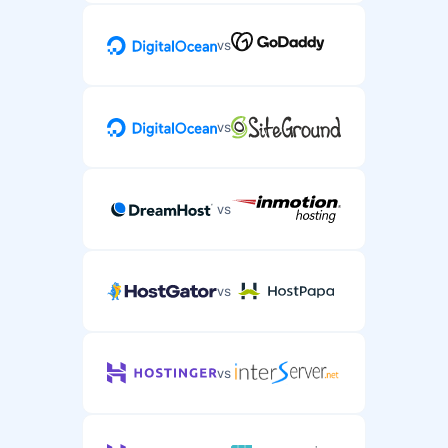
vs
vs
vs
vs
vs