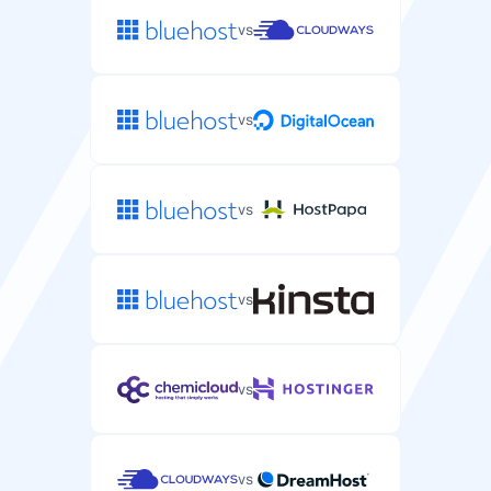
管理服务器文件和运行命令的安全Shell访问。
在线客服
vs
用于紧急WordPress问题的实时聊天支持。
vs
自动备份
自动备份您的服务器数据和配置。
电话支持
用于复杂WordPress主机问题的电话支持。
vs
每 24 小时
DDoS防护
vs
防御服务器上的DDoS攻击。
vs
vs
支持