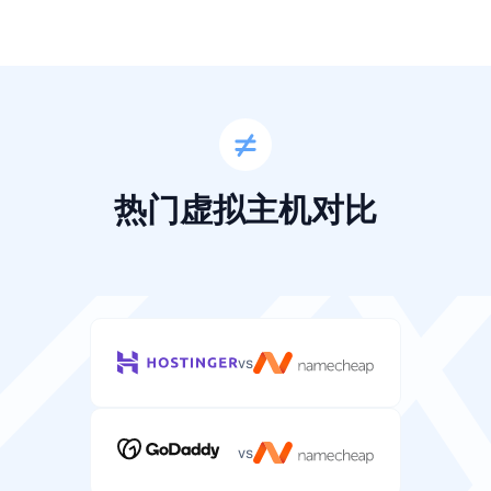
100-450 GB
100-500 GB
磁盘空间
访客访问WordPress网站的每月数据传输限额。
基本
服务器文件、应用程序和数据的存储空间。
不限
不限
带宽
1000-3000
1000-3840
磁盘空间
服务器流量的每月数据传输限额。
邮件消息、附件和邮件数据的存储空间。
GB
GB
控制面板
8000 GB 至不
管理WordPress主机账户和文件的网页界面。
不限
10-50 GB
1 GB
限
带宽
热门虚拟主机对比
服务器流量的每月数据传输限额。
邮箱数量
控制面板
可以使用您域名创建的邮箱账户数量。
不限
40000 GB
管理服务器和应用程序的可选网页界面。
网站数量
此方案可以托管多少个WordPress网站。
1
1
操作系统
您主机环境的服务器操作系统（Linux/Windows）。
20-100
1 至不限
vs
退款保证
网站数量
您可以试用邮箱主机并获得全额退款的天数。
Linux /
操作系统
Linux
您服务器可以托管的网站数量（大多数方案不限）。
Windows
vs
针对WordPress主机优化的服务器操作系统。
不限
—