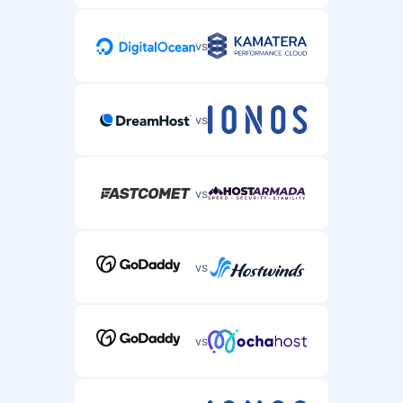
vs
vs
vs
vs
vs