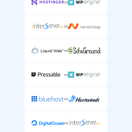
vs
vs
vs
vs
vs
vs