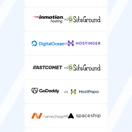
100 Mbps
—
每 24 小时
每 24 小时
vs
DDoS防护
安全
防御可能使WordPress网站下线的DDoS攻击。
vs
免费SSL证书
保护您服务器应用程序的免费SSL证书。
vs
支持
SLA正常运行保证
vs
邮件/工单支持
保证您服务器正常运行时间的服务级别协议。
通过邮件或工单系统的WordPress专项支持。
99.9%
99.9%
vs
SSH/SFTP访问