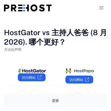
主机类型
HostGator vs 主持人爸爸 (8 月
2026). 哪个更好？
对比
方法论
声明
优惠券
319
博客
访问网站
访问网站
ZH-CN
定价