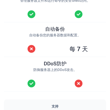
管理服务器文件和运行命令的安全Shell访问。
自动备份
自动备份您的服务器数据和配置。
每 7 天
DDoS防护
防御服务器上的DDoS攻击。
支持