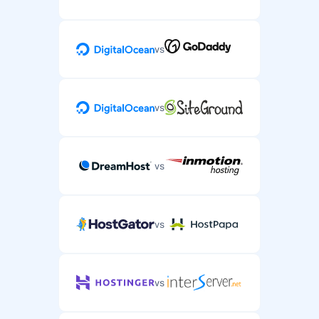
vs
vs
vs
vs
vs