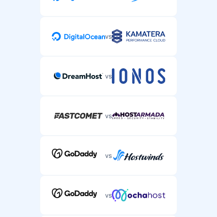
vs
vs
vs
vs
vs