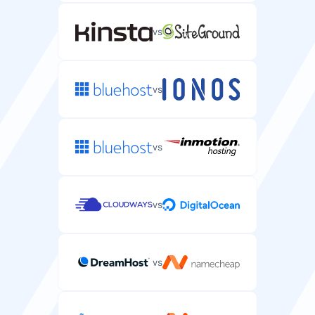
vs
vs
vs
vs
vs