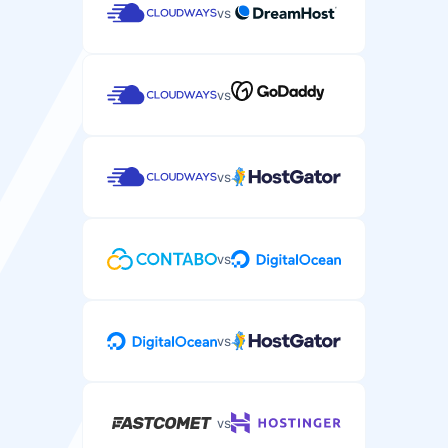
vs
vs
vs
vs
vs
vs