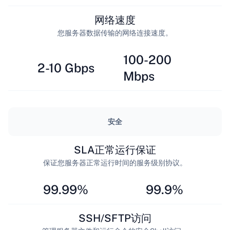
网络速度
您服务器数据传输的网络连接速度。
100-200
2-10 Gbps
Mbps
安全
SLA正常运行保证
保证您服务器正常运行时间的服务级别协议。
99.99%
99.9%
SSH/SFTP访问