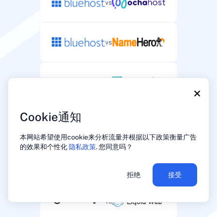
vs
vs
vs
×
Cookie通知
vs
本网站希望使用cookie来分析流量并根据以下政策衡量广告
的效果和个性化
隐私政策
. 您同意吗？
vs
拒绝
接受
vs