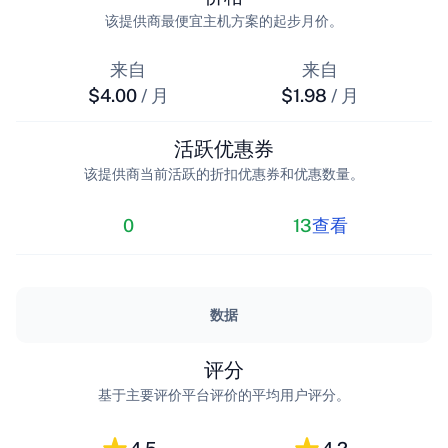
该提供商最便宜主机方案的起步月价。
来自
来自
$4.00
/ 月
$1.98
/ 月
活跃优惠券
该提供商当前活跃的折扣优惠券和优惠数量。
0
13
查看
数据
评分
基于主要评价平台评价的平均用户评分。