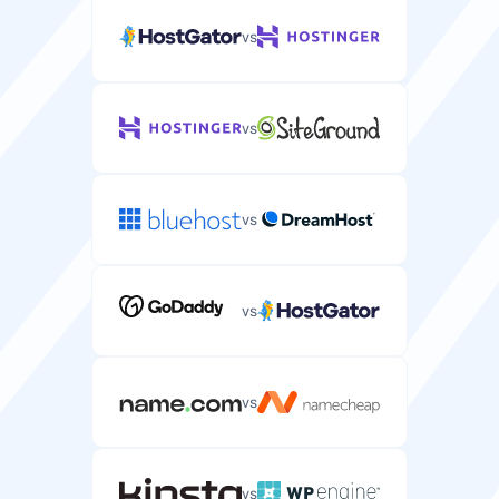
vs
vs
vs
vs
vs
vs