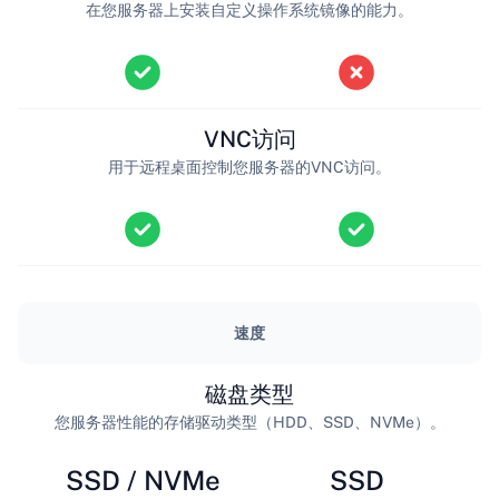
在您服务器上安装自定义操作系统镜像的能力。
VNC访问
用于远程桌面控制您服务器的VNC访问。
速度
磁盘类型
您服务器性能的存储驱动类型（HDD、SSD、NVMe）。
SSD / NVMe
SSD