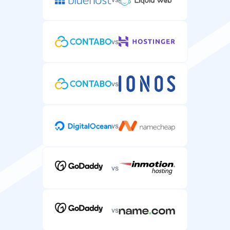
vs
vs
vs
vs
vs