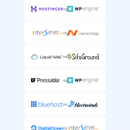
vs
vs
vs
vs
vs
vs