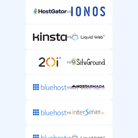
vs
vs
vs
vs
vs
vs