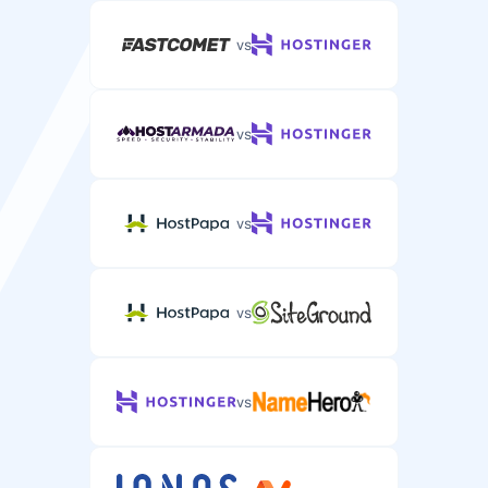
vs
vs
vs
vs
vs