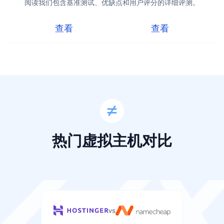
阅读我们包含基准测试、优缺点和用户评分的详细评测。
查看
查看
热门虚拟主机对比
vs