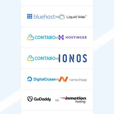
vs
vs
vs
vs
vs