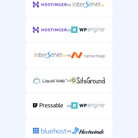
vs
vs
vs
vs
vs
vs