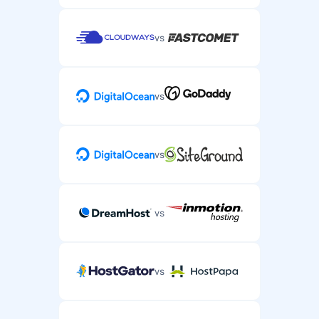
vs
vs
vs
vs
vs