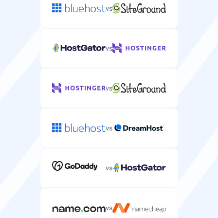
vs
vs
vs
vs
vs
vs