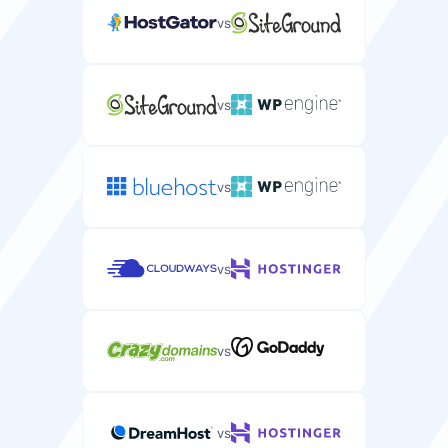
vs
vs
vs
vs
vs
vs