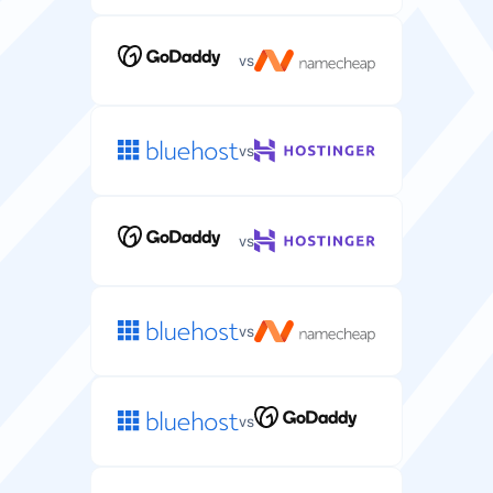
vs
vs
vs
vs
vs