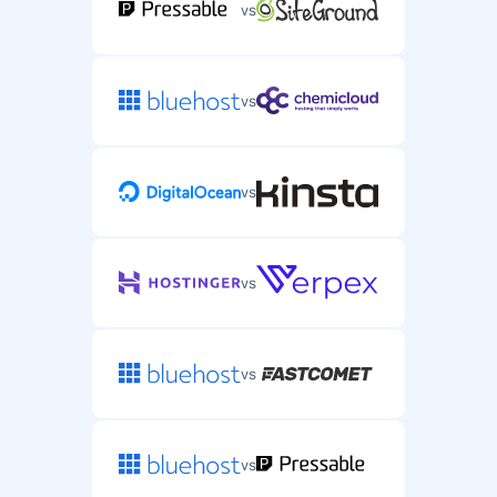
vs
vs
vs
vs
vs
vs