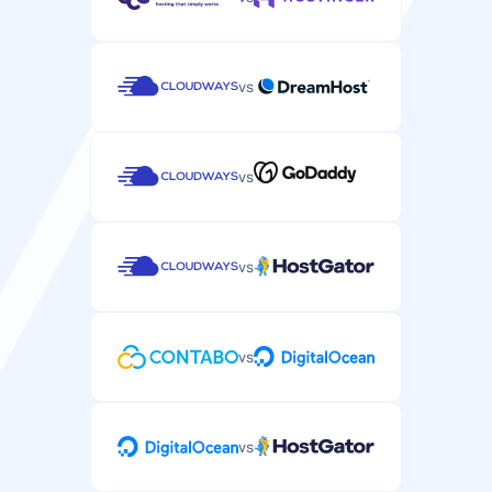
vs
vs
vs
vs
vs