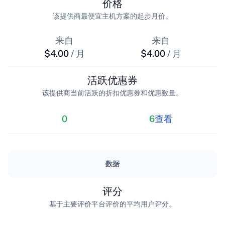
价格
该提供商最便宜主机方案的起步月价。
来自
来自
$4.00
/ 月
$4.00
/ 月
活跃优惠券
该提供商当前活跃的折扣优惠券和优惠数量。
0
6
查看
数据
评分
基于主要评价平台评价的平均用户评分。