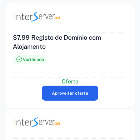
$7.99 Registo de Domínio com
Alojamento
Verificado
Oferta
Aproveitar oferta