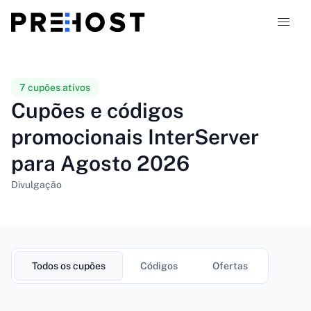
Tipos de alojamento
7 cupões ativos
Cupões e códigos
Comparações
promocionais InterServer
para Agosto 2026
Cupões
319
Divulgação
Blog
PT-PT
Todos os cupões
Códigos
Ofertas