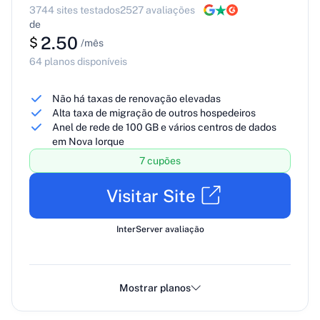
3744 sites testados
2527 avaliações
de
2.50
$
/mês
64 planos disponíveis
Não há taxas de renovação elevadas
Alta taxa de migração de outros hospedeiros
Anel de rede de 100 GB e vários centros de dados
em Nova Iorque
7 cupões
Visitar Site
InterServer avaliação
Mostrar planos