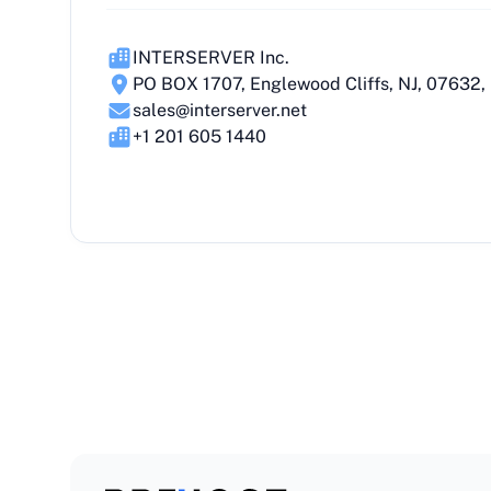
INTERSERVER Inc.
PO BOX 1707, Englewood Cliffs, NJ, 07632
sales@interserver.net
+1 201 605 1440