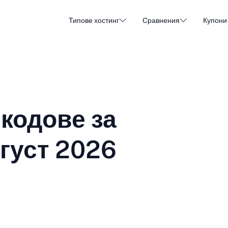
Типове хостинг
Сравнения
Купони
Хостинг на WordPress
Евтин 
DA - Dansk
Popular
DE - Deutsch
vs
vs
Хостинг в облак
Специ
Trendy
ET - Eesti
FI - Suomi
кодове за
Хостинг на имейли
Хостин
Hot
vs
vs
IT - Italiano
JA - 日本語
вгуст 2026
NL - Nederlands
NO - Norsk b
Виж всички типове
Виж всички или създай ново
RO - Română
RU - Русский
TR - Türkçe
UK - Українсь