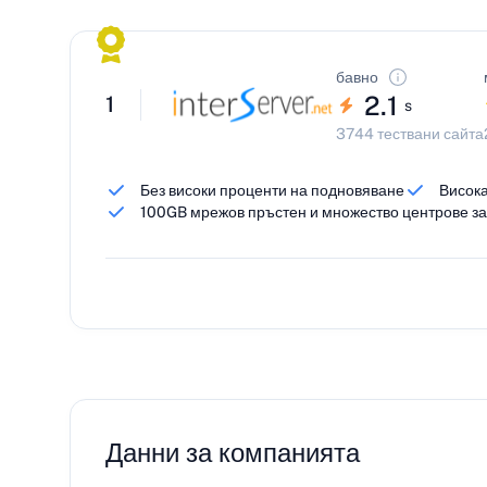
бавно
2.1
1
s
3744 тествани сайта
Без високи проценти на подновяване
Висока
100GB мрежов пръстен и множество центрове за
Данни за компанията