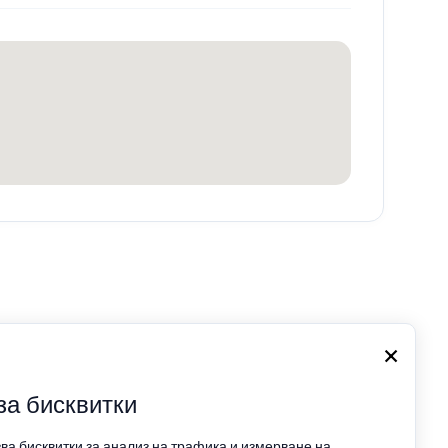
×
за бисквитки
зва бисквитки за анализ на трафика и измерване на