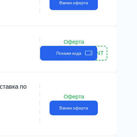
Вземи оферта
Оферта
DEVELOPER1CENT
Покажи кода
ставка по
Оферта
Вземи оферта