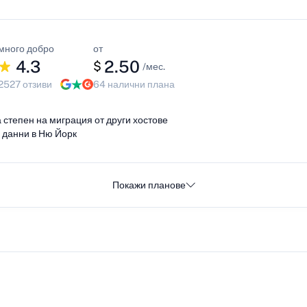
много добро
от
4.3
2.50
$
/мес.
2527 отзиви
64 налични плана
 степен на миграция от други хостове
 данни в Ню Йорк
Покажи планове