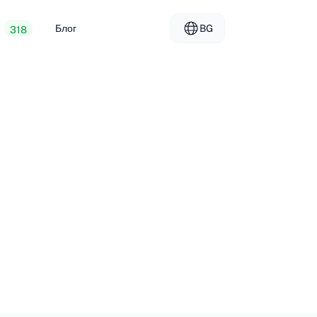
Блог
BG
318
уеб хостинг
EL - Ελληνικά
vs
ализирани сървъри
FR - Français
г за дистрибутори
KO - 한국어
okmål
PL - Polski
SK - Slovenčina
ка
ZH-CN - 简体中文