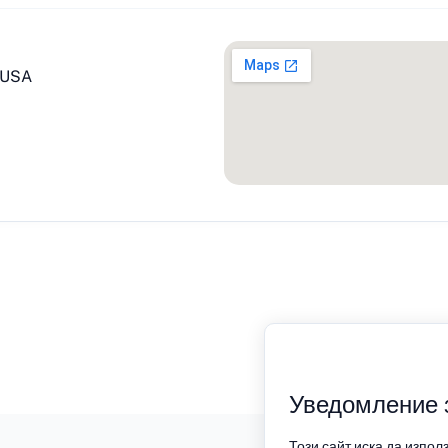
, USA
Уведомление 
Този сайт иска да изпол