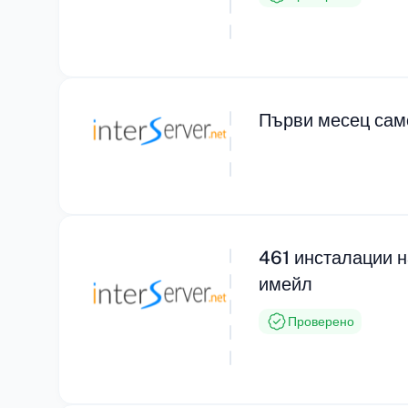
Първи месец само
461 инсталации н
имейл
Проверено