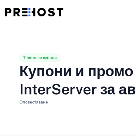
Споделен хостинг
BG - Български
CS - Čeština
vs
VPS
EN - English
ES - Español
7 активни купони
Купони и промо 
Евтини VPS
HU - Magyar
ID - Indonesia
InterServer за а
LT - Lietuvių
LV - Latviešu
Оповестяване
PT-BR - Português
PT-PT - Português
SL - Slovenščina
SV - Svenska