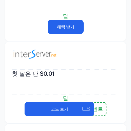
딜
혜택 받기
첫 달은 단 $0.01
딜
개발자1센트
코드 보기