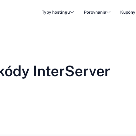
Typy hostingu
Porovnania
Kupóny
Hosting WordPress
Lacný
DA - Dansk
Popular
DE - Deutsch
vs
vs
Cloud hosting
Špecia
Trendy
ET - Eesti
FI - Suomi
kódy InterServer
Hosting e-mailov
Resell
Hot
vs
vs
IT - Italiano
JA - 日本語
NL - Nederlands
NO - Norsk b
Zobraziť všetky typy
Zobraziť všetko alebo vytvoriť nové
RO - Română
RU - Русский
TR - Türkçe
UK - Українсь