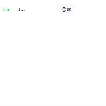
Blog
SK
319
 webhosting
EL - Ελληνικά
vs
lizované servery
FR - Français
er Hosting
KO - 한국어
okmål
PL - Polski
SK - Slovenčina
ка
ZH-CN - 简体中文