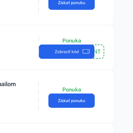
Získať ponuku
Ponuka
DEVELOPER1CENT
Zobraziť kód
mailom
Ponuka
Získať ponuku