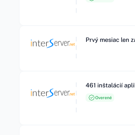
Prvý mesiac len z
461 inštalácií ap
Overené