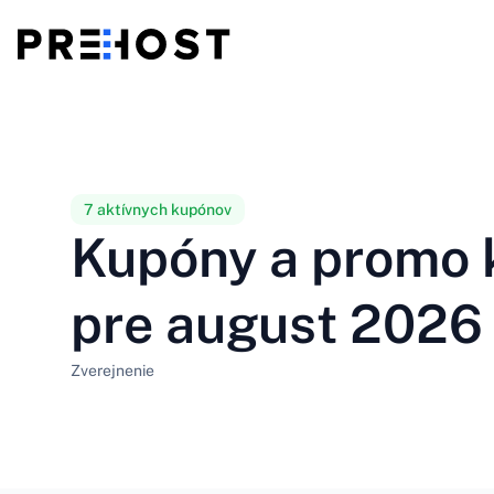
Zdieľaný hosting
BG - Български
CS - Čeština
vs
VPS
EN - English
ES - Español
7 aktívnych kupónov
Kupóny a promo 
Lacné VPS
HU - Magyar
ID - Indonesia
pre august 2026
LT - Lietuvių
LV - Latviešu
Zverejnenie
PT-BR - Português
PT-PT - Português
SL - Slovenščina
SV - Svenska