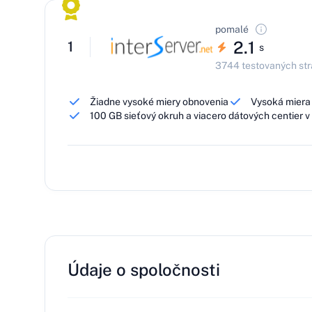
pomalé
2.1
1
s
3744 testovaných st
Žiadne vysoké miery obnovenia
Vysoká miera 
100 GB sieťový okruh a viacero dátových centier 
Údaje o spoločnosti