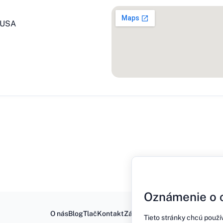
, USA
Oznámenie o 
O nás
Blog
Tlač
Kontakt
Zásady ochrany osobných úda
Tieto stránky chcú použí