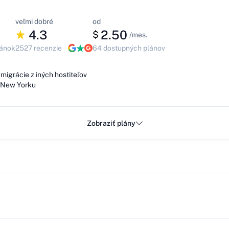
veľmi dobré
od
4.3
2.50
$
/mes.
ránok
2527 recenzie
64 dostupných plánov
migrácie z iných hostiteľov
v New Yorku
Zobraziť plány