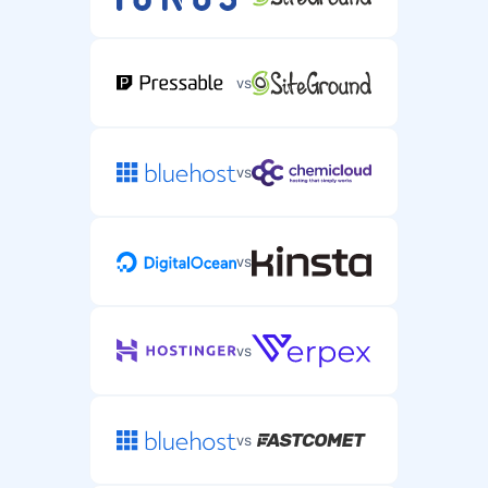
vs
vs
vs
vs
vs