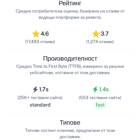
Рейтинг
Средна потребителска оценка, базирана на отзиви от
водещи платформи за ревюта.
4.6
3.7
(17,493 отзиви)
(1,274 отзиви)
Производителност
Средно Time to First Byte (TTFB), измерено за реални
уебсайтове, хоствани от този доставчик.
1.7s
1.4s
(25K+ тествани сайта)
(553 тествани сайта)
standard
fast
Типове
Типове хостинг планове, предлагани от този
доставчик.