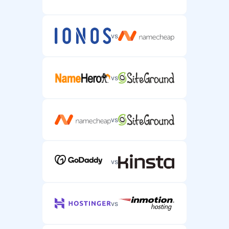
vs
Поддръжка чрез чат
Поддръжка чрез чат в реално време за спешни
сървърни проблеми.
vs
vs
Телефонна поддръжка
Телефонна поддръжка за сложни сървърни хостинг
проблеми.
vs
vs