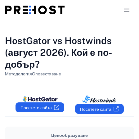
Типове хостинг
HostGator vs Hostwinds
(август 2026). Кой е по-
Сравнения
добър?
Купони
318
Методология
Оповестяване
Блог
BG
Посетете сайта
Посетете сайта
Ценообразуване