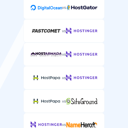
Автоматични резервни копия на данните и
vs
конфигурациите на сървъра ви.
всеки 24 часа
vs
DDoS защита
Защита срещу DDoS атаки на сървъра ви.
vs
vs
Поддръжка
vs
Поддръжка по имейл/тикет
Специализирана сървърна поддръжка по имейл или
тикет система.
vs