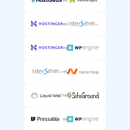
vs
vs
vs
vs
vs
vs