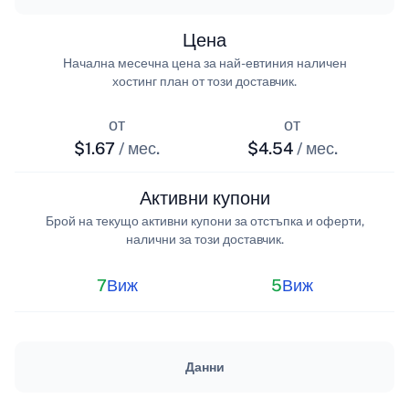
Цена
Начална месечна цена за най-евтиния наличен
хостинг план от този доставчик.
от
от
$1.67
/ мес.
$4.54
/ мес.
Активни купони
Брой на текущо активни купони за отстъпка и оферти,
налични за този доставчик.
7
Виж
5
Виж
Данни