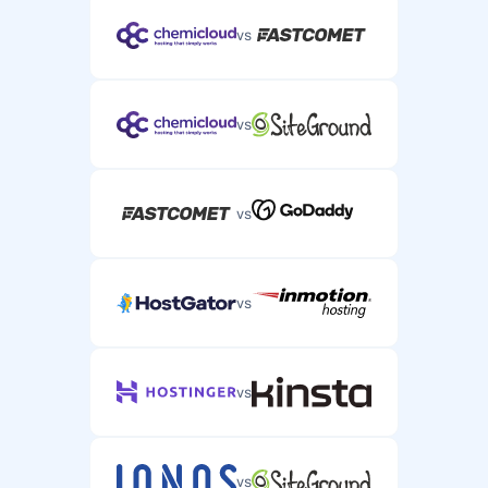
vs
vs
vs
vs
vs
vs