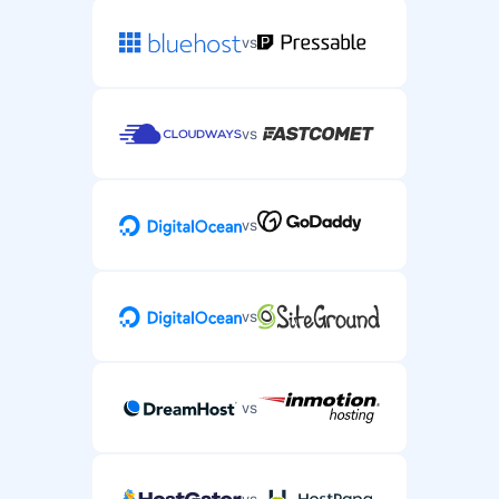
vs
vs
vs
vs
vs