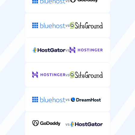
vs
Windows
Дни, през които можете да пробвате сървърния
хостинг и да получите пълно възстановяване.
Уеб сървър
vs
Софтуер за уеб сървър, който можете да инсталирате
на сървъра си.
Безплатен домейн
vs
Безплатна регистрация на домейн, включена в
сървърния план.
Специализиран IP
vs
Уникален IP адрес, присвоен на сървъра ви за по-
добра сигурност и контрол.
Безплатна миграция
vs
Безплатна услуга за миграция на сървър от текущия
ви доставчик.
Бази данни
vs
Брой бази данни, които можете да създадете на
сървъра си (обикновено неограничен).