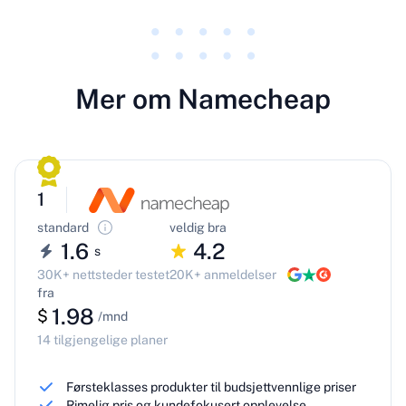
Mer om Namecheap
1
standard
veldig bra
1.6
4.2
s
30K+ nettsteder testet
20K+ anmeldelser
fra
1.98
$
/mnd
14 tilgjengelige planer
Førsteklasses produkter til budsjettvennlige priser
Rimelig pris og kundefokusert opplevelse