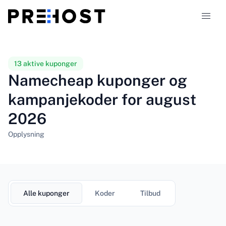
Webhotelltyper
13 aktive kuponger
Namecheap kuponger og
Sammenligninger
kampanjekoder for august
2026
Kuponger
319
Opplysning
Blogg
NO
Alle kuponger
Koder
Tilbud