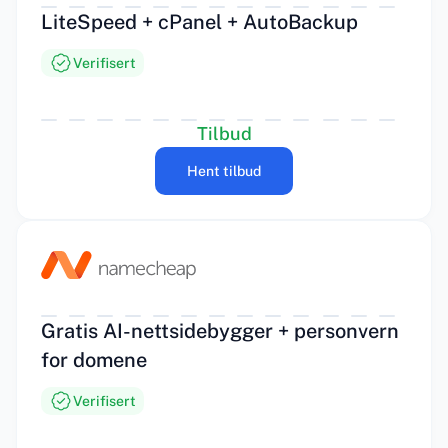
LiteSpeed + cPanel + AutoBackup
Verifisert
Tilbud
Hent tilbud
Gratis AI-nettsidebygger + personvern
for domene
Verifisert