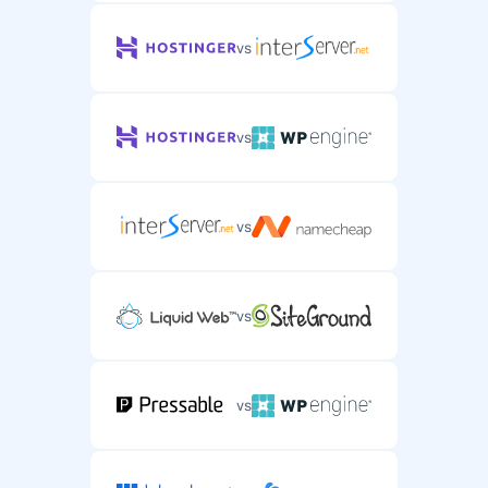
vs
vs
vs
vs
vs