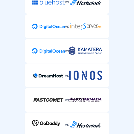
vs
vs
vs
vs
vs
vs