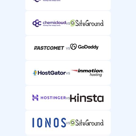
vs
vs
vs
vs
vs