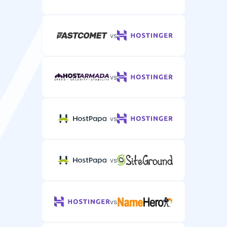
Telefonstøtte for komplekse WordPress-
webhotellproblemer.
vs
vs
vs
vs
vs