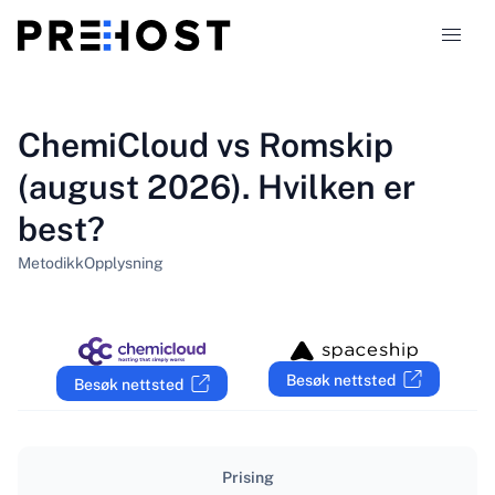
Webhotelltyper
ChemiCloud vs Romskip
(august 2026). Hvilken er
Sammenligninger
best?
Kuponger
319
Metodikk
Opplysning
Blogg
NO
Besøk nettsted
Besøk nettsted
Prising