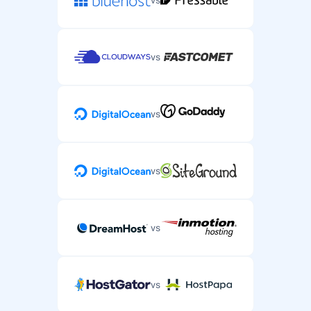
vs
vs
vs
vs
vs
vs