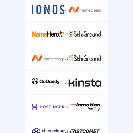
vs
vs
vs
vs
vs
vs