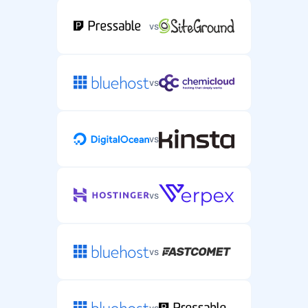
vs
vs
vs
vs
vs