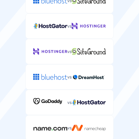
vs
vs
vs
vs
vs
vs