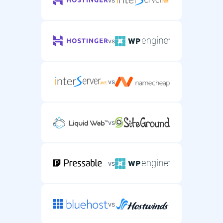
vs
vs
vs
vs
vs
vs