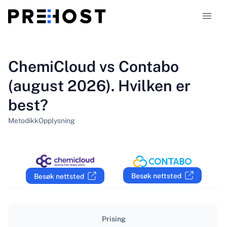
Webhotelltyper
ChemiCloud vs Contabo
(august 2026). Hvilken er
Sammenligninger
best?
Kuponger
319
Metodikk
Opplysning
Blogg
NO
Besøk nettsted
Besøk nettsted
Prising