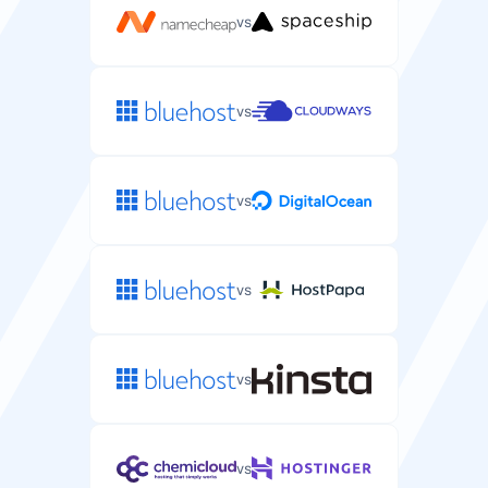
vs
vs
vs
vs
vs
vs