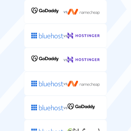
vs
vs
vs
vs
vs