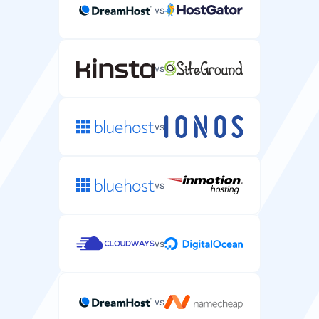
vs
vs
vs
vs
vs
vs