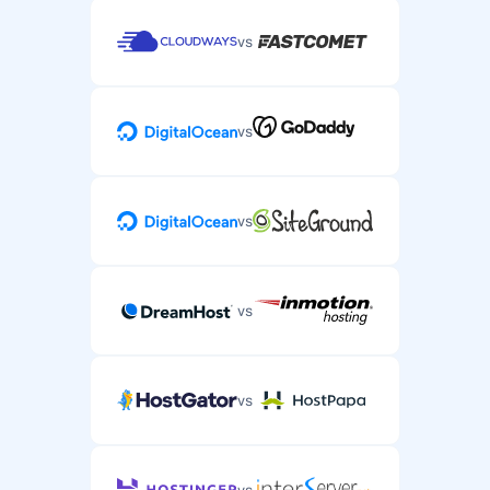
vs
vs
vs
vs
vs