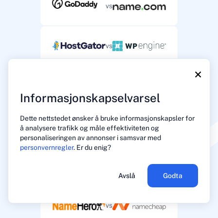
vs
vs
×
vs
Informasjonskapselvarsel
Dette nettstedet ønsker å bruke informasjonskapsler for
vs
å analysere trafikk og måle effektiviteten og
personaliseringen av annonser i samsvar med
personvernregler
. Er du enig?
vs
Avslå
Godta
vs