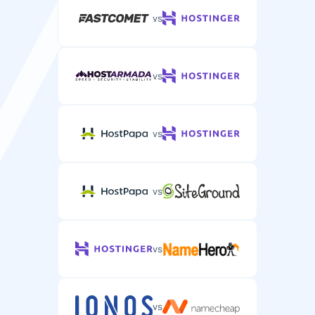
vs
vs
vs
vs
vs
vs