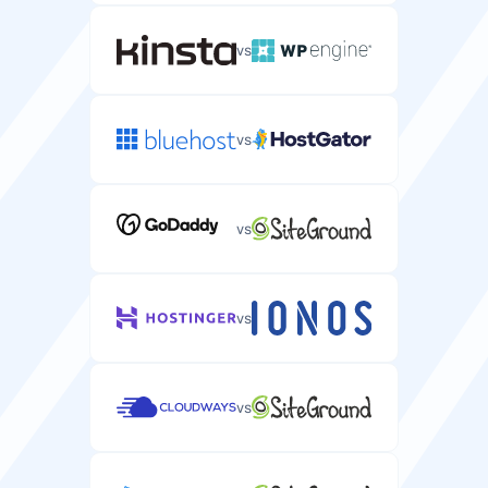
vs
vs
vs
vs
vs