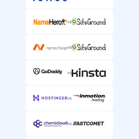
vs
vs
vs
vs
vs