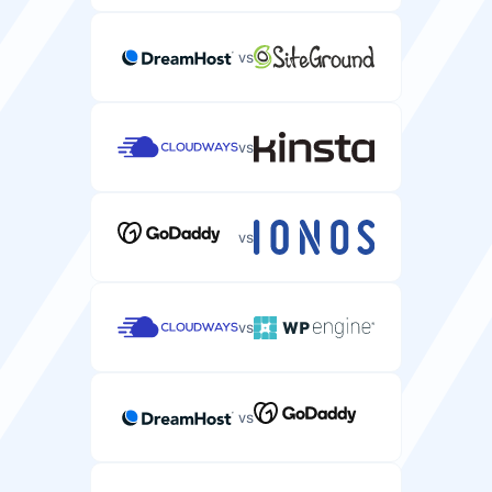
vs
vs
vs
vs
vs