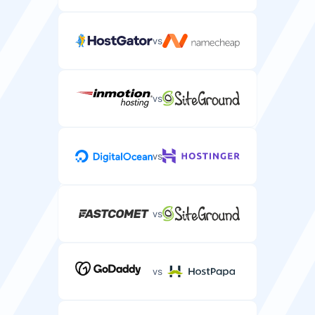
vs
vs
vs
vs
vs