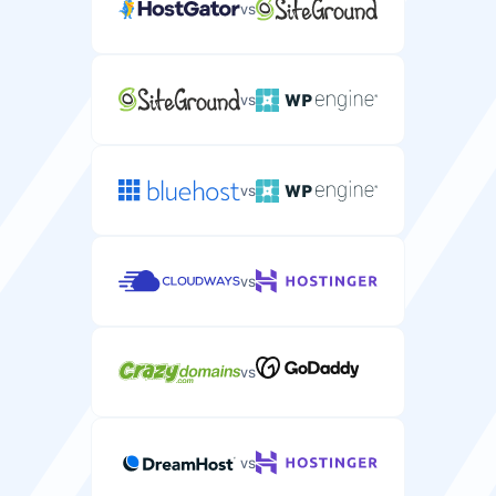
vs
vs
vs
vs
vs
vs