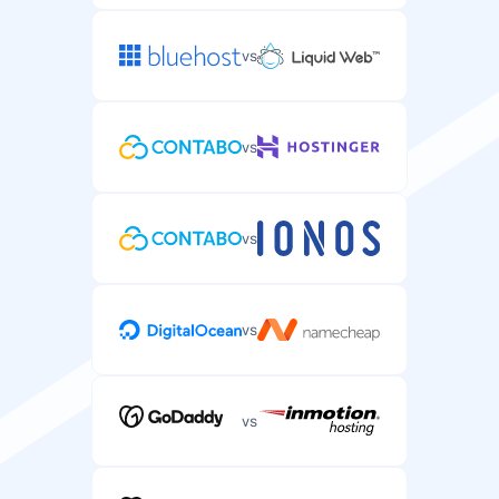
vs
vs
vs
vs
vs