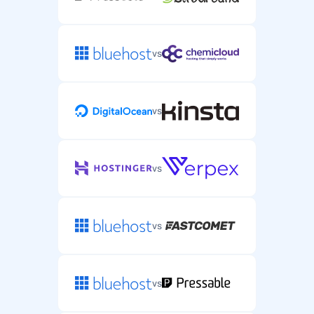
vs
vs
vs
vs
vs