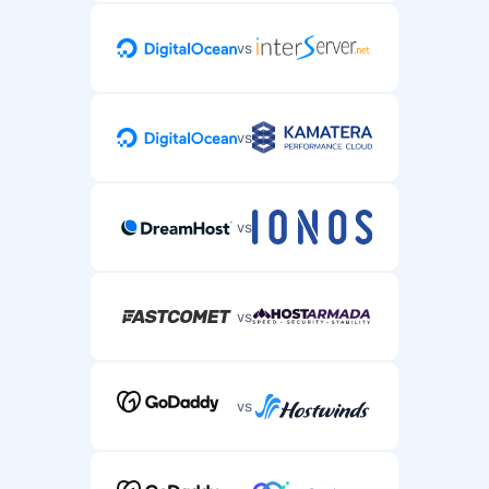
vs
vs
vs
vs
vs