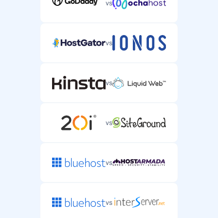
vs
vs
vs
vs
vs
vs