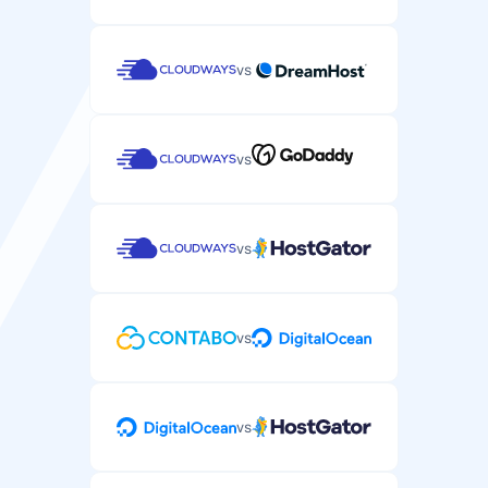
vs
vs
vs
vs
vs