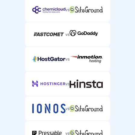
vs
vs
vs
vs
vs
vs