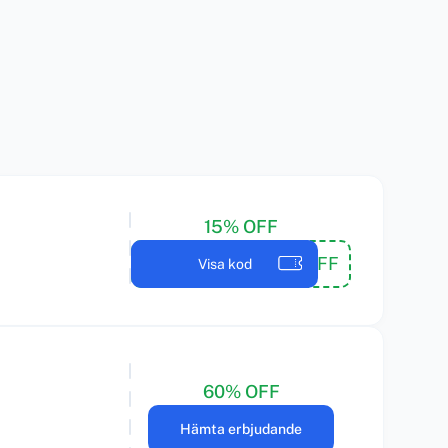
15% OFF
15OFF
Visa kod
60% OFF
Hämta erbjudande