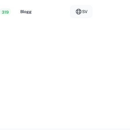
Blogg
SV
319
t webbhotell
EL - Ελληνικά
vs
rade servrar
FR - Français
rsäljarhosting
KO - 한국어
okmål
PL - Polski
SK - Slovenčina
ка
ZH-CN - 简体中文