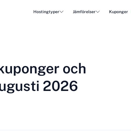
Hostingtyper
Jämförelser
Kuponger
Hosting för WordPress
Billig
DA - Dansk
Popular
DE - Deutsch
vs
vs
Cloud Hosting
Dedike
Trendy
ET - Eesti
FI - Suomi
kuponger och
Hosting av e-post
Återfö
Hot
vs
vs
IT - Italiano
JA - 日本語
augusti 2026
NL - Nederlands
NO - Norsk b
Se alla typer
Se alla eller skapa ny
RO - Română
RU - Русский
TR - Türkçe
UK - Українсь