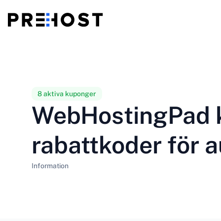
Delad hosting
BG - Български
CS - Čeština
vs
VPS
EN - English
ES - Español
8 aktiva kuponger
WebHostingPad 
Billig VPS
HU - Magyar
ID - Indonesia
rabattkoder för 
LT - Lietuvių
LV - Latviešu
Information
PT-BR - Português
PT-PT - Português
SL - Slovenščina
SV - Svenska