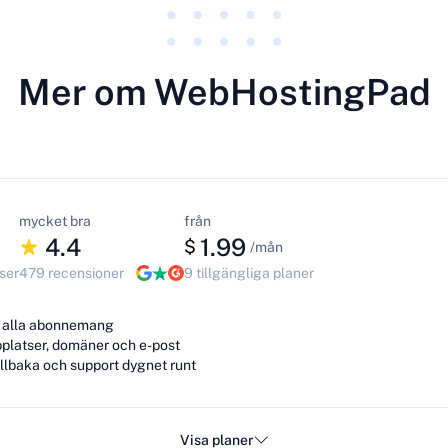
Mer om WebHostingPad
mycket bra
från
4.4
1.99
$
/mån
ser
479 recensioner
9 tillgängliga planer
r alla abonnemang
platser, domäner och e-post
llbaka och support dygnet runt
Visa planer