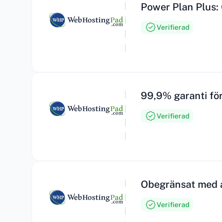
Power Plan Plus:
Verifierad
99,9% garanti för 
Verifierad
Obegränsat med a
Verifierad