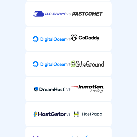
vs
vs
vs
vs
vs