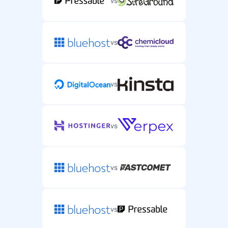
vs
vs
vs
vs
vs
vs