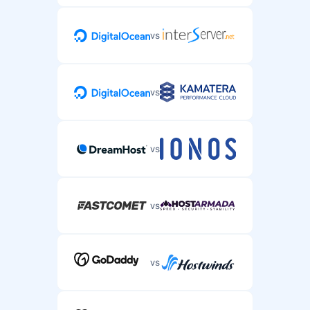
vs
vs
vs
vs
vs