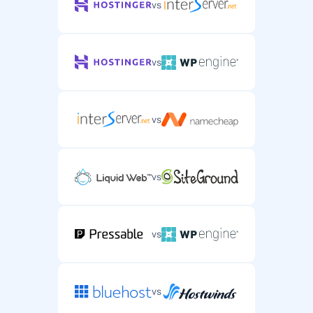
vs
vs
vs
vs
vs
vs