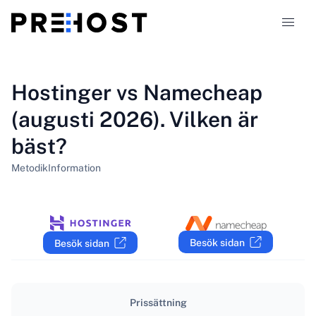
Hostingtyper
Hostinger vs Namecheap
(augusti 2026). Vilken är
Jämförelser
bäst?
Kuponger
319
Metodik
Information
Blogg
SV
Besök sidan
Besök sidan
Prissättning