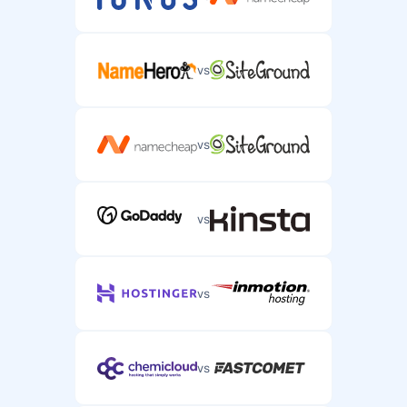
vs
vs
vs
vs
vs