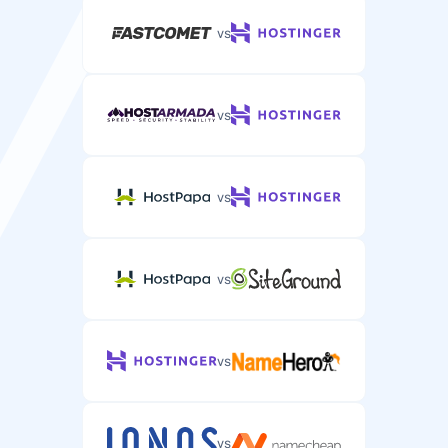
vs
vs
vs
vs
vs
vs