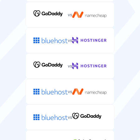
Serveroperativsystem (Linux/Windows) för din
hostingmiljö.
vs
Linux
Linux
vs
Dedikerad IP
Unik IP-adress tilldelad din server för bättre säkerhet
och kontroll.
vs
vs
Pengarna-tillbaka-garanti
Antal dagar du har på dig att prova serverhosting och
få full återbetalning.
vs
30 dagar