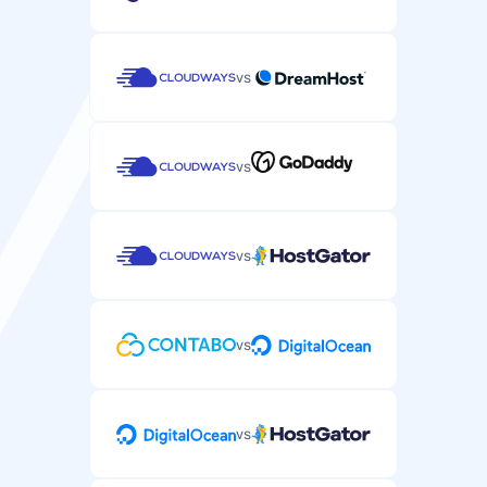
vs
vs
vs
vs
vs