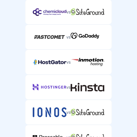
vs
vs
vs
vs
vs