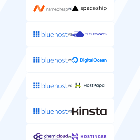
vs
vs
vs
vs
vs
vs