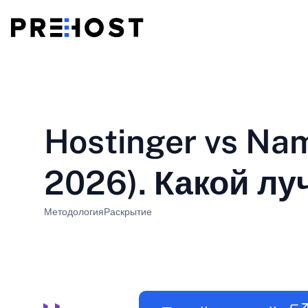
Общий хостинг
BG - Български
CS - Čeština
vs
VPS
Hostinger vs Na
EN - English
ES - Español
Дешевые VPS
HU - Magyar
ID - Indonesia
2026). Какой л
LT - Lietuvių
LV - Latviešu
Методология
Раскрытие
PT-BR - Português
PT-PT - Português
SL - Slovenščina
SV - Svenska