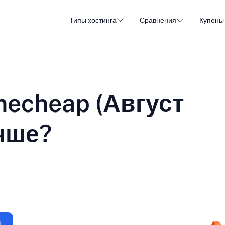
Типы хостинга
Сравнения
Купоны
Хостинг WordPress
Дешев
DA - Dansk
Popular
DE - Deutsch
vs
vs
Облачный хостинг
Выдел
Trendy
mecheap (Август
ET - Eesti
FI - Suomi
Хостинг электронной почты
Ресел
Hot
vs
vs
IT - Italiano
JA - 日本語
учше?
NL - Nederlands
NO - Norsk b
Смотреть все типы
Все сравнения или создать новое
RO - Română
RU - Русский
TR - Türkçe
UK - Українсь