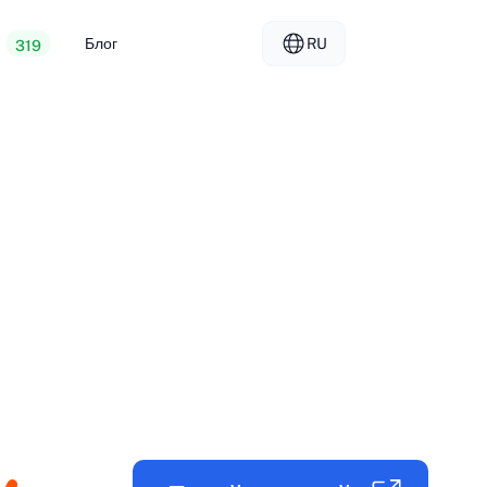
Блог
RU
319
ый веб-хостинг
EL - Ελληνικά
vs
енные серверы
FR - Français
лерский хостинг
KO - 한국어
okmål
PL - Polski
SK - Slovenčina
ка
ZH-CN - 简体中文