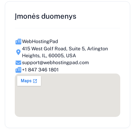
Įmonės duomenys
WebHostingPad
415 West Golf Road, Suite 5, Arlington
Heights, IL, 60005, USA
support@webhostingpad.com
+1 847 346 1801