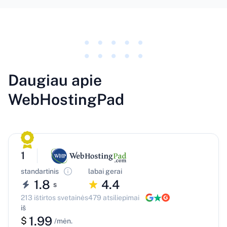
Daugiau apie
WebHostingPad
1
standartinis
labai gerai
1.8
4.4
s
213 ištirtos svetainės
479 atsiliepimai
iš
1.99
$
/mėn.