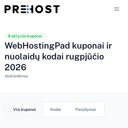
Talpinimo tipai
8 aktyvūs kuponai
WebHostingPad kuponai ir
Palyginimai
nuolaidų kodai rugpjūčio
2026
Kuponai
319
Atskleidimas
Tinklaraštis
LT
Visi kuponai
Kodai
Pasiūlymai