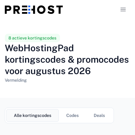
Hostingtypen
8 actieve kortingscodes
WebHostingPad
Vergelijkingen
kortingscodes & promocodes
voor augustus 2026
Kortingscodes
319
Vermelding
Blog
NL
Alle kortingscodes
Codes
Deals