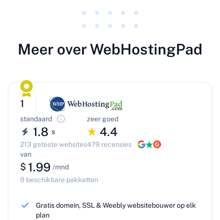
Meer over WebHostingPad
1
standaard
zeer goed
1.8
4.4
s
213 geteste websites
479 recensies
van
1.99
$
/mnd
9 beschikbare pakketten
Gratis domein, SSL & Weebly websitebouwer op elk
plan