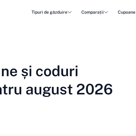
Tipuri de găzduire
Comparații
Cupoane
Gazduire WordPress
Găzdui
DA - Dansk
Popular
DE - Deutsch
vs
vs
Cloud Hosting
Server
Trendy
ET - Eesti
FI - Suomi
e și coduri
Gazduire e-mail
Resell
Hot
vs
vs
IT - Italiano
JA - 日本語
ntru august 2026
NL - Nederlands
NO - Norsk b
Vedeți toate tipurile
Vedeți toate sau creați una nouă
RO - Română
RU - Русский
TR - Türkçe
UK - Українсь