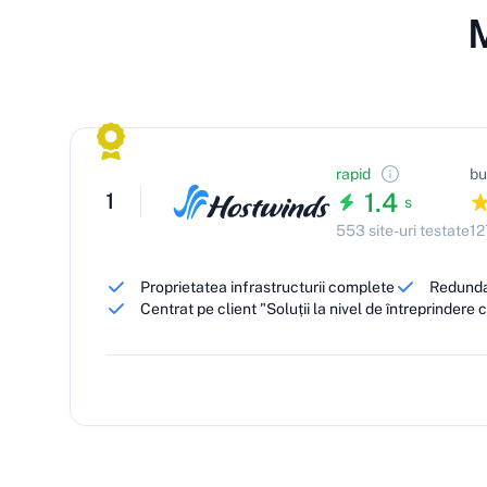
rapid
bu
1.4
1
s
553 site-uri testate
12
Proprietatea infrastructurii complete
Redunda
Centrat pe client "Soluții la nivel de întreprindere 