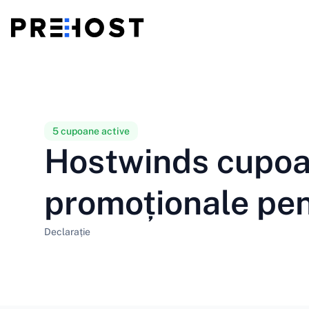
Găzduire partajată
BG - Български
CS - Čeština
vs
VPS
EN - English
ES - Español
5 cupoane active
Hostwinds cupoan
VPS ieftin
HU - Magyar
ID - Indonesia
promoționale pe
LT - Lietuvių
LV - Latviešu
Declarație
PT-BR - Português
PT-PT - Português
SL - Slovenščina
SV - Svenska