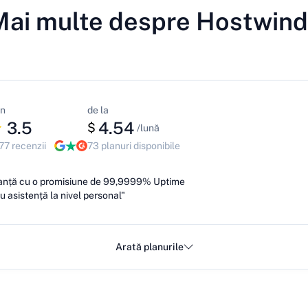
Mai multe despre Hostwind
n
de la
3.5
4.54
$
/lună
77 recenzii
73 planuri disponibile
nță cu o promisiune de 99,9999% Uptime
cu asistență la nivel personal"
Arată planurile