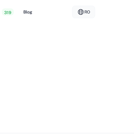
Blog
RO
319
re web ieftină
EL - Ελληνικά
vs
e dedicate
FR - Français
er Hosting
KO - 한국어
okmål
PL - Polski
SK - Slovenčina
ка
ZH-CN - 简体中文