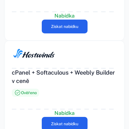
Nabídka
Získat nabídku
cPanel + Softaculous + Weebly Builder
v ceně
Ověřeno
Nabídka
Získat nabídku