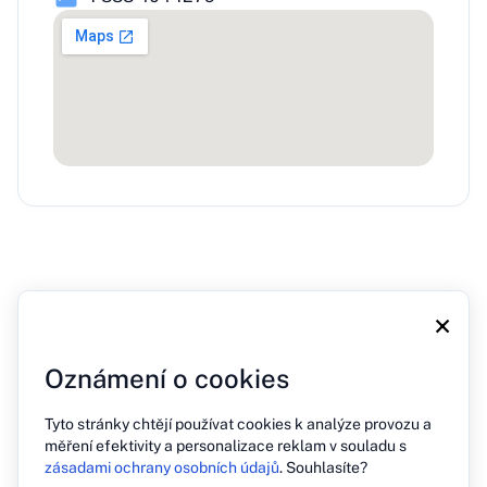
×
Oznámení o cookies
O nás
Blog
Tisk
Kontakt
Zásady ochrany osobních údajů
Tyto stránky chtějí používat cookies k analýze provozu a
měření efektivity a personalizace reklam v souladu s
zásadami ochrany osobních údajů
. Souhlasíte?