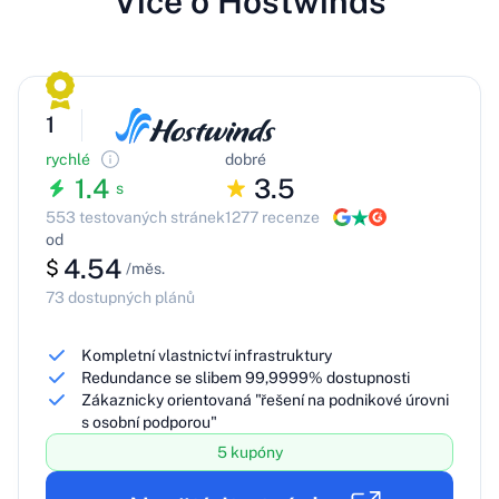
Více o Hostwinds
1
rychlé
dobré
1.4
3.5
s
553 testovaných stránek
1277 recenze
od
4.54
$
/měs.
73 dostupných plánů
Kompletní vlastnictví infrastruktury
Redundance se slibem 99,9999% dostupnosti
Zákaznicky orientovaná "řešení na podnikové úrovni
s osobní podporou"
5 kupóny