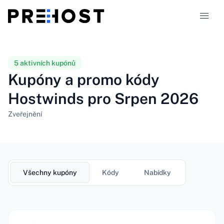
Typy hostingu
5 aktivních kupónů
Kupóny a promo kódy
Srovnání
Hostwinds pro Srpen 2026
Kupóny
319
Zveřejnění
Blog
CS
Všechny kupóny
Kódy
Nabídky