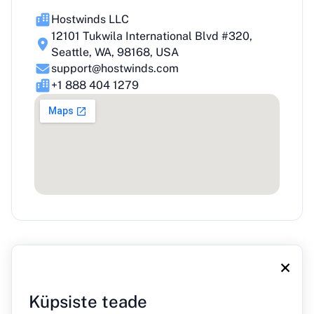
Hostwinds LLC
12101 Tukwila International Blvd #320,
Seattle, WA, 98168, USA
support@hostwinds.com
+1 888 404 1279
×
Küpsiste teade