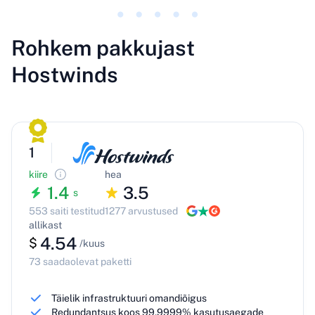
Rohkem pakkujast
Hostwinds
1
kiire
hea
1.4
3.5
s
553 saiti testitud
1277 arvustused
allikast
4.54
$
/kuus
73 saadaolevat paketti
Täielik infrastruktuuri omandiõigus
Redundantsus koos 99,9999% kasutusaegade