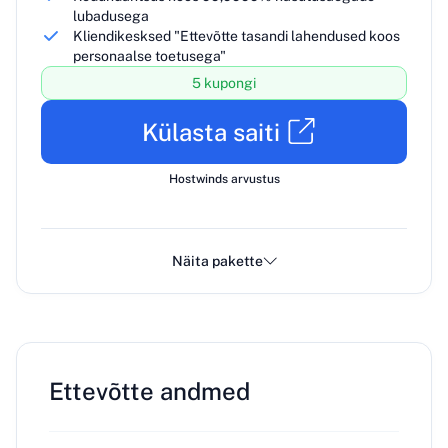
lubadusega
Kliendikesksed "Ettevõtte tasandi lahendused koos
personaalse toetusega"
5 kupongi
Külasta saiti
Hostwinds arvustus
Näita pakette
Ettevõtte andmed