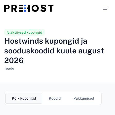
Majutustüübid
5 aktiivsed kupongid
Hostwinds kupongid ja
Võrdlused
sooduskoodid kuule august
2026
Kupongid
319
Teade
Blogi
ET
Kõik kupongid
Koodid
Pakkumised