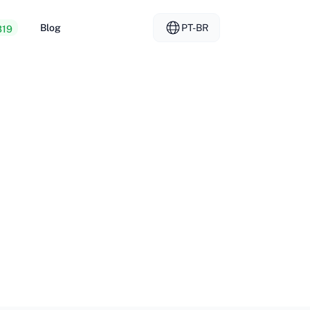
Blog
PT-BR
319
dagem barata na Web
EL - Ελληνικά
vs
ores dedicados
FR - Français
da de hospedagem
KO - 한국어
okmål
PL - Polski
SK - Slovenčina
ка
ZH-CN - 简体中文