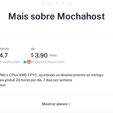
Mais sobre Mochahost
lente
de
4.7
3.90
$
/mês
 avaliações
31 planos disponíveis
Me e CPUs AMD EPYC, ajustando-se dinamicamente ao tráfego
o global 24 horas por dia, 7 dias por semana
tos)
Mostrar planos