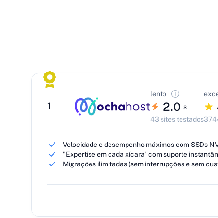
lento
exce
2.0
1
s
43 sites testados
3744
Velocidade e desempenho máximos com SSDs NV
"Expertise em cada xícara" com suporte instantâne
Migrações ilimitadas (sem interrupções e sem cus