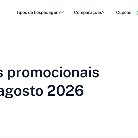
Tipos de hospedagem
Comparações
Cupons
Hospedagem WordPress
Hospe
DA - Dansk
Popular
DE - Deutsch
vs
vs
Hospedagem na nuvem
Servid
Trendy
ET - Eesti
FI - Suomi
s promocionais
Hospedagem de e-mail
Reven
Hot
vs
vs
IT - Italiano
JA - 日本語
agosto 2026
NL - Nederlands
NO - Norsk b
Ver todos os tipos
Ver todos ou criar novo
RO - Română
RU - Русский
TR - Türkçe
UK - Українсь