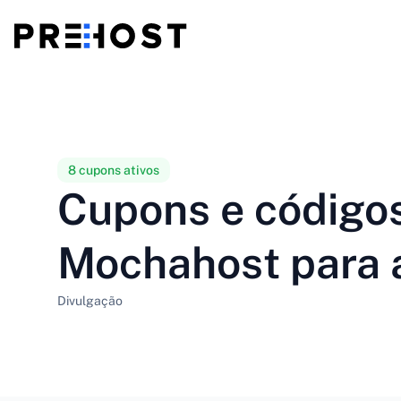
Hospedagem compartilhada
BG - Български
CS - Čeština
vs
VPS
EN - English
ES - Español
8 cupons ativos
Cupons e código
VPS baratos
HU - Magyar
ID - Indonesia
Mochahost para 
LT - Lietuvių
LV - Latviešu
Divulgação
PT-BR - Português
PT-PT - Português
SL - Slovenščina
SV - Svenska