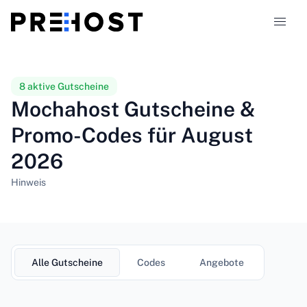
Hosting-Typen
8 aktive Gutscheine
Mochahost Gutscheine &
Vergleiche
Promo-Codes für August
2026
Gutscheine
319
Hinweis
Blog
DE
Alle Gutscheine
Codes
Angebote