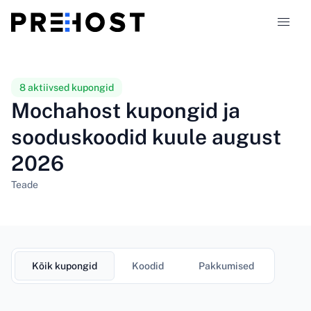
Majutustüübid
8 aktiivsed kupongid
Mochahost kupongid ja
Võrdlused
sooduskoodid kuule august
2026
Kupongid
324
Teade
Blogi
ET
Kõik kupongid
Koodid
Pakkumised