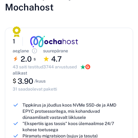
Mochahost
1
aeglane
suurepärane
2.0
4.7
s
43 saiti testitud
3744 arvustused
allikast
3.90
$
/kuus
31 saadaolevat paketti
Tippkiirus ja jõudlus koos NVMe SSD-de ja AMD
EPYC protsessoritega, mis kohanduvad
dünaamiliselt vastavalt liiklusele
"Ekspertiis igas tassis" koos ülemaailmse 24/7
kohese toetusega
Piiramatu migratsioon (sujuv ja tasuta)