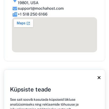
19801, USA
support@mochahost.com
+1 518 250 6166
×
Küpsiste teade
See sait soovib kasutada küpsiseid liikluse
Meie kohta
Blogi
Press
Kontakt
Privaatsuspoliitika
analüüsimiseks ning reklaamide tõhususe ja